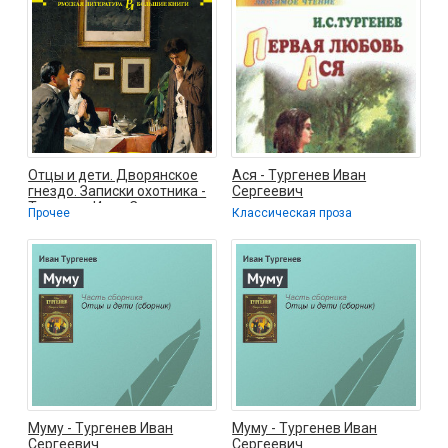
Отцы и дети. Дворянское
Ася - Тургенев Иван
гнездо. Записки охотника -
Сергеевич
Тургенев Иван Сергеевич
Прочее
Классическая проза
Муму - Тургенев Иван
Муму - Тургенев Иван
Сергеевич
Сергеевич