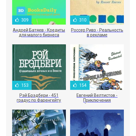
309
310
Андрей Батяев - Кредиты
Россер Ривз - Реальность
для малого бизнеса
в рекламе
153
154
Рэй Брэдбери - 451
Евгений Велтистов -
градус по Фаренгейту
Приключения
Электроника