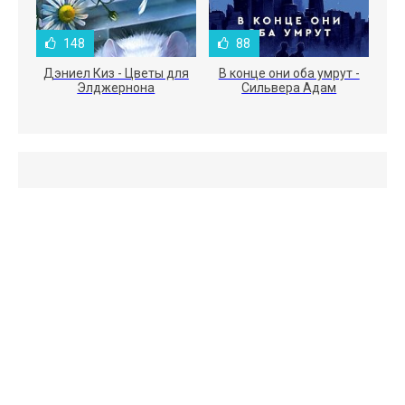
148
88
Дэниел Киз - Цветы для
В конце они оба умрут -
Элджернона
Сильвера Адам