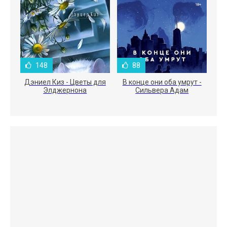
148
88
Дэниел Киз - Цветы для
В конце они оба умрут -
Элджернона
Сильвера Адам