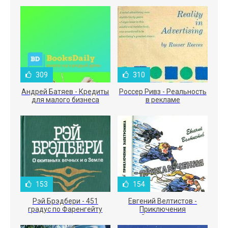
309
310
Андрей Батяев - Кредиты
Россер Ривз - Реальность
для малого бизнеса
в рекламе
153
154
Рэй Брэдбери - 451
Евгений Велтистов -
градус по Фаренгейту
Приключения
Электроника