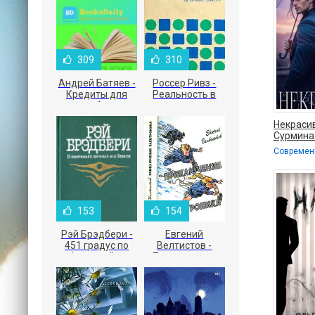
309
310
Андрей Батяев -
Россер Ривз -
Кредиты для
Реальность в
малого бизнеса
рекламе
Некрасив
Сурмина
153
154
Рэй Брэдбери -
Евгений
451 градус по
Велтистов -
Фаренгейту
Приключения
Электроника