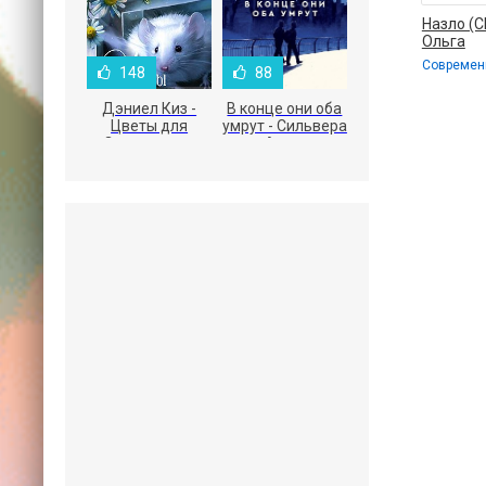
Назло (С
Ольга
148
88
Дэниел Киз -
В конце они оба
Цветы для
умрут - Сильвера
Элджернона
Адам