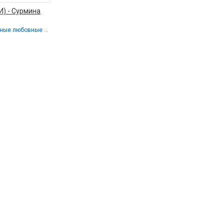
И) - Сурмина
Современные любовные романы / Любовные романы