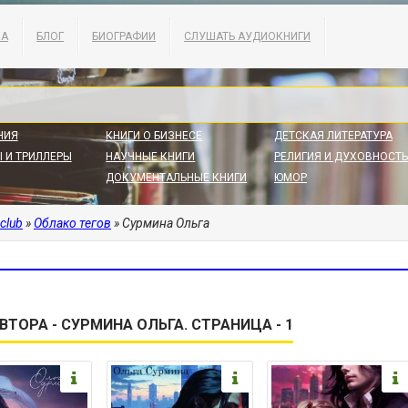
КА
БЛОГ
БИОГРАФИИ
СЛУШАТЬ АУДИОКНИГИ
НИЯ
КНИГИ О БИЗНЕСЕ
ДЕТСКАЯ ЛИТЕРАТУРА
 И ТРИЛЛЕРЫ
НАУЧНЫЕ КНИГИ
РЕЛИГИЯ И ДУХОВНОСТЬ
ДОКУМЕНТАЛЬНЫЕ КНИГИ
ЮМОР
.club
»
Облако тегов
» Сурмина Ольга
ВТОРА - СУРМИНА ОЛЬГА. СТРАНИЦА - 1