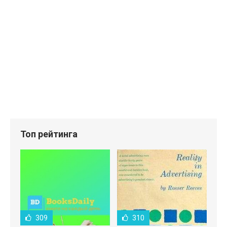
Топ рейтинга
309
310