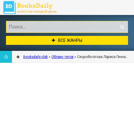
ВСЕ ЖАНРЫ
booksdaily.club
»
Облако тегов
» Скоробогатова Лариса Геннадьевна
ДОБАВИТЬ
В
ЗАКЛАДКИ