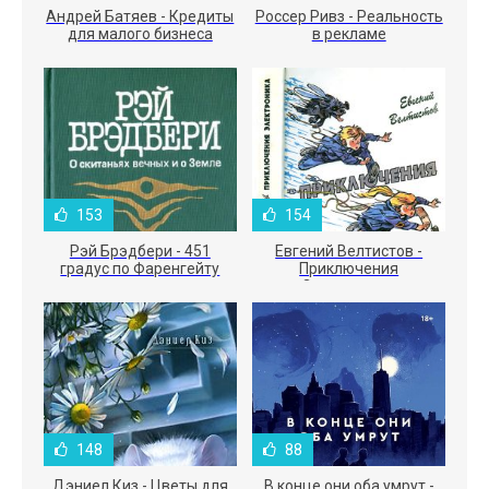
Андрей Батяев - Кредиты
Россер Ривз - Реальность
для малого бизнеса
в рекламе
153
154
Рэй Брэдбери - 451
Евгений Велтистов -
градус по Фаренгейту
Приключения
Электроника
148
88
Дэниел Киз - Цветы для
В конце они оба умрут -