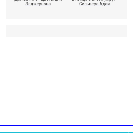
Элджернона
Сильвера Адам