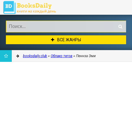
ВСЕ ЖАНРЫ
booksdaily.club
»
Облако тегов
» Пеннза Эми
ДОБАВИТЬ
В
ЗАКЛАДКИ