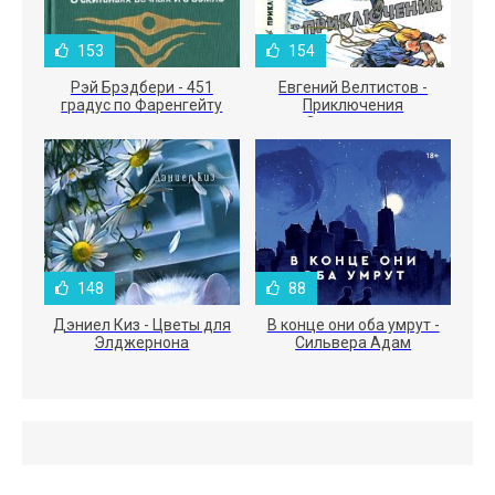
153
154
Рэй Брэдбери - 451
Евгений Велтистов -
градус по Фаренгейту
Приключения
Электроника
148
88
Дэниел Киз - Цветы для
В конце они оба умрут -
Элджернона
Сильвера Адам