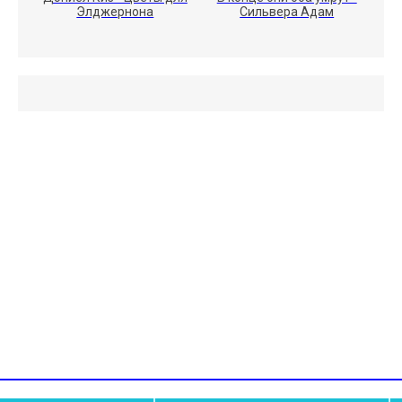
Элджернона
Сильвера Адам