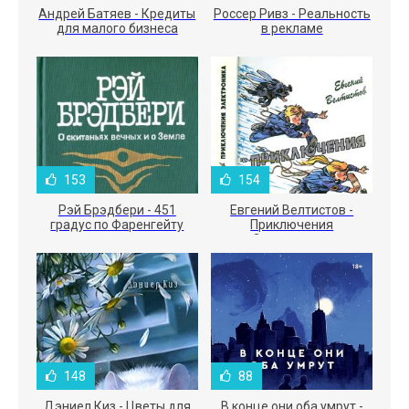
Андрей Батяев - Кредиты
Россер Ривз - Реальность
для малого бизнеса
в рекламе
153
154
Рэй Брэдбери - 451
Евгений Велтистов -
градус по Фаренгейту
Приключения
Электроника
148
88
Дэниел Киз - Цветы для
В конце они оба умрут -