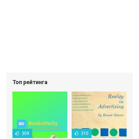
Топ рейтинга
309
310