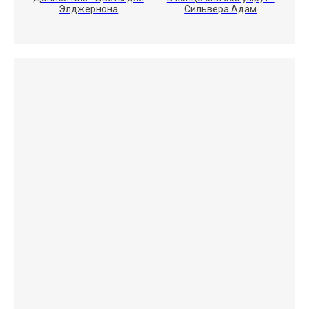
Элджернона
Сильвера Адам