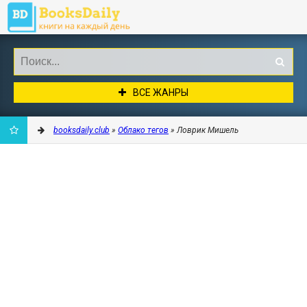
ВСЕ ЖАНРЫ
booksdaily.club
»
Облако тегов
» Ловрик Мишель
ДОБАВИТЬ
В
ЗАКЛАДКИ