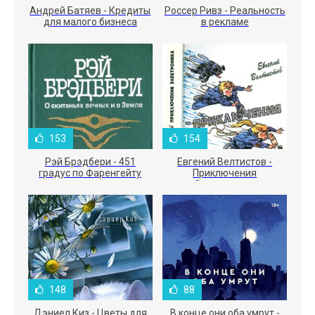
Андрей Батяев - Кредиты
Россер Ривз - Реальность
для малого бизнеса
в рекламе
153
154
Рэй Брэдбери - 451
Евгений Велтистов -
градус по Фаренгейту
Приключения
Электроника
148
88
Дэниел Киз - Цветы для
В конце они оба умрут -