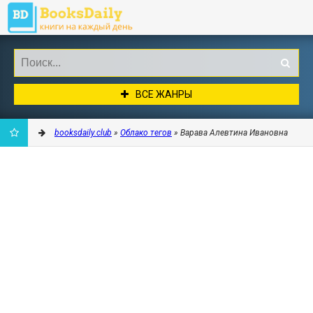
ВСЕ ЖАНРЫ
booksdaily.club
»
Облако тегов
» Варава Алевтина Ивановна
ДОБАВИТЬ
В
ЗАКЛАДКИ