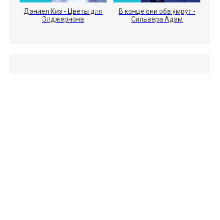
Дэниел Киз - Цветы для
В конце они оба умрут -
Элджернона
Сильвера Адам