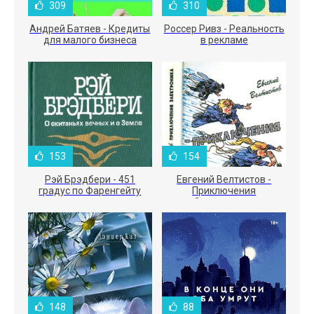
309
310
Андрей Батяев - Кредиты
Россер Ривз - Реальность
для малого бизнеса
в рекламе
153
154
Рэй Брэдбери - 451
Евгений Велтистов -
градус по Фаренгейту
Приключения
Электроника
148
88