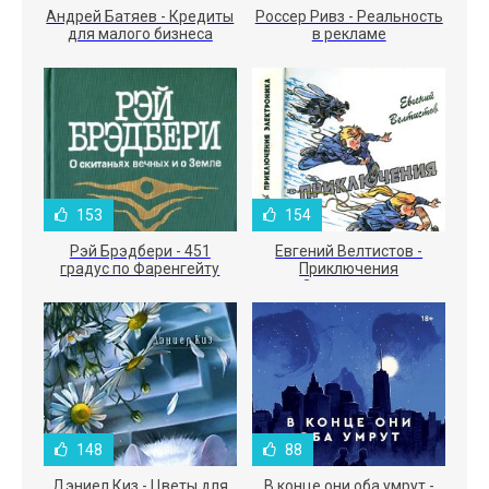
Андрей Батяев - Кредиты
Россер Ривз - Реальность
для малого бизнеса
в рекламе
153
154
Рэй Брэдбери - 451
Евгений Велтистов -
градус по Фаренгейту
Приключения
Электроника
148
88
Дэниел Киз - Цветы для
В конце они оба умрут -