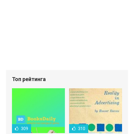
Топ рейтинга
309
310