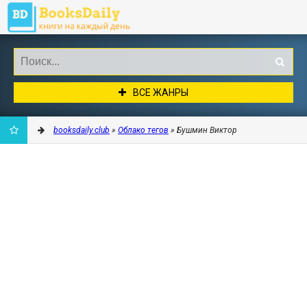
ВСЕ ЖАНРЫ
booksdaily.club
»
Облако тегов
» Бушмин Виктор
ДОБАВИТЬ
В
ЗАКЛАДКИ