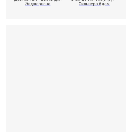
Элджернона
Сильвера Адам