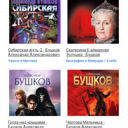
Сибирская жуть-2 - Бушков
Екатерина II: алмазная
Александр Александрович
Золушка - Бушков
Александр Александрович
Ужасы и Мистика
Биографии и Мемуары / Учебная литература
Гроза над крышами -
Чертова Мельница -
Бушков Александр
Бушков Александр