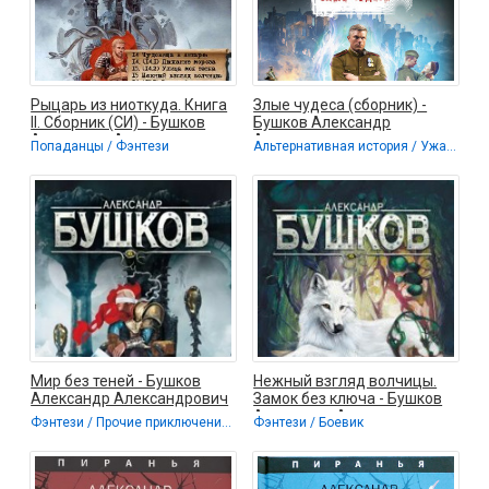
Рыцарь из ниоткуда. Книга
Злые чудеса (сборник) -
II. Сборник (СИ) - Бушков
Бушков Александр
Александр Александрович
Александрович
Попаданцы / Фэнтези
Альтернативная история / Ужасы и Мистика
Мир без теней - Бушков
Нежный взгляд волчицы.
Александр Александрович
Замок без ключа - Бушков
Александр Александрович
Фэнтези / Прочие приключения / Боевик
Фэнтези / Боевик