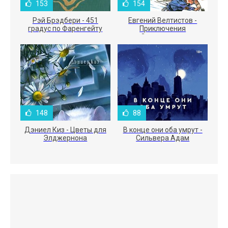
153
154
Рэй Брэдбери - 451
Евгений Велтистов -
градус по Фаренгейту
Приключения
Электроника
148
88
Дэниел Киз - Цветы для
В конце они оба умрут -
Элджернона
Сильвера Адам