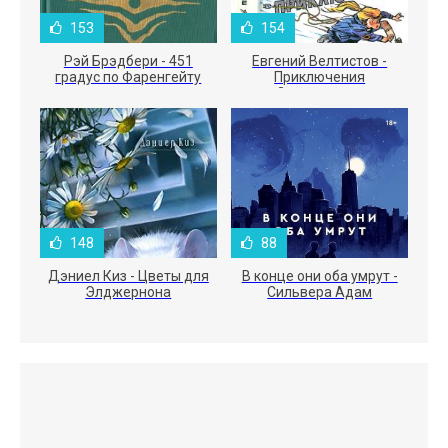
153
154
Рэй Брэдбери - 451
Евгений Велтистов -
градус по Фаренгейту
Приключения
Электроника
148
88
Дэниел Киз - Цветы для
В конце они оба умрут -
Элджернона
Сильвера Адам