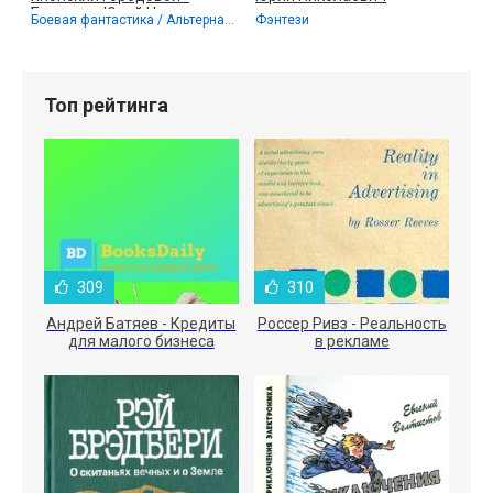
Бурносов Юрий Николаевич
Боевая фантастика / Альтернативная история
Фэнтези
Топ рейтинга
309
310
Андрей Батяев - Кредиты
Россер Ривз - Реальность
для малого бизнеса
в рекламе