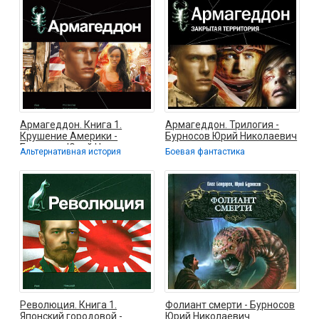
Армагеддон. Книга 1.
Армагеддон. Трилогия -
Крушение Америки -
Бурносов Юрий Николаевич
Бурносов Юрий Николаевич
Альтернативная история
Боевая фантастика
Революция. Книга 1.
Фолиант смерти - Бурносов
Японский городовой -
Юрий Николаевич