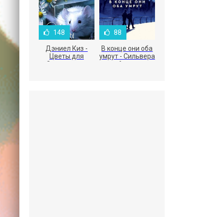
148
88
Дэниел Киз -
В конце они оба
Цветы для
умрут - Сильвера
Элджернона
Адам