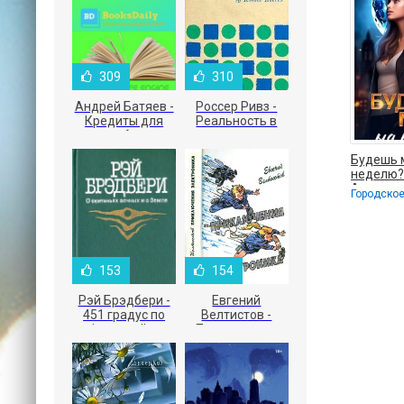
309
310
Андрей Батяев -
Россер Ривз -
Кредиты для
Реальность в
малого бизнеса
рекламе
Будешь 
неделю? 
Алена
153
154
Рэй Брэдбери -
Евгений
451 градус по
Велтистов -
Фаренгейту
Приключения
Электроника