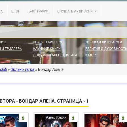
КА
БЛОГ
БИОГРАФИИ
СЛУШАТЬ АУДИОКНИГИ
НИЯ
КНИГИ О БИЗНЕСЕ
ДЕТСКАЯ ЛИТЕРАТУРА
 И ТРИЛЛЕРЫ
НАУЧНЫЕ КНИГИ
РЕЛИГИЯ И ДУХОВНОСТЬ
ДОКУМЕНТАЛЬНЫЕ КНИГИ
ЮМОР
.club
»
Облако тегов
» Бондар Алена
ВТОРА - БОНДАР АЛЕНА. СТРАНИЦА - 1