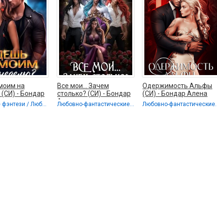
моим на
Все мои... Зачем
Одержимость Альфы
(СИ) - Бондар
столько? (СИ) - Бондар
(СИ) - Бондар Алена
Алена
Городское фэнтези / Любовные романы
Любовно-фантастические романы / Любовные романы
Любовно-фан