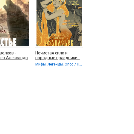
волков -
Нечистая сила и
ев Александр
народные праздники -
вич
Афанасьев Александр
Мифы. Легенды. Эпос / Публицистика
Николаевич