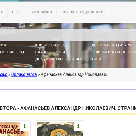
КА
БЛОГ
БИОГРАФИИ
СЛУШАТЬ АУДИОКНИГИ
НИЯ
КНИГИ О БИЗНЕСЕ
ДЕТСКАЯ ЛИТЕРАТУРА
 И ТРИЛЛЕРЫ
НАУЧНЫЕ КНИГИ
РЕЛИГИЯ И ДУХОВНОСТЬ
ДОКУМЕНТАЛЬНЫЕ КНИГИ
ЮМОР
.club
»
Облако тегов
» Афанасьев Александр Николаевич
ВТОРА - АФАНАСЬЕВ АЛЕКСАНДР НИКОЛАЕВИЧ. СТРАНИ