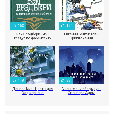
153
154
Рэй Брэдбери - 451
Евгений Велтистов -
градус по Фаренгейту
Приключения
Электроника
148
88
Дэниел Киз - Цветы для
В конце они оба умрут -
Элджернона
Сильвера Адам