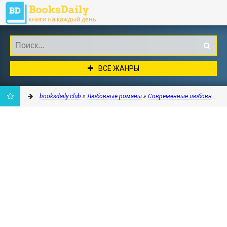
ВСЕ ЖАНРЫ
booksdaily.club
»
Любовные романы
»
Современные любовные р
ДОБАВИТЬ
В
ЗАКЛАДКИ