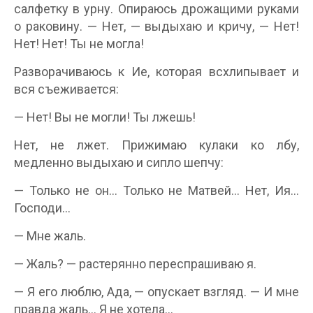
салфетку в урну. Опираюсь дрожащими руками
о раковину. — Нет, — выдыхаю и кричу, — Нет!
Нет! Нет! Ты не могла!
Разворачиваюсь к Ие, которая всхлипывает и
вся съеживается:
— Нет! Вы не могли! Ты лжешь!
Нет, не лжет. Прижимаю кулаки ко лбу,
медленно выдыхаю и сипло шепчу:
— Только не он… Только не Матвей… Нет, Ия…
Господи…
— Мне жаль.
— Жаль? — растерянно переспрашиваю я.
— Я его люблю, Ада, — опускает взгляд. — И мне
правда жаль… Я не хотела…