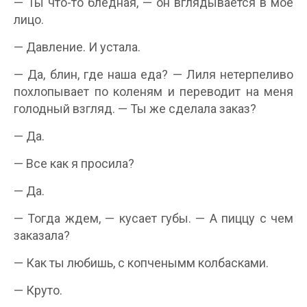
— Ты что-то бледная, — он вглядывается в мое
лицо.
— Давление. И устала.
— Да, блин, где наша еда? — Лиля нетерпеливо
похлопывает по коленям и переводит на меня
голодный взгляд. — Ты же сделала заказ?
— Да.
— Все как я просила?
— Да.
— Тогда ждем, — кусает губы. — А пиццу с чем
заказала?
— Как ты любишь, с копченымм колбасками.
— Круто.