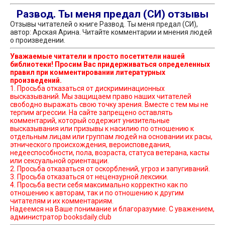
Развод. Ты меня предал (СИ) отзывы
Отзывы читателей о книге Развод. Ты меня предал (СИ),
автор: Арская Арина. Читайте комментарии и мнения людей
о произведении.
Уважаемые читатели и просто посетители нашей
библиотеки! Просим Вас придерживаться определенных
правил при комментировании литературных
произведений.
1. Просьба отказаться от дискриминационных
высказываний. Мы защищаем право наших читателей
свободно выражать свою точку зрения. Вместе с тем мы не
терпим агрессии. На сайте запрещено оставлять
комментарий, который содержит унизительные
высказывания или призывы к насилию по отношению к
отдельным лицам или группам людей на основании их расы,
этнического происхождения, вероисповедания,
недееспособности, пола, возраста, статуса ветерана, касты
или сексуальной ориентации.
2. Просьба отказаться от оскорблений, угроз и запугиваний.
3. Просьба отказаться от нецензурной лексики.
4. Просьба вести себя максимально корректно как по
отношению к авторам, так и по отношению к другим
читателям и их комментариям.
Надеемся на Ваше понимание и благоразумие. С уважением,
администратор booksdaily.club