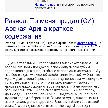
согласия.
Напишите нам
, и мы в срочном порядке
примем меры.
Развод. Ты меня предал (СИ) -
Арская Арина краткое
содержание
Развод. Ты меня предал (СИ) - Арская Арина - автор
Арская Арина
, на
сайте booksdaily.club Вы можете бесплатно читать книгу онлайн. Так
же Вы можете ознакомится с описанием, кратким содержанием.
— Да! Черт возьми! — голос Матвея вибрирует гневом. — Я
спал с ней! Но мы предохранялись! Закусываю губы и
задерживаю дыхание, чтобы не сорваться в истерику. — И у
нее бесплодие, — в черной злобе шипит Матвей. — Она лжет,
Ада. — Даже если беременность под вопросом, — шепчу я, —
то это не отменяет того, что ты мою подругу… Боже… —
накрываю лицо рукой и отворачиваюсь. — Я не хочу ничего
больше слышать. Вы оба омерзительны. — У нас с тобой,
дочь, Ада, — делает шаг ко мне. — Подумай о ней. *** Моя
лучшая подруга беременна. От моего мужа, с которым мы
воспитываем дочь-подростка. Вчера мы были образцовой
семьей, а сегодня всё катится прямо в ад. И нас ждет