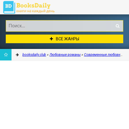
ВСЕ ЖАНРЫ
booksdaily.club
»
Любовные романы
»
Современные любовные р
ДОБАВИТЬ
В
ЗАКЛАДКИ