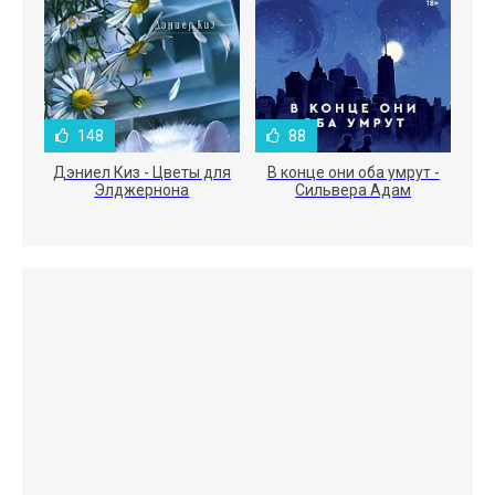
148
88
Дэниел Киз - Цветы для
В конце они оба умрут -
Элджернона
Сильвера Адам