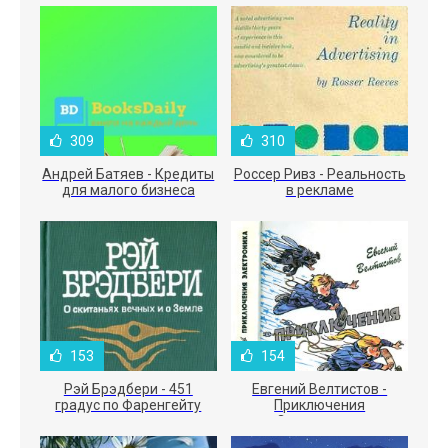
309
310
Андрей Батяев - Кредиты
Россер Ривз - Реальность
для малого бизнеса
в рекламе
153
154
Рэй Брэдбери - 451
Евгений Велтистов -
градус по Фаренгейту
Приключения
Электроника