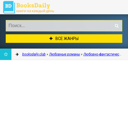
ВСЕ ЖАНРЫ
booksdaily.club
»
Любовные романы
»
Любовно-фантастические 
ДОБАВИТЬ
В
ЗАКЛАДКИ