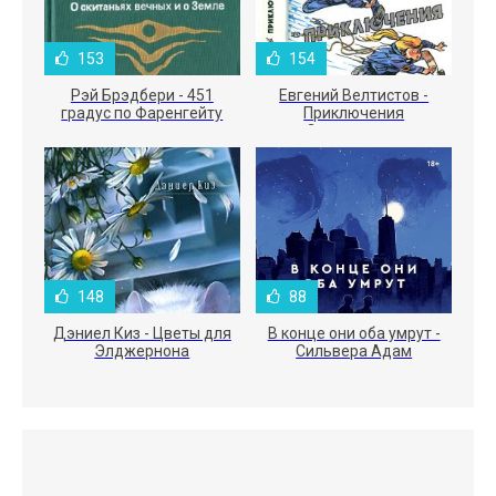
153
154
Рэй Брэдбери - 451
Евгений Велтистов -
градус по Фаренгейту
Приключения
Электроника
148
88
Дэниел Киз - Цветы для
В конце они оба умрут -
Элджернона
Сильвера Адам