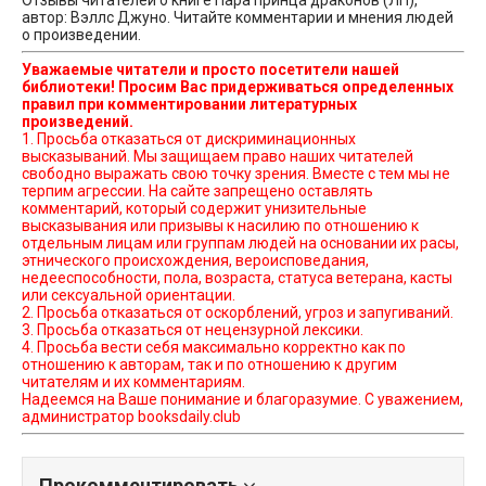
Отзывы читателей о книге Пара принца драконов (ЛП),
автор: Вэллс Джуно. Читайте комментарии и мнения людей
о произведении.
Уважаемые читатели и просто посетители нашей
библиотеки! Просим Вас придерживаться определенных
правил при комментировании литературных
произведений.
1. Просьба отказаться от дискриминационных
высказываний. Мы защищаем право наших читателей
свободно выражать свою точку зрения. Вместе с тем мы не
терпим агрессии. На сайте запрещено оставлять
комментарий, который содержит унизительные
высказывания или призывы к насилию по отношению к
отдельным лицам или группам людей на основании их расы,
этнического происхождения, вероисповедания,
недееспособности, пола, возраста, статуса ветерана, касты
или сексуальной ориентации.
2. Просьба отказаться от оскорблений, угроз и запугиваний.
3. Просьба отказаться от нецензурной лексики.
4. Просьба вести себя максимально корректно как по
отношению к авторам, так и по отношению к другим
читателям и их комментариям.
Надеемся на Ваше понимание и благоразумие. С уважением,
администратор booksdaily.club
Прокомментировать