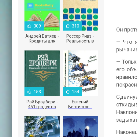
309
310
Он прот
Андрей Батяев -
Россер Ривз -
Кредиты для
Реальность в
— Что я
малого бизнеса
рекламе
рычание
— Тольк
его объ
нравило
покрасн
153
154
Сдвинув
Рэй Брэдбери -
Евгений
откидыв
451 градус по
Велтистов -
Наклони
Фаренгейту
Приключения
Электроника
задыхат
Наконец