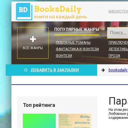
БИБЛИОТЕ
ЛЮБОВНЫЕ РОМАНЫ
ПРИКЛЮЧЕ
ВСЕ ЖАНРЫ
ФАНТАСТИКА И ФЭНТЕЗИ
ДЕТЕКТИВЫ
ФЭНТЕЗИ
ПРОЗА
ДОБАВИТЬ В ЗАКЛАДКИ
booksdaily
Пар
Топ рейтинга
На этом ре
Любовные р
содержание