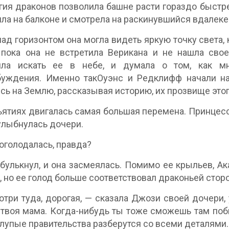
гия драконов позволила башне расти гораздо быстр
яла на балконе и смотрела на раскинувшийся вдалеке
ад горизонтом она могла видеть яркую точку света, 
 пока она не встретила Верикана и не нашла св
ила искать ее в небе, и думала о том, как м
буждения. Именно такОуэнс и Редклифф начали на
сь на Землю, рассказывая историю, их прозвище это
ъятиях двигалась самая большая перемена. Принцесса
лыбнулась дочери.
оголодалась, правда?
булькнул, и она засмеялась. Помимо ее крыльев, А
, но ее голод больше соответствовал драконьей стор
три туда, дорогая, — сказала Джози своей дочери,
твоя мама. Когда-нибудь ты тоже сможешь там поб
глупые правительства разберутся со всеми деталями.