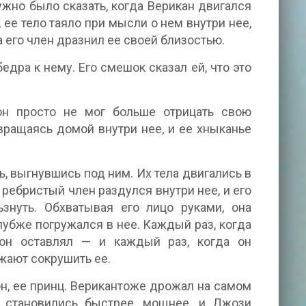
нужно было сказать, когда Верикан двигался
 ее тело таяло при мысли о нем внутри нее,
а его член дразнил ее своей близостью.
едра к нему. Его смешок сказал ей, что это
 он просто не мог больше отрицать свою
вращаясь домой внутри нее, и ее хныканье
, выгнувшись под ним. Их тела двигались в
 ребристый член раздулся внутри нее, и его
ьзнуть. Обхватывая его лицо руками, она
 глубже погружался в нее. Каждый раз, когда
 он оставлял — и каждый раз, когда он
жают сокрушить ее.
он, ее принц. Верикантоже дрожал на самом
ки становились быстрее, мощнее, и Джози