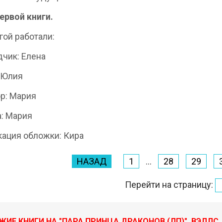
ервой книги.
гой работали:
чик: Елена
 Юлия
р: Мария
: Мария
ация обложки: Кира
НАЗАД
1
...
28
29
Перейти на страницу:
ЖИЕ КНИГИ НА "ПАРА ПРИНЦА ДРАКОНОВ (ЛП)", ВЭЛЛ