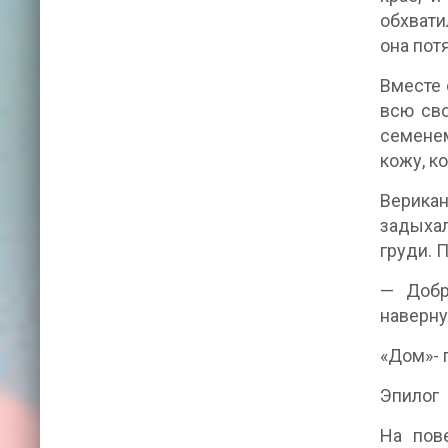
обхвати
она пот
Вместе 
всю сво
семенем
кожу, ко
Верикан
задыхал
груди. 
— Добр
наверну
«Дом»- 
Эпилог
На пов