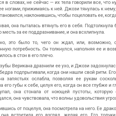
я в словах, не сейчас — их тела говорили все, что 
е ногами, прижимаясь к ней. Джози тянулась к нему,
становился, наклонившись, чтобы поцеловать ее, когд
вая, она пыталась втянуть его в себя. Подтолкнула б
о месть за ее поддразнивание, и она всхлипнула.
но, это было то, чего он ждал, или, возможно,
нную потребность. Он толкнулся, наполняя ее и воз
илось в стон в его плечо.
зубы Верикана дразнили ее ухо, и Джози задохнулась
 бедра подпрыгивали, когда они нашли свой ритм. Его
на запястьях ослабла, позволяя ее рукам соскол
а его губы к себе, целуя его, когда он все глубже и
тупал, она стонала от ноющей пустоты, которую
ался, она чувствовала, что волны удовольствия угро
ившись от поцелуя, она посмотрела на него. Ее драк
 она встретила его взгляд, желая его. Его толч