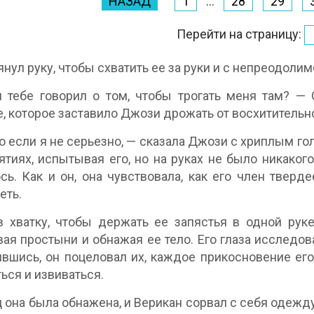
НАЗАД
1
...
28
29
Перейти на страницу:
янул руку, чтобы схватить ее за руки и с непреодолим
 тебе говорил о том, чтобы трогать меня там? — 
, которое заставило Джози дрожать от восхитительн
о если я не серьезно, — сказала Джози с хриплым го
ятиях, испытывая его, но на руках не было никаког
сь. Как и он, она чувствовала, как его член тверде
еть.
 хватку, чтобы держать ее запястья в одной руке
ая простыни и обнажая ее тело. Его глаза исследова
вшись, он поцеловал их, каждое прикосновение его 
ься и извиваться.
 она была обнажена, и Верикан сорвал с себя одежду 