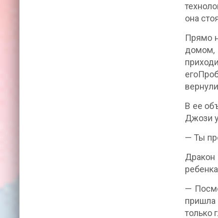
техноло
она сто
Прямо н
домом,
приход
егоПро
вернули
В ее об
Джози у
— Ты пр
Дракон 
ребенка
— Посмо
пришла 
только 