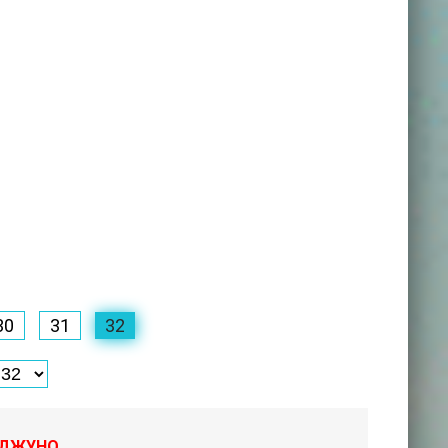
30
31
32
С ДЖУНО