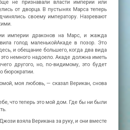
бще не признавали власти империи или
улись от дворца. В пустынях Марса теперь
одчинялись своему императору. Назревают
хими.
ии империи драконов на Марс, и жажда
вила голод маленькойАкаде в позор. Это
десь, и обещание большего, когда два вида
 это немного надоело. Акаде должна иметь
его другого, но, по-видимому, это будет
го бюрократии.
мой, моя любовь, — сказал Верикан, снова
.
ебе, что теперь это мой дом. Где бы ни были
ть.
Джози взяла Верикана за руку, и они вместе