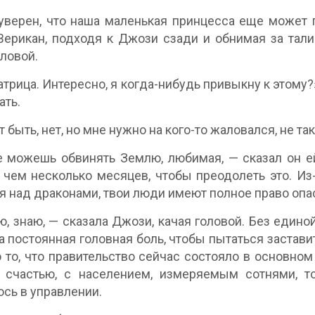
уверен, что наша маленькая принцесса еще может п
Верикан, подходя к Джози сзади и обнимая за тали
оловой.
трица. Интересно, я когда-нибудь привыкну к этому?
ать.
 быть, нет, но мне нужно на кого-то жаловался, не так
 можешь обвинять Землю, любимая, — сказал он ей
 чем несколько месяцев, чтобы преодолеть это. Из-
я над драконами, твои люди имеют полное право опас
ю, знаю, — сказала Джози, качая головой. Без един
а постоянная головная боль, чтобы пытаться застави
 то, что правительство сейчас состояло в основном
 счастью, с населением, измеряемым сотнями, то
сь в управлении.