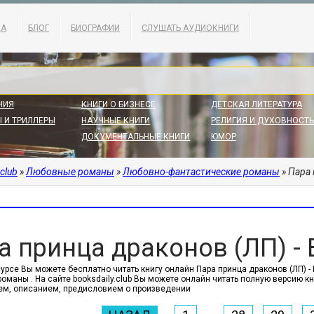
КА
БЛОГ
БИОГРАФИИ
СЛУШАТЬ АУДИОКНИГИ
НИЯ
КНИГИ О БИЗНЕСЕ
ДЕТСКАЯ ЛИТЕРАТУРА
 И ТРИЛЛЕРЫ
НАУЧНЫЕ КНИГИ
РЕЛИГИЯ И ДУХОВНОСТЬ
ДОКУМЕНТАЛЬНЫЕ КНИГИ
ЮМОР
.club
»
Любовные романы
»
Любовно-фантастические романы
» Пара 
а принца драконов (ЛП) -
сурсе Вы можете бесплатно читать книгу онлайн Пара принца драконов (ЛП) 
оманы . На сайте booksdaily.club Вы можете онлайн читать полную версию кн
м, описанием, предисловием о произведении