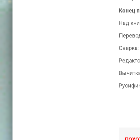
Конец п
Над кни
Перевод
Сверка:
Редакто
Вычитка
Русифик
ПОХО