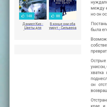
нуждалс
между е
но он о
148
88
Постаны
Дэниел Киз -
В конце они оба
Цветы для
умрут - Сильвера
была ег
Элджернона
Адам
Возмож
собстве
преврат
Острые 
унисон,
хватка 
поднесл
он отс
возвращ
Отстран
крае, и