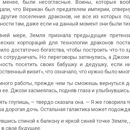
 менее, были несогласные. Воины, которые воо
али, что Верикан был предателем империи, отверн
другие поселения драконов, не все из которых п
ности там, даже если на данный момент они были ти
йней мере, Земля признала предыдущие претенз
еских корпораций для технологии драконов поста
ило достаточно богатства, чтобы построить что-то з
я сотрудничать. Но переговоры затянулись, а Джози
ость посетить своих бабушку и дедушку, если нич
рственный визит», что означало, что нужно было мно
много работы, прежде чем ты сможешь вернуться до
 ее. Джози засмеялась, подняв глаза и улыбнувшись
ять глупишь, — твердо сказала она. — Я же говорила т
ша дорогая дочь. Остальная галактика может подожда
вшись спиной к балкону и яркой синей точке Земле, 
 в свое будущее.