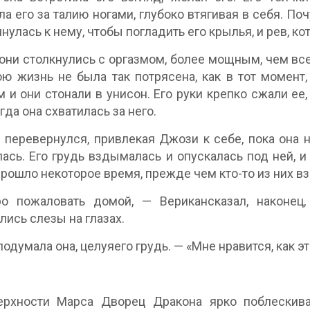
ла его за талию ногами, глубоко втягивая в себя. П
янулась к нему, чтобы погладить его крылья, и рев, к
они столкнулись с оргазмом, более мощным, чем все
ю жизнь не была так потрясена, как в тот момент
 и они стонали в унисон. Его руки крепко сжали ее,
гда она схватилась за него.
 перевернулся, привлекая Джози к себе, пока она не
ась. Его грудь вздымалась и опускалась под ней, и
Прошло некоторое время, прежде чем кто-то из них вз
о пожаловать домой, — Верикансказал, наконец
лись слезы на глазах.
подумала она, целуяего грудь. — «Мне нравится, как эт
ерхности Марса Дворец Дракона ярко поблескива