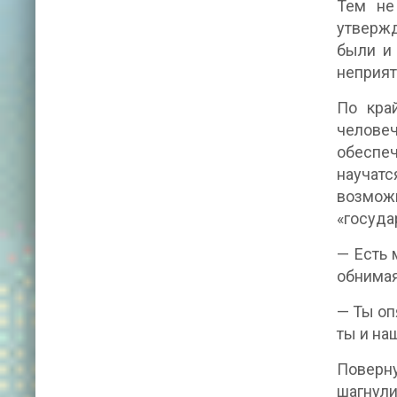
Тем не
утвержд
были и 
неприят
По кра
человеч
обеспеч
научатс
возможн
«госуда
— Есть 
обнимая
— Ты оп
ты и на
Поверну
шагнули