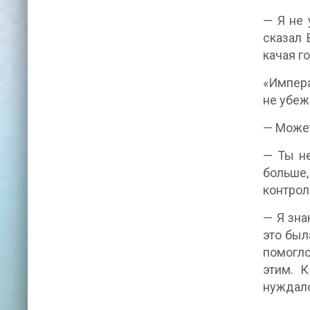
— Я не 
сказал 
качая г
«Импера
не убеж
— Может
— Ты не
больше,
контрол
— Я зна
это был
помогло
этим. К
нуждало