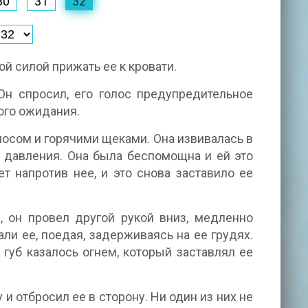
30
31
32
ой силой прижать ее к кровати.
Он спросил, его голос предупредительное
ого ожидания.
лосом и горячими щеками. Она извивалась в
о давления. Она была беспомощна и ей это
ет напротив нее, и это снова заставило ее
, он провел другой рукой вниз, медленно
ли ее, поедая, задерживаясь на ее грудях.
губ казалось огнем, который заставлял ее
и отбросил ее в сторону. Ни один из них не