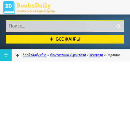
ВСЕ ЖАНРЫ
booksdaily.club
»
Фантастика и фэнтези
»
Фэнтези
» Задание Всадн
ДОБАВИТЬ
В
ЗАКЛАДКИ