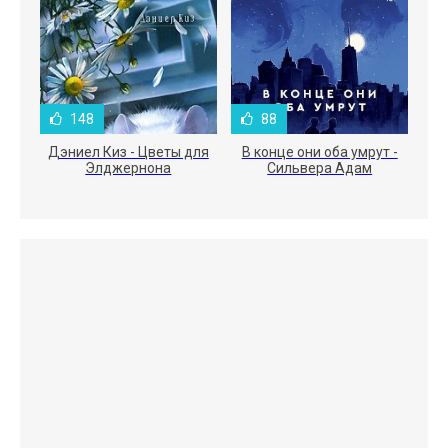
148
88
Дэниел Киз - Цветы для
В конце они оба умрут -
Элджернона
Сильвера Адам