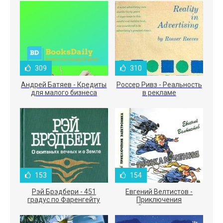
309
310
Андрей Батяев - Кредиты
Россер Ривз - Реальность
для малого бизнеса
в рекламе
153
154
Рэй Брэдбери - 451
Евгений Велтистов -
градус по Фаренгейту
Приключения
Электроника