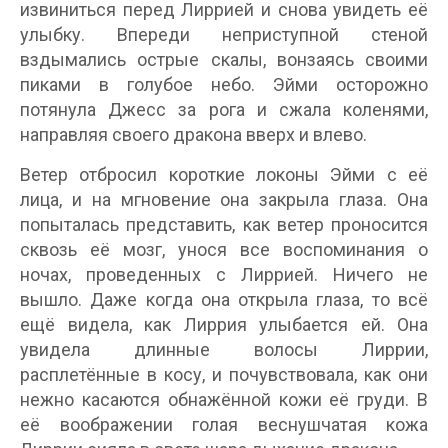
извиниться перед Лиррией и снова увидеть её
улыбку. Впереди неприступной стеной
вздымались острые скалы, вонзаясь своими
пиками в голубое небо. Эйми осторожно
потянула Джесс за рога и сжала коленями,
направляя своего дракона вверх и влево.
Ветер отбросил короткие локоны Эйми с её
лица, и на мгновение она закрыла глаза. Она
попыталась представить, как ветер проносится
сквозь её мозг, унося все воспоминания о
ночах, проведенных с Лиррией. Ничего не
вышло. Даже когда она открыла глаза, то всё
ещё видела, как Лиррия улыбается ей. Она
увидела длинные волосы Лиррии,
расплетённые в косу, и почувствовала, как они
нежно касаются обнажённой кожи её груди. В
её воображении голая веснушчатая кожа