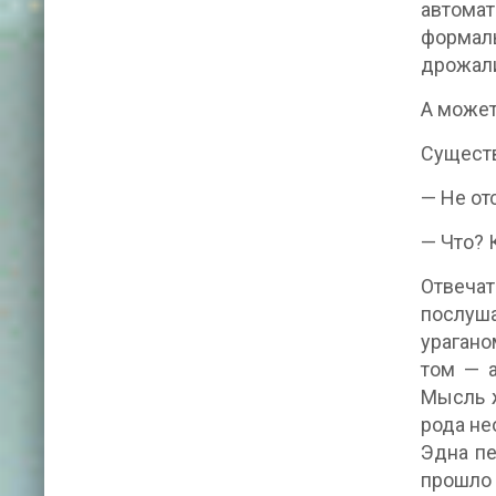
автома
формаль
дрожали
А может
Существ
— Не от
— Что? 
Отвеча
послуш
урагано
том — а
Мысль ж
рода не
Эдна пе
прошло 