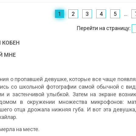
1
2
3
4
5
...
Перейти на страницу:
 КОБЕН
Й МНЕ
1
ия о пропавшей девушке, которые все чаще появля
лись со школьной фотографии самой обычной с в
и и застенчивой улыбкой. Затем на экране возни
домом в окружении множества микрофонов: мат
шего отца дрожала нижняя губа. И вот эта девушка,
айлар.
мерла на месте.