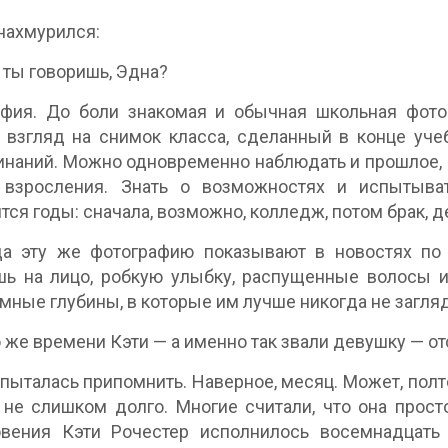
нахмурился:
 ты говоришь, Эдна?
фия. До боли знакомая и обычная школьная фотог
 взгляд на снимок класса, сделанный в конце учеб
наний. Можно одновременно наблюдать и прошлое, 
 взросления. Знать о возможностях и испытыват
тся годы: сначала, возможно, колледж, потом брак, де
да эту же фотографию показывают в новостях по 
ь на лицо, робкую улыбку, распущенные волосы и
емные глубины, в которые им лучше никогда не загля
 же времени Кэти — а именно так звали девушку — от
пыталась припомнить. Наверное, месяц. Может, полт
 не слишком долго. Многие считали, что она прос
овения Кэти Рочестер исполнилось восемнадцать