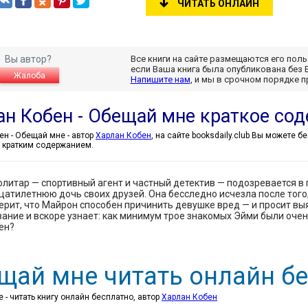
ЧИТАТЬ ОНЛАЙН
Вы автор?
Все книги на сайте размещаются его пол
если Ваша книга была опубликована без 
Жалоба
Напишите нам
, и мы в срочном порядке 
ан Кобен - Обещай мне краткое со
Харлан Кобен - Обещай мне - автор
Харлан Кобен
, на сайте booksdaily.club Вы можете 
 кратким содержанием.
литар — спортивный агент и частный детектив — подозревается в 
атилетнюю дочь своих друзей. Она бесследно исчезла после того
ерит, что Майрон способен причинить девушке вред — и просит вы
ание и вскоре узнает: как минимум трое знакомых Эйми были очень
ен?
щай мне читать онлайн б
 - читать книгу онлайн бесплатно, автор
Харлан Кобен