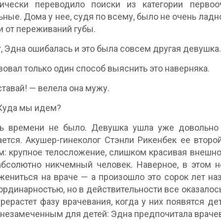
тически переводило поиски из категории перво
ные. Дома у нее, судя по всему, было не очень ладно,
 от переживаний губы.
, Эдна ошибалась и это была совсем другая девушка.
овал только один способ выяснить это наверняка.
ставай! — велела она мужу.
Куда мы идем?
ть времени не было. Девушка ушла уже довольно 
ается. Акушер-гинеколог Стэнли Рикенбек ее вто
м: крупное телосложение, слишком красивая внешно
бсолютно никчемный человек. Наверное, в этом н
ениться на враче — а произошло это сорок лет на
ординарностью, но в действительности все оказалось 
рерастет фазу врачевания, когда у них появятся дет
незамеченным для детей: Эдна предпочитала врачев