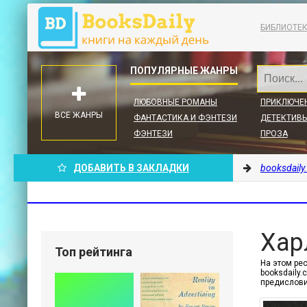
БИБЛИОТЕ
ЛЮБОВНЫЕ РОМАНЫ
ПРИКЛЮЧЕ
ВСЕ ЖАНРЫ
ФАНТАСТИКА И ФЭНТЕЗИ
ДЕТЕКТИВЫ
ФЭНТЕЗИ
ПРОЗА
ДОБАВИТЬ В ЗАКЛАДКИ
booksdaily
Хар
Топ рейтинга
На этом рес
booksdaily
предислови