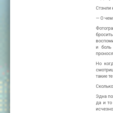
Стэнли 
— О чем
Фотогра
бросить
воспоми
и боль
пронося
Но ког
смотриш
такие т
Сколько
Эдна по
да и то
исчезн