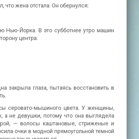
, что жена отстала. Он обернулся:
ню Нью-Йорка. В это субботнее утро машин
торону центра.
а закрыла глаза, пытаясь восстановить в
ть.
сы серовато-мышиного цвета. У женщины,
 а не девушки, потому что она выглядела
тарой, — волосы каштановые, стриженые и
осила очки в модной прямоугольной темной
можно так выразиться.