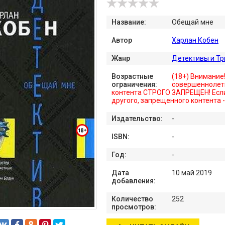
Название:
Обещай мне
Автор
Харлан Кобен
Жанр
Детективы и Т
Возрастные
(18+) Внимание
ограничения:
совершеннолет
контента СТРОГО ЗАПРЕЩЕН! Если
другого, запрещенного контента 
Издательство:
-
ISBN:
-
Год:
-
Дата
10 май 2019
добавления:
Количество
252
просмотров: