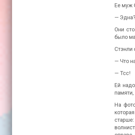
Ее муж 
— Эдна
Они сто
было ма
Стэнли 
— Что н
— Тсс!
Ей надо
памяти,
На фот
которая
старше:
волнист
оправе.