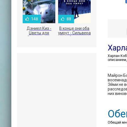
148
88
Дэниел Киз -
В конце они оба
Цветы для
умрут - Сильвера
Элджернона
Адам
Харл
описанием,
Майрон Бо
восемнадц
Эйми не в
расследов
них винов
Обе
Обещай мне