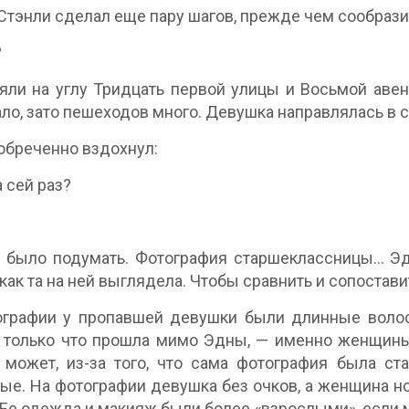
Стэнли сделал еще пару шагов, прежде чем сообразил
?
яли на углу Тридцать первой улицы и Восьмой аве
ло, зато пешеходов много. Девушка направлялась в с
обреченно вздохнул:
а сей раз?
 было подумать. Фотография старшеклассницы… Эдн
 как та на ней выглядела. Чтобы сравнить и сопостави
ографии у пропавшей девушки были длинные воло
 только что прошла мимо Эдны, — именно женщины,
 может, из-за того, что сама фотография была с
ые. На фотографии девушка без очков, а женщина н
 Ее одежда и макияж были более «взрослыми», если 