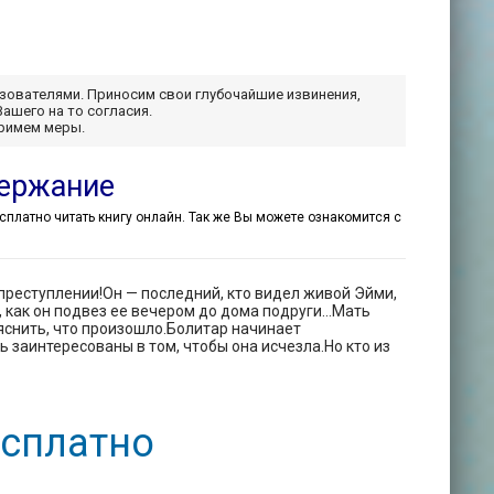
ьзователями. Приносим свои глубочайшие извинения,
Вашего на то согласия.
примем меры.
держание
бесплатно читать книгу онлайн. Так же Вы можете ознакомится с
преступлении!Он — последний, кто видел живой Эйми,
, как он подвез ее вечером до дома подруги…Мать
яснить, что произошло.Болитар начинает
 заинтересованы в том, чтобы она исчезла.Но кто из
есплатно