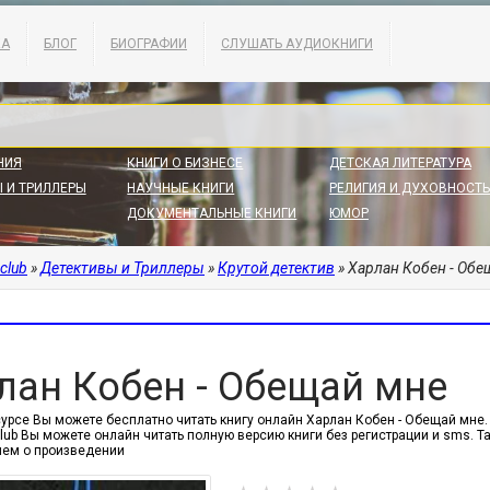
КА
БЛОГ
БИОГРАФИИ
СЛУШАТЬ АУДИОКНИГИ
НИЯ
КНИГИ О БИЗНЕСЕ
ДЕТСКАЯ ЛИТЕРАТУРА
 И ТРИЛЛЕРЫ
НАУЧНЫЕ КНИГИ
РЕЛИГИЯ И ДУХОВНОСТЬ
ДОКУМЕНТАЛЬНЫЕ КНИГИ
ЮМОР
.club
»
Детективы и Триллеры
»
Крутой детектив
» Харлан Кобен - Обе
лан Кобен - Обещай мне
урсе Вы можете бесплатно читать книгу онлайн Харлан Кобен - Обещай мне. Жа
.club Вы можете онлайн читать полную версию книги без регистрации и sms.
ем о произведении