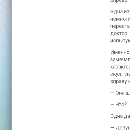
Эдна из
немноги
переста
доктор 
испытую
Именно 
замечал
характе
скул, г
оправу 
— Она ш
— Что?
Эдна да
— Девуш