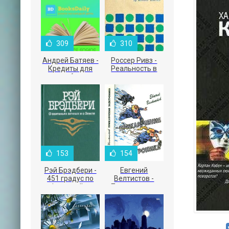
309
310
Андрей Батяев -
Россер Ривз -
Кредиты для
Реальность в
малого бизнеса
рекламе
153
154
Рэй Брэдбери -
Евгений
451 градус по
Велтистов -
Фаренгейту
Приключения
Электроника