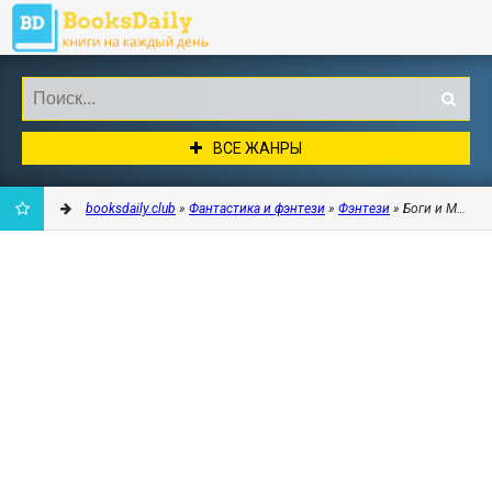
ВСЕ ЖАНРЫ
booksdaily.club
»
Фантастика и фэнтези
»
Фэнтези
» Боги и Монстры
ДОБАВИТЬ
В
ЗАКЛАДКИ