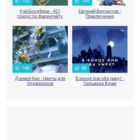
153
154
Рэй Брэдбери - 451
Евгений Велтистов -
градус по Фаренгейту
Приключения
Электроника
148
88
Дэниел Киз - Цветы для
В конце они оба умрут -
Элджернона
Сильвера Адам