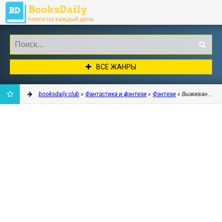
ВСЕ ЖАНРЫ
booksdaily.club
»
Фантастика и фэнтези
»
Фэнтези
» Выживание и Кр
ДОБАВИТЬ
В
ЗАКЛАДКИ