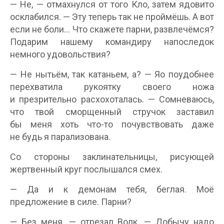
— Не, — отмахнулся от того Кло, затем ядовито
осклабился. — Эту теперь так не проймёшь. А вот
если не боли… Что скажете парни, развлечёмся?
Подарим нашему командиру напоследок
немного удовольствия?
— Не нытьём, так катаньем, а? — Яо поудобнее
перехватила рукоятку своего ножа
и презрительно расхохоталась. — Сомневаюсь,
что твой сморщенный стручок заставил
бы меня хоть что-то почувствовать даже
не будь я парализована.
Со стороны заклинательницы, рисующей
жертвенный круг послышался смех.
— Да и к демонам тебя, беглая. Моё
предложение в силе. Парни?
— Без меня. — отрезал Волк. — Добычу надо