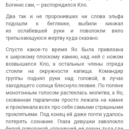
Богиню сам, — распорядился Кло.
Два так и не проронивших ни слова эльфа
подошли к беглянке, выбили кинжал
из ослабевшей руки и поволокли вяло
трепыхающуюся жертву куда сказано.
Спустя какое-то время Яо была привязана
к широкому плоскому камню, над ней с ножом
возвышался Кло, а остальные члены отряда
стояли на окружности капища. Командир
группы поднял руки над головой, в лучах
заходящего солнца блеснуло лезвие. По поляне
монотонным голосом растеклась молитва, а Яо,
скованная параличом просто лежала на камне
и проклинала всех про себя самыми страшными
проклятьями. Под конец ей даже почти удалось
потерять сознание. Глаза девушки заволокло
белой поволокой, утянувшей её разум туда где