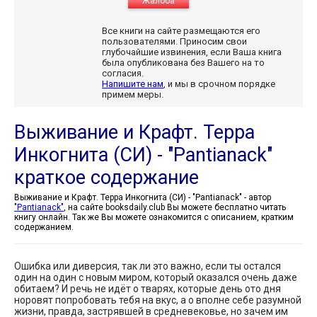
Жалоба
Все книги на сайте размещаются его
пользователями. Приносим свои
глубочайшие извинения, если Ваша книга
была опубликована без Вашего на то
согласия.
Напишите нам
, и мы в срочном порядке
примем меры.
Выживание и Крафт. Терра
Инкогнита (СИ) - "Pantianack"
краткое содержание
Выживание и Крафт. Терра Инкогнита (СИ) - "Pantianack" - автор
"Pantianack"
, на сайте booksdaily.club Вы можете бесплатно читать
книгу онлайн. Так же Вы можете ознакомится с описанием, кратким
содержанием.
Ошибка или диверсия, так ли это важно, если ты остался
один на один с новым миром, который оказался очень даже
обитаем? И речь не идёт о тварях, которые день ото дня
норовят попробовать тебя на вкус, а о вполне себе разумной
жизни, правда, застрявшей в средневековье, но зачем им