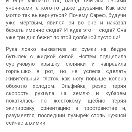
и ещё какой-то год назад считала своими
учениками, а кого-то даже друзьями. Как всё
могло так вывернуться? Почему Сареф, будучи
уже мёртвым, явился ей во сне и наказал
бежать именно сюда? И куда это — сюда? Она
уже три дня бежит по этой долбаной пустоши!
Рука ловко выхватила из сумки на бедре
бутылёк с жидкой силой. Ногтем подцепила
сургучовую крышку склянки и направила
горлышко в рот, но не успела сделать
живительный глоток, как ногу повыше колена
обожгло холодом. Эльфийка, резко теряя
скорость рухнула на землю и кубарем
покатилась по жестокому щебню теряя
экипировку, ориентацию в пространстве и,
разумеется, последний пузырёк столь нужной
сейчас алхимии.