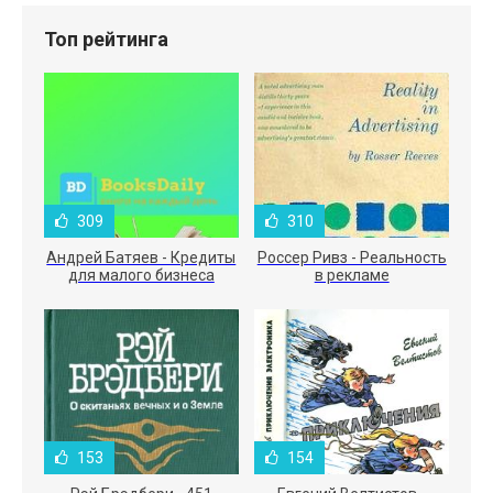
Топ рейтинга
309
310
Андрей Батяев - Кредиты
Россер Ривз - Реальность
для малого бизнеса
в рекламе
153
154