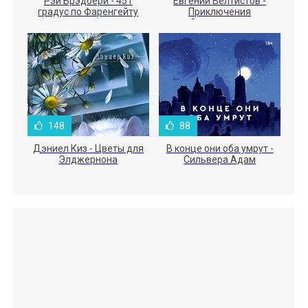
Рэй Брэдбери - 451
Евгений Велтистов -
градус по Фаренгейту
Приключения
Электроника
148
88
Дэниел Киз - Цветы для
В конце они оба умрут -
Элджернона
Сильвера Адам