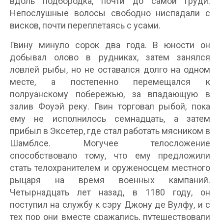
вдоль подбородка, почти до самой груди.
Непослушные волосы свободно ниспадали с
висков, почти переплетаясь с усами.
Гвину минуло сорок два года. В юности он
добывал олово в рудниках, затем занялся
ловлей рыбы, но не оставался долго на одном
месте, а постепенно перемещался к
полруанскому побережью, за впадающую в
залив Фоуэй реку. Гвин торговал рыбой, пока
ему не исполнилось семнадцать, а затем
прибыл в Эксетер, где стал работать мясником в
Шамблсе. Могучее телосложение
способствовало тому, что ему предложили
стать телохранителем и оруженосцем местного
рыцаря на время военных кампаний.
Четырнадцать лет назад, в 1180 году, он
поступил на службу к сэру Джону де Вулфу, и с
тех пор они вместе сражались, путешествовали