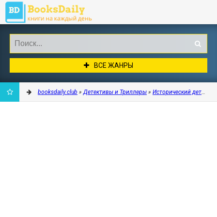
ВСЕ ЖАНРЫ
booksdaily.club
»
Детективы и Триллеры
»
Исторический детектив
ДОБАВИТЬ
В
ЗАКЛАДКИ