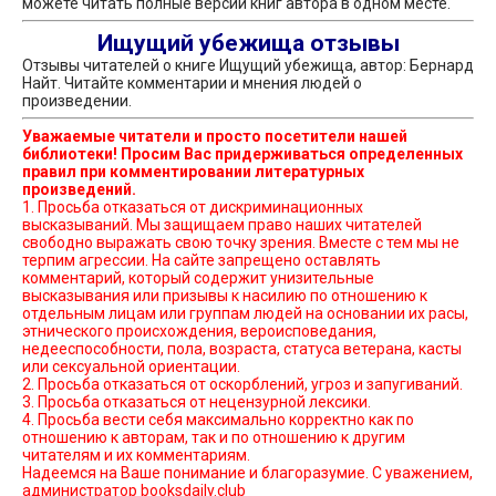
можете читать полные версии книг автора в одном месте.
Ищущий убежища отзывы
Отзывы читателей о книге Ищущий убежища, автор: Бернард
Найт. Читайте комментарии и мнения людей о
произведении.
Уважаемые читатели и просто посетители нашей
библиотеки! Просим Вас придерживаться определенных
правил при комментировании литературных
произведений.
1. Просьба отказаться от дискриминационных
высказываний. Мы защищаем право наших читателей
свободно выражать свою точку зрения. Вместе с тем мы не
терпим агрессии. На сайте запрещено оставлять
комментарий, который содержит унизительные
высказывания или призывы к насилию по отношению к
отдельным лицам или группам людей на основании их расы,
этнического происхождения, вероисповедания,
недееспособности, пола, возраста, статуса ветерана, касты
или сексуальной ориентации.
2. Просьба отказаться от оскорблений, угроз и запугиваний.
3. Просьба отказаться от нецензурной лексики.
4. Просьба вести себя максимально корректно как по
отношению к авторам, так и по отношению к другим
читателям и их комментариям.
Надеемся на Ваше понимание и благоразумие. С уважением,
администратор booksdaily.club