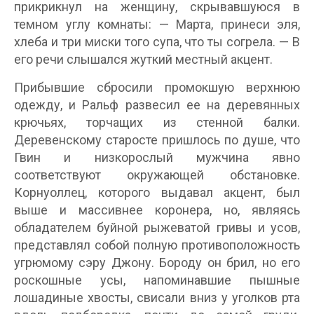
прикрикнул на женщину, скрывавшуюся в
темном углу комнаты: — Марта, принеси эля,
хлеба и три миски того супа, что ты согрела. — В
его речи слышался жуткий местный акцент.
Прибывшие сбросили промокшую верхнюю
одежду, и Ральф развесил ее на деревянных
крючьях, торчащих из стенной балки.
Деревенскому старосте пришлось по душе, что
Гвин и низкорослый мужчина явно
соответствуют окружающей обстановке.
Корнуоллец, которого выдавал акцент, был
выше и массивнее коронера, но, являясь
обладателем буйной рыжеватой гривы и усов,
представлял собой полную противоположность
угрюмому сэру Джону. Бороду он брил, но его
роскошные усы, напоминавшие пышные
лошадиные хвосты, свисали вниз у уголков рта