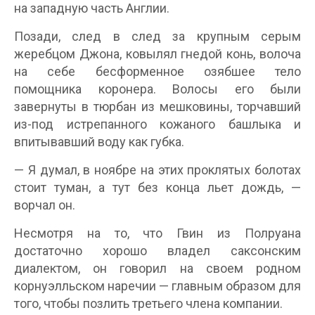
на западную часть Англии.
Позади, след в след за крупным серым
жеребцом Джона, ковылял гнедой конь, волоча
на себе бесформенное озябшее тело
помощника коронера. Волосы его были
завернуты в тюрбан из мешковины, торчавший
из-под истрепанного кожаного башлыка и
впитывавший воду как губка.
— Я думал, в ноябре на этих проклятых болотах
стоит туман, а тут без конца льет дождь, —
ворчал он.
Несмотря на то, что Гвин из Полруана
достаточно хорошо владел саксонским
диалектом, он говорил на своем родном
корнуэлльском наречии — главным образом для
того, чтобы позлить третьего члена компании.