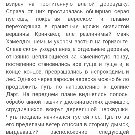
взирая на пропитанную влагой деревушку.
Справа от них простиралась обширная серая
пустошь, покрытая вереском и плавно
переходящая в гранитные кряжи скалистой
вершины Кринквел; еле различимый маяк
Хамелдон немым укором застыл на горизонте.
Слева склон уходил вниз, а отдельные деревья,
отчаянно цепляющиеся за каменистую почву,
постепенно становились все гуще и гуще и, в
конце концов, превращались в непроходимый
лес. Однако через заросли вереска можно было
продолжить путь по направлению к долине
Дарт. На переднем плане виднелись полосы
обработанной пашни и дюжина ветхих домишек,
сгрудившихся вокруг деревянной церквушки.
Чуть поодаль начинался густой лес. Где-то за
его пределами ветер относил в сторону дымок,
выдававший расположение следующей