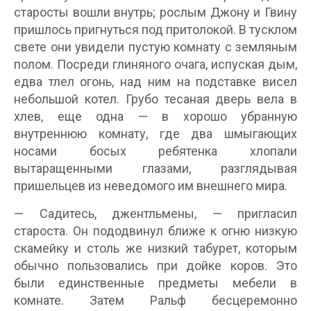
старосты вошли внутрь; рослым Джону и Гвину
пришлось пригнуться под притолокой. В тусклом
свете они увидели пустую комнату с земляным
полом. Посреди глиняного очага, испуская дым,
едва тлел огонь, над ним на подставке висел
небольшой котел. Грубо тесаная дверь вела в
хлев, еще одна — в хорошо убранную
внутреннюю комнату, где два шмыгающих
носами босых ребятенка хлопали
вытаращенными глазами, разглядывая
пришельцев из неведомого им внешнего мира.
— Садитесь, джентльмены, — пригласил
староста. Он пододвинул ближе к огню низкую
скамейку и столь же низкий табурет, которым
обычно пользовались при дойке коров. Это
были единственные предметы мебели в
комнате. Затем Ральф бесцеремонно