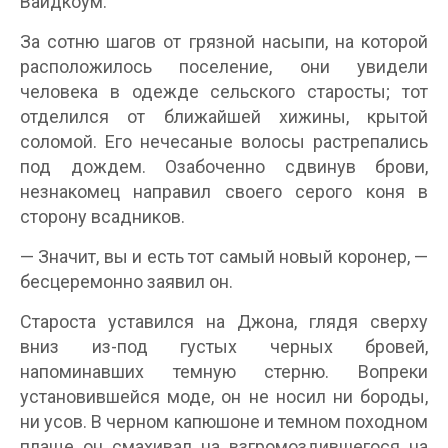
Вайдкоум.
За сотню шагов от грязной насыпи, на которой
расположилось поселение, они увидели
человека в одежде сельского старосты; тот
отделился от ближайшей хижины, крытой
соломой. Его нечесаные волосы растрепались
под дождем. Озабоченно сдвинув брови,
незнакомец направил своего серого коня в
сторону всадников.
— Значит, вы и есть тот самый новый коронер, —
бесцеремонно заявил он.
Староста уставился на Джона, глядя сверху
вниз из-под густых черных бровей,
напоминавших темную стерню. Вопреки
установившейся моде, он не носил ни бороды,
ни усов. В черном капюшоне и темном походном
плаще он смахивал на взгромоздившегося на