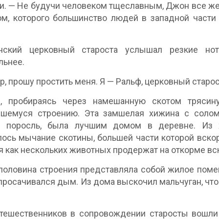
и. — Не будучи человеком тщеславным, Джон все ж
м, которого большинство людей в западной части
нский церковный староста услышал резкие нот
льнее.
эр, прошу простить меня. Я — Ральф, церковный старос
и, пробираясь через намешанную скотом трясин
вшемуся строению. Эта замшелая хижина с солом
я поросль, была лучшим домом в деревне. Из х
ось мычание скотины, большей части которой вско
я как нескольких животных продержат на откорме в
половина строения представляла собой жилое поме
просачивался дым. Из дома выскочил мальчуган, что
утешественников в сопровождении старосты вошли