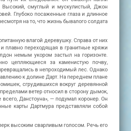
. Высокий, смуглый и мускулистый, Джон
вей. Глубоко посаженные глаза и длинное
есмотря на то, что жизнь бывалого солдата
опитанную влагой деревушку. Справа от них
 и плавно переходящая в гранитные кряжи
лдон немым укором застыл на горизонте.
янно цепляющиеся за каменистую почву,
, превращались в непроходимый лес. Однако
авлению к долине Дарт. На переднем плане
омишек, сгрудившихся вокруг деревянной
о пределами ветер относил в сторону дымок,
сего, Данстоуна», — подумал коронер. Он
енные карты Дартмура представляли собой
лерк высоким сварливым голосом. Речь его