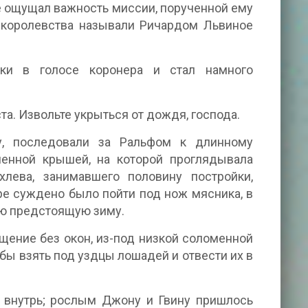
е ощущал важность миссии, порученной ему
 королевства называли Ричардом Львиное
ки в голосе коронера и стал намного
та. Извольте укрыться от дождя, господа.
у, последовали за Ральфом к длинному
енной крышей, на которой проглядывала
лева, занимавшего половину постройки,
ре суждено было пойти под нож мясника, в
сю предстоящую зиму.
щение без окон, из-под низкой соломенной
бы взять под уздцы лошадей и отвести их в
 внутрь; рослым Джону и Гвину пришлось