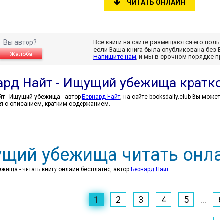
ЧИТАТЬ ОНЛАЙН
Вы автор?
Все книги на сайте размещаются его пол
если Ваша книга была опубликована без 
Жалоба
Напишите нам
, и мы в срочном порядке 
ард Найт - Ищущий убежища кратк
Бернард Найт - Ищущий убежища - автор
Бернард Найт
, на сайте booksdaily.club Вы мож
я с описанием, кратким содержанием.
щий убежища читать онла
жища - читать книгу онлайн бесплатно, автор
Бернард Найт
1
2
3
4
5
...