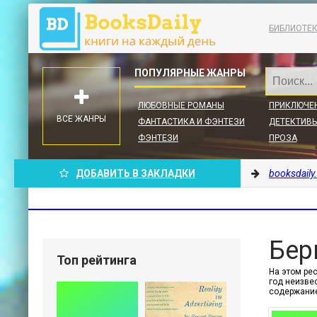
БИБЛИОТЕ
ЛЮБОВНЫЕ РОМАНЫ
ПРИКЛЮЧЕ
ВСЕ ЖАНРЫ
ФАНТАСТИКА И ФЭНТЕЗИ
ДЕТЕКТИВЫ
ФЭНТЕЗИ
ПРОЗА
ДОБАВИТЬ В ЗАКЛАДКИ
booksdaily
Бер
Топ рейтинга
На этом ре
год неизвес
содержание