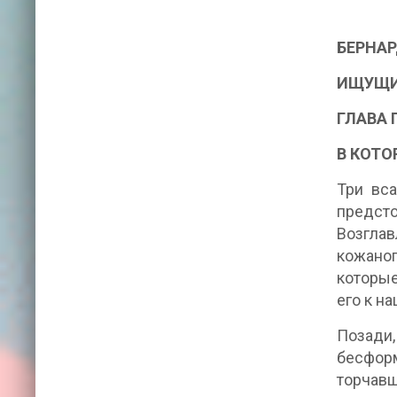
БЕРНАР
ИЩУЩИ
ГЛАВА 
В КОТО
Три вса
предст
Возглав
кожаног
которые
его к н
Позади
бесформ
торчавш