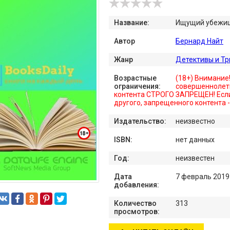
Название:
Ищущий убежи
Автор
Бернард Найт
Жанр
Детективы и Т
Возрастные
(18+) Внимание
ограничения:
совершеннолет
контента СТРОГО ЗАПРЕЩЕН! Если
другого, запрещенного контента 
Издательство:
неизвестно
ISBN:
нет данных
Год:
неизвестен
Дата
7 февраль 2019
добавления:
Количество
313
просмотров: