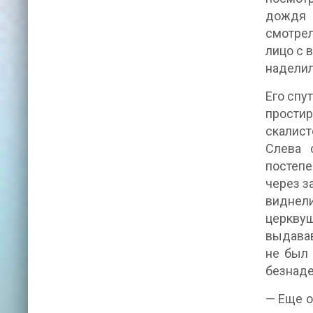
дождя 
смотрел
лицо с 
наделил
Его спу
простир
скалис
Слева 
постепе
через з
виднели
церквуш
выдавав
не был 
безнаде
— Еще о