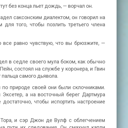
 тут без конца льет дождь, — ворчал он.
ладел саксонским диалектом, он говорил на
для того, чтобы позлить третьего члена
о все равно чувствую, что вы брюзжите, —
ел в седле своего мула боком, как обычно
йн, состоял на службе у коронера, и Гвин
 пальца самого дьявола.
я по природе своей они были склочниками.
и Эксетер, а на восточный берег Дартмура
достаточно, чтобы испортить настроение
Тора, и сэр Джон де Вулф с облегчением
а пути их следования. Он смахнул капли