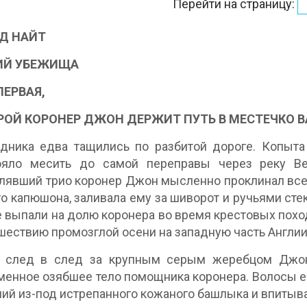
Перейти на страницу:
Д НАЙТ
Й УБЕЖИЩА
ПЕРВАЯ,
РОЙ КОРОНЕР ДЖОН ДЕРЖИТ ПУТЬ В МЕСТЕЧКО 
дника едва тащились по разбитой дороге. Копыта
ояло месить до самой переправы через реку Ве
лявший трио коронер Джон мысленно проклинал все 
о капюшона, заливала ему за шиворот и ручьями стек
 выпали на долю коронера во время крестовых поход
ашествию промозглой осени на западную часть Англии
, след в след за крупным серым жеребцом Джона
енное озябшее тело помощника коронера. Волосы е
ий из-под истрепанного кожаного башлыка и впитыва