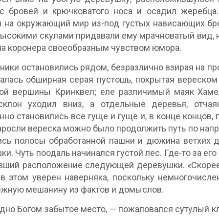
с бровей и крючковатого носа и осадил жеребца
 на окружающий мир из-под густых нависающих бро
высокими скулами придавали ему мрачноватый вид, н
а коронера своеобразным чувством юмора.
тники остановились рядом, безразлично взирая на пр
алась обширная серая пустошь, покрытая вереском
той вершины Кринквел; еле различимый маяк Хаме
склон уходил вниз, а отдельные деревья, отча
нно становились все гуще и гуще и, в конце концов
аросли вереска можно было продолжить путь по напр
сь полосы обработанной пашни и дюжина ветхих д
ки. Чуть поодаль начинался густой лес. Где-то за ег
ший расположение следующей деревушки. «Скорее в
в этом уверен наверняка, поскольку немногочисл
жную мешанину из фактов и домыслов.
дно Богом забытое место, — пожаловался сутулый к