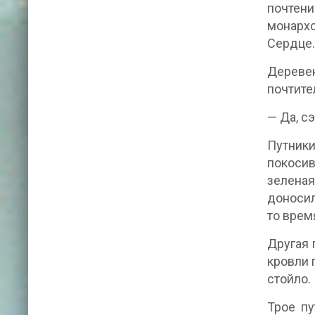
почтени
монархо
Сердце.
Дереве
почтите
— Да, с
Путник
покоси
зелена
доносил
то врем
Другая 
кровли 
стойло.
Трое п