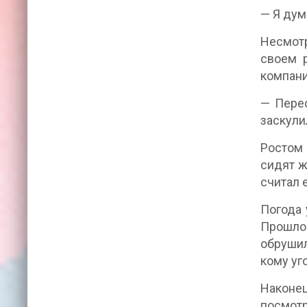
— Я дума
Несмотр
своем р
компани
— Перес
заскули
Ростом 
сидят ж
считал 
Погода 
Прошло 
обрушил
кому уг
Наконец
посмотр