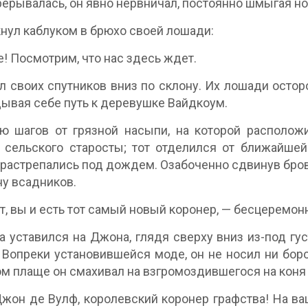
рерывалась, он явно нервничал, постоянно шмыгая н
нул каблуком в брюхо своей лошади:
! Посмотрим, что нас здесь ждет.
л своих спутников вниз по склону. Их лошади остор
ывая себе путь к деревушке Вайдкоум.
ю шагов от грязной насыпи, на которой располож
сельского старосты; тот отделился от ближайшей
растрепались под дождем. Озабоченно сдвинув брови
ну всадников.
т, вы и есть тот самый новый коронер, — бесцеремонн
а уставился на Джона, глядя сверху вниз из-под г
 Вопреки установившейся моде, он не носил ни бор
м плаще он смахивал на взгромоздившегося на коня
жон де Вулф, королевский коронер графства! На в