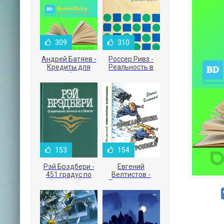
309
310
Андрей Батяев -
Россер Ривз -
Кредиты для
Реальность в
малого бизнеса
рекламе
153
154
Рэй Брэдбери -
Евгений
451 градус по
Велтистов -
Фаренгейту
Приключения
Электроника