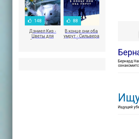
148
88
Дэниел Киз -
В конце они оба
Цветы для
умрут - Сильвера
Элджернона
Адам
Берн
ознакомитс
Ищу
Ищущий убе