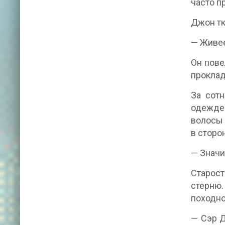
часто п
Джон тк
— Живее
Он пове
проклад
За сотн
одежде 
волосы 
в сторо
— Значи
Старост
стерню.
походно
— Сэр Д