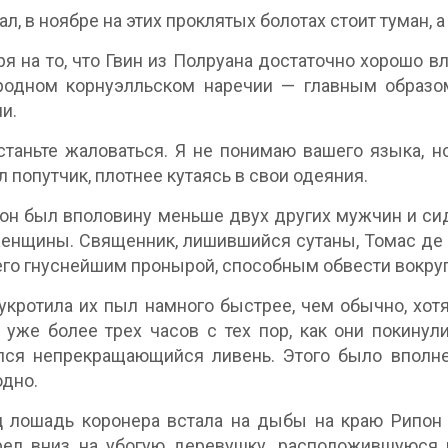
л, в ноябре на этих проклятых болотах стоит туман, а
я на то, что Гвин из Полруана достаточно хорошо в
одном корнуэлльском наречии — главным образом 
и.
таньте жаловаться. Я не понимаю вашего языка, н
л попутчик, плотнее кутаясь в свои одеяния.
он был вполовину меньше двух других мужчин и сид
енщины. Священник, лишившийся сутаны, Томас де Пе
его гнуснейшим пронырой, способным обвести вокруг
укротила их пыл намного быстрее, чем обычно, хот
уже более трех часов с тех пор, как они покинул
ся непрекращающийся ливень. Этого было вполне 
одно.
 лошадь коронера встала на дыбы на краю Рипон 
ел вниз на убогую деревушку, расположившуюся н