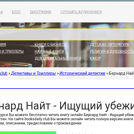
КА
БЛОГ
БИОГРАФИИ
СЛУШАТЬ АУДИОКНИГИ
НИЯ
КНИГИ О БИЗНЕСЕ
ДЕТСКАЯ ЛИТЕРАТУРА
 И ТРИЛЛЕРЫ
НАУЧНЫЕ КНИГИ
РЕЛИГИЯ И ДУХОВНОСТЬ
ДОКУМЕНТАЛЬНЫЕ КНИГИ
ЮМОР
.club
»
Детективы и Триллеры
»
Исторический детектив
» Бернард Най
нард Найт - Ищущий убеж
сурсе Вы можете бесплатно читать книгу онлайн Бернард Найт - Ищущий убеж
тен. На сайте booksdaily.club Вы можете онлайн читать полную версию книги
м, описанием, предисловием о произведении