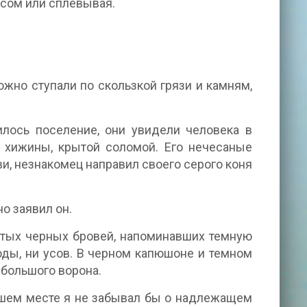
осом или сплевывая.
ожно ступали по скользкой грязи и камням,
илось поселение, они увидели человека в
 хижины, крытой соломой. Его нечесаные
, незнакомец направил своего серого коня
о заявил он.
устых черных бровей, напоминавших темную
оды, ни усов. В черном капюшоне и темном
 большого ворона.
ашем месте я не забывал бы о надлежащем