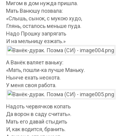
Мигом в дом нужда пришла.
Мать Ванюшу позвала:
«Слышь, сынок, с мукою худо,
Глянь, осталось меньше пуда.
Надо Прошку запрягать
И на мельницу езжать.»
А Ванёк валяет ваньку:
«Мать, пошли-ка лучше Маньку.
Нынче ехать неохота.
У меня своя работа.
Надоть червячков копать
Да ворон в саду считать».
Мать его давай стыдить
И, как водится, бранить.