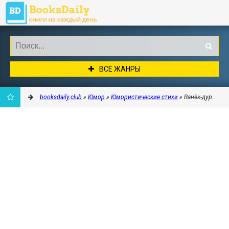
ВСЕ ЖАНРЫ
booksdaily.club
»
Юмор
»
Юмористические стихи
» Ванёк-дурак. П
ДОБАВИТЬ
В
ЗАКЛАДКИ