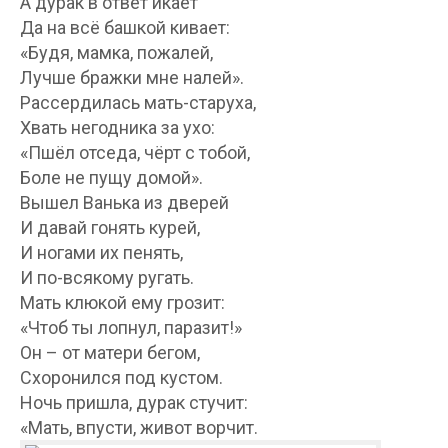
А дурак в ответ икает
Да на всё башкой кивает:
«Будя, мамка, пожалей,
Лучше бражки мне налей».
Рассердилась мать-старуха,
Хвать негодника за ухо:
«Пшёл отседа, чёрт с тобой,
Боле не пущу домой».
Вышел Ванька из дверей
И давай гонять курей,
И ногами их пенять,
И по-всякому ругать.
Мать клюкой ему грозит:
«Чтоб ты лопнул, паразит!»
Он – от матери бегом,
Схоронился под кустом.
Ночь пришла, дурак стучит:
«Мать, впусти, живот ворчит.