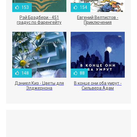
153
154
Рэй Брэдбери - 451
Евгений Велтистов -
градус по Фаренгейту
Приключения
Электроника
148
88
Дэниел Киз - Цветы для
В конце они оба умрут -
Элджернона
Сильвера Адам