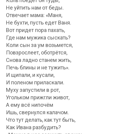
Коль поедет он туды,
Не уйтить нам от беды.
Отвечает мама: «Маня,
Не бухти, пусть едет Ваня.
Вот придет пора пахать,
Где нам мужика сыскать?
Коли сын за ум возьмется,
Повзрослеет, оботрётся,
Снова ладно станем жить,
Печь блины и не тужить».
И щипали, и кусали,
И поленом приласкали.
Муху запустили в рот,
Угольком прижгли живот,
А ему всё нипочём
Ишь, свернулся калачом.
Что тут делать, как тут быть,
Как Ивана разбудить?