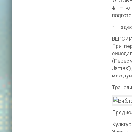
УСЛОВ
♣ — «л
подгото
* — зде
ВЕРСИ
При пер
синодал
(Пересм
James’)
междуна
Трансли
Предис
Культур
Завета,