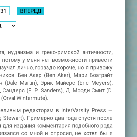
331
ВПЕРЕД
а, иудаизма и греко-римской античности,
а потому у меня нет возможности привести
зучал лично, гораздо короче, но я привожу
иков: Бен Акер (Ben Aker), Мэри Боатрайт
 (Dale Martin), Эрик Майерс (Eric Meyers),
Сандерс (Е. Р. Sanders), Д. Мооди Смит (D.
(Orval Wintermute).
ливым редакторам в InterVarsity Press —
ng Stewart). Примерно два года спустя после
ом для издания комментария подобного рода
вязался со мной и спросил, не хотел бы я