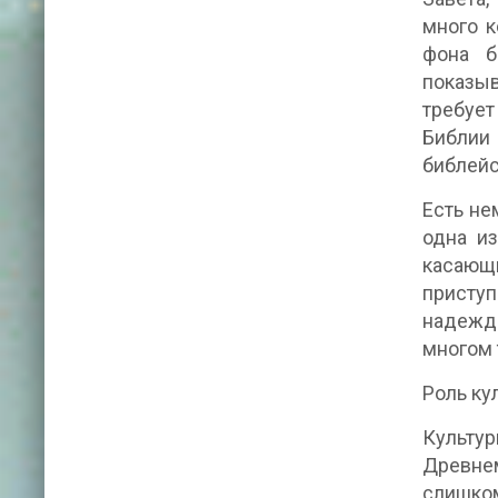
много к
фона б
показыв
требует
Библии 
библейс
Есть не
одна из
касающи
приступ
надежде
многом 
Роль ку
Культур
Древне
слишком