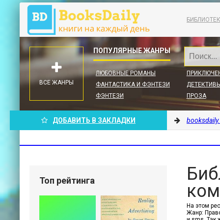
БИБЛИОТЕ
ЛЮБОВНЫЕ РОМАНЫ
ПРИКЛЮЧЕ
ВСЕ ЖАНРЫ
ФАНТАСТИКА И ФЭНТЕЗИ
ДЕТЕКТИВЫ
ФЭНТЕЗИ
ПРОЗА
ДОБАВИТЬ В ЗАКЛАДКИ
booksdaily
Биб
Топ рейтинга
ком
На этом рес
Жанр: Право
и sms. Так