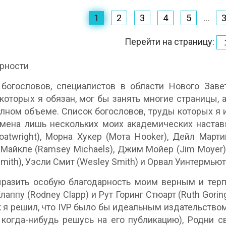
1
2
3
4
5
...
Перейти на страницу:
рности
богословов, специалистов в области Нового Завет
которых я обязан, мог бы занять многие страницы, 
олном объеме. Список богословов, труды которых я и
мена лишь нескольких моих академических наставн
oatwright), Морна Хукер (Мота Hooker), Дейл Мартин
Майкле (Ramsey Michaels), Джим Мойер (Jim Moyer), 
mith), Уэсли Смит (Wesley Smith) и Орвал Уинтермьют 
разить особую благодарность моим верным и терпе
лаппу (Rodney Clapp) и Рут Горинг Стюарт (Ruth Gori
ак я решил, что IVP было бы идеальным издательств
 когда-нибудь решусь на его публикацию), Родни с