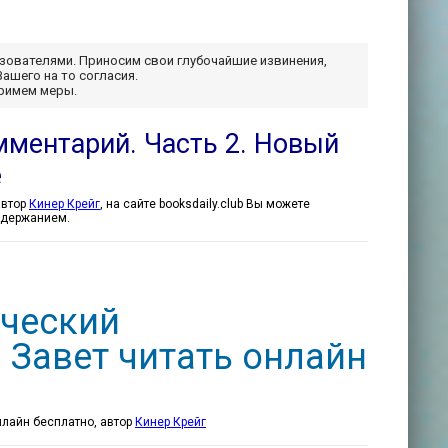
ьзователями. Приносим свои глубочайшие извинения,
Вашего на то согласия.
примем меры.
мментарий. Часть 2. Новый
е
турно-исторический комментарий. Часть 2. Новый Завет - Кинер Крейг - автор
Кинер Крейг
, на сайте booksdaily.club Вы можете
содержанием.
ический
 Завет читать онлайн
нлайн бесплатно, автор
Кинер Крейг