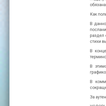
обязана
Как пол
В данно
послани
раздел 
стихи в
В конц
термино
В этим
графико
В комм
сокраще
За ауте