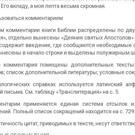
 Его вкладу, а моя лепта весьма скромная.
ьзоваться комментарием
м комментарии книги Библии распределены по дву
я», отдельно вынесены «Деяния святых Апостолов»
содержит введение, где сообщаются необходимые 
ынесены в начало строки и выделены полужирным 
е комментария помещены дополнительные тексты:
в; список дополнительной литературы; условные со
ологических справках используется латинский ал
й письма. См. таблицу «Транслитерация» на с. 5.
ентарии применяется единая система отсылок 
ний. Полный список сокращений находится на с. 729
нтичность цитат, приводимых в тексте, несут ответст