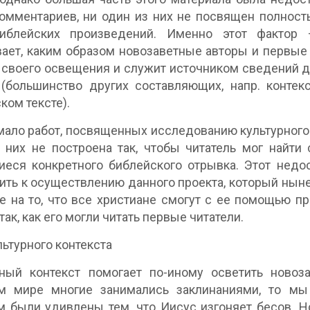
омментариев, ни один из них не посвящен полност
иблейских произведений. Именно этот фактор —
ает, каким образом новозаветные авторы и первые 
 своего освещения и служит источником сведений д
(большинство других составляющих, напр. контек
ком тексте).
мало работ, посвященных исследованию культурного 
 них не построена так, чтобы читатель мог найти
еся конкретного библейского отрывка. Этот недо
ить к осуществлению данного проекта, который ныне
 на то, что все христиане смогут с ее помощью пр
так, как его могли читать первые читатели.
льтурного контекста
ный контекст помогает по-иному осветить новоза
м мире многие занимались заклинаниями, то мы
 были удивлены тем, что Иисус изгоняет бесов. Н