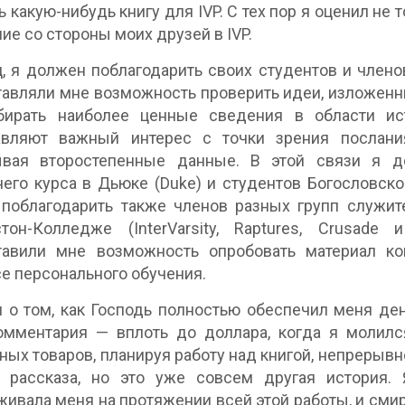
ь какую-нибудь книгу для IVP. С тех пор я оценил не
ие со стороны моих друзей в IVP.
, я должен поблагодарить своих студентов и члено
авляли мне возможность проверить идеи, изложенные
бирать наиболее ценные сведения в области ист
авляют важный интерес с точки зрения послания
ывая второстепенные данные. В этой связи я д
его курса в Дьюке (Duke) и студентов Богословск
поблагодарить также членов разных групп служит
стон-Колледже (InterVarsity, Raptures, Crusade
тавили мне возможность опробовать материал к
е персонального обучения.
 о том, как Господь полностью обеспечил меня д
омментария — вплоть до доллара, когда я молилс
ных товаров, планируя работу над книгой, непрерывн
о рассказа, но это уже совсем другая история.
ивала меня на протяжении всей этой работы, и смире