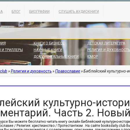
КА
БЛОГ
БИОГРАФИИ
СЛУШАТЬ АУДИОКНИГИ
НИЯ
КНИГИ О БИЗНЕСЕ
ДЕТСКАЯ ЛИТЕРАТУРА
 И ТРИЛЛЕРЫ
НАУЧНЫЕ КНИГИ
РЕЛИГИЯ И ДУХОВНОСТЬ
ДОКУМЕНТАЛЬНЫЕ КНИГИ
ЮМОР
.club
»
Религия и духовность
»
Православие
» Библейский культурно-ист
лейский культурно-истор
ментарий. Часть 2. Новый 
урсе Вы можете бесплатно читать книгу онлайн Библейский культурно-истори
славие / Религия: христианство / Протестантизм . На сайте booksdaily.club
 же Вы можете ознакомится с содержанием, описанием, предисловием о пр