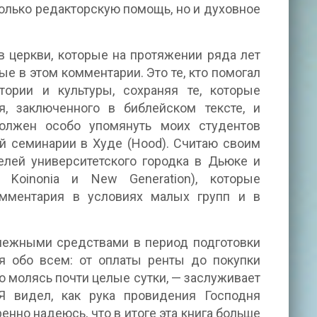
 только редакторскую помощь, но и духовное
в церкви, которые на протяжении ряда лет
 в этом комментарии. Это те, кто помогал
ории и культуры, сохраняя те, которые
, заключенного в библейском тексте, и
олжен особо упомянуть моих студентов
ой семинарии в Худе (Hood). Считаю своим
елей университетского городка в Дьюке и
 и Koinonia и New Generation), которые
омментария в условиях малых групп и в
енежными средствами в период подготовки
я обо всем: от оплаты ренты до покупки
о молясь почти целые сутки, — заслуживает
 Я видел, как рука провидения Господня
нно надеюсь, что в итоге эта книга больше