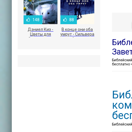
148
88
Дэниел Киз -
В конце они оба
Цветы для
умрут - Сильвера
Элджернона
Адам
Библ
Заве
бесплатно 
Биб
ком
бес
Библейский 