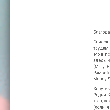
Благода
Список 
трудам 
его в п
здесь и
(Магу B
Рамсей 
Moody S
Хочу вы
Родни К
того, к
(если я