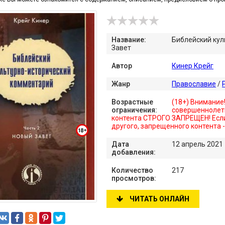
Название:
Библейский кул
Завет
Автор
Кинер Крейг
Жанр
Православие
/
Возрастные
(18+) Внимание
ограничения:
совершеннолет
контента СТРОГО ЗАПРЕЩЕН! Если
другого, запрещенного контента 
Дата
12 апрель 2021
добавления:
Количество
217
просмотров:
ЧИТАТЬ ОНЛАЙН