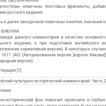
НЫЕ ОБОЗНАЧЕНИЯ
епестком» отмечены текстовые фрагменты, добав
вки русского издания.
сь и далее звездочкой помечены понятия, значение 
И БИБЛИИ
еводе данного комментария в качестве основного
ьного издания, а при подготовке английского из
отренная нормативная версия). В некоторых случаях 
, 1611 (AV) (Авторизованная версия [короля Иакова])
родная версия).
терация [1]
ловие
но-исторический фон помогает прояснить и глубже
 однако большая часть этого материала была недос