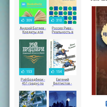
309
310
Андрей Батяев -
Россер Ривз -
Кредиты для
Реальность в
малого бизнеса
рекламе
153
154
Рэй Брэдбери -
Евгений
451 градус по
Велтистов -
Фаренгейту
Приключения
Электроника