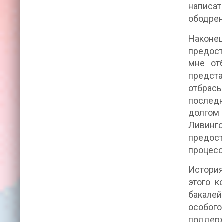
написат
ободрен
Наконец
предост
мне от
предст
отбрас
последн
долгом 
Ливинг
предос
процесс
История
этого к
бакалей
особог
поддерж