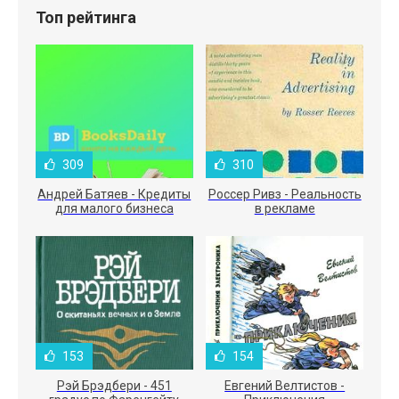
Топ рейтинга
309
310
Андрей Батяев - Кредиты
Россер Ривз - Реальность
для малого бизнеса
в рекламе
153
154
Рэй Брэдбери - 451
Евгений Велтистов -