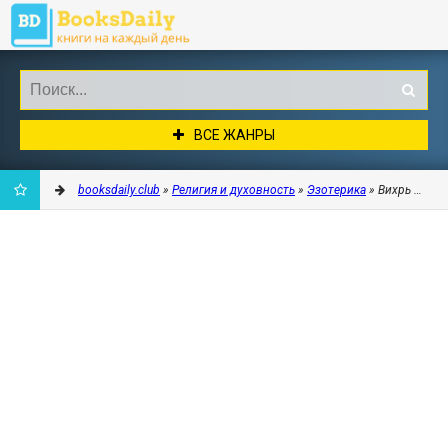
ВСЕ ЖАНРЫ
booksdaily.club
»
Религия и духовность
»
Эзотерика
» Вихрь мисти
ДОБАВИТЬ
В
ЗАКЛАДКИ