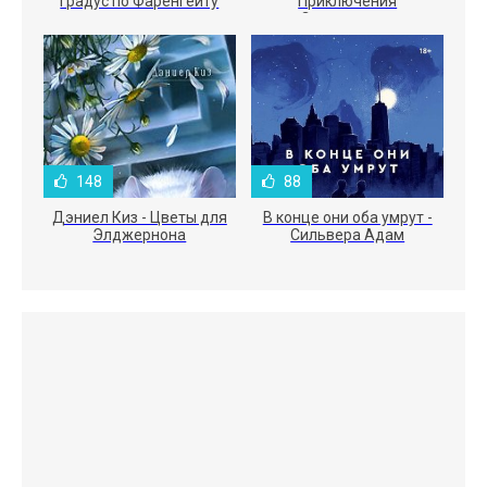
градус по Фаренгейту
Приключения
Электроника
148
88
Дэниел Киз - Цветы для
В конце они оба умрут -
Элджернона
Сильвера Адам