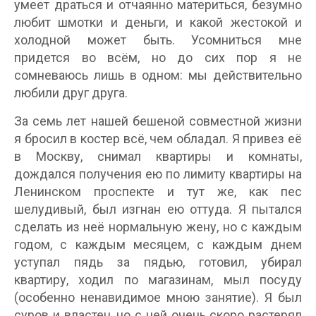
умеет драться и отчаянно материться, безумно
любит шмотки и деньги, и какой жестокой и
холодной может быть. Усомниться мне
придется во всём, но до сих пор я не
сомневаюсь лишь в одном: мы действительно
любили друг друга.
За семь лет нашей бешеной совместной жизни
я бросил в костер всё, чем обладал. Я привез её
в Москву, снимал квартиры и комнаты,
дождался получения ею по лимиту квартиры на
Ленинском проспекте и тут же, как пес
шелудивый, был изгнан ею оттуда. Я пытался
сделать из неё нормальную жену, но с каждым
годом, с каждым месяцем, с каждым днем
уступал пядь за пядью, готовил, убирал
квартиру, ходил по магазинам, мыл посуду
(особенно ненавидимое мною занятие). Я был
суров и властен, но с ней очень скоро растерял