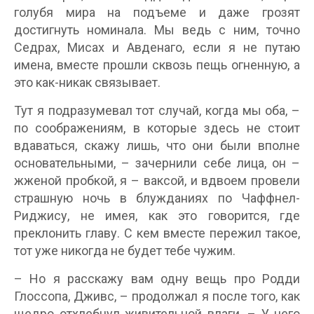
голубя мира на подъеме и даже грозят
достигнуть номинала. Мы ведь с ним, точно
Седрах, Мисах и Авденаго, если я не путаю
имена, вместе прошли сквозь пещь огненную, а
это как-никак связывает.
Тут я подразумевал тот случай, когда мы оба, –
по соображениям, в которые здесь не стоит
вдаваться, скажу лишь, что они были вполне
основательными, – зачернили себе лица, он –
жженой пробкой, я – ваксой, и вдвоем провели
страшную ночь в блужданиях по Чаффнел-
Риджису, не имея, как это говорится, где
преклонить главу. С кем вместе пережил такое,
тот уже никогда не будет тебе чужим.
– Но я расскажу вам одну вещь про Родди
Глоссопа, Дживс, – продолжал я после того, как
щедро отхлебнул живительной влаги. – У него