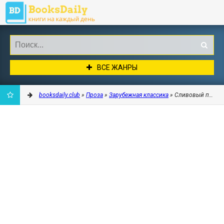
ВСЕ ЖАНРЫ
booksdaily.club
»
Проза
»
Зарубежная классика
» Сливовый пирог 
ДОБАВИТЬ
В
ЗАКЛАДКИ