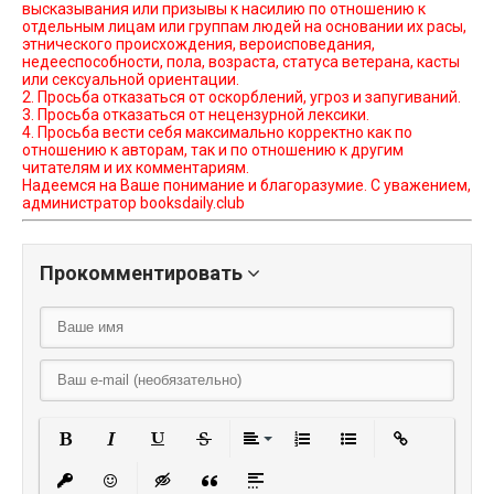
высказывания или призывы к насилию по отношению к
отдельным лицам или группам людей на основании их расы,
этнического происхождения, вероисповедания,
недееспособности, пола, возраста, статуса ветерана, касты
или сексуальной ориентации.
2. Просьба отказаться от оскорблений, угроз и запугиваний.
3. Просьба отказаться от нецензурной лексики.
4. Просьба вести себя максимально корректно как по
отношению к авторам, так и по отношению к другим
читателям и их комментариям.
Надеемся на Ваше понимание и благоразумие. С уважением,
администратор booksdaily.club
Прокомментировать
Полужирный
Курсив
Подчеркнутый
Зачеркнутый
Выравнивание
Нумерованный списо
Маркированный
Вставить