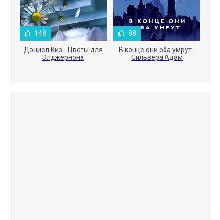
148
88
Дэниел Киз - Цветы для
В конце они оба умрут -
Элджернона
Сильвера Адам