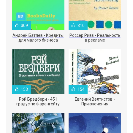
309
310
Андрей Батяев - Кредиты
Россер Ривз - Реальность
для малого бизнеса
в рекламе
153
154
Рэй Брэдбери - 451
Евгений Велтистов -
градус по Фаренгейту
Приключения
Электроника