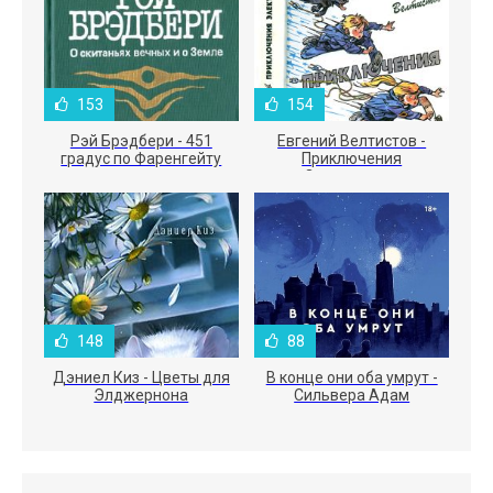
153
154
Рэй Брэдбери - 451
Евгений Велтистов -
градус по Фаренгейту
Приключения
Электроника
148
88
Дэниел Киз - Цветы для
В конце они оба умрут -
Элджернона
Сильвера Адам