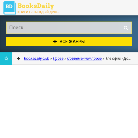
ВСЕ ЖАНРЫ
booksdaily.club
»
Проза
»
Современная проза
» The офис - Донцов
ДОБАВИТЬ
В
ЗАКЛАДКИ