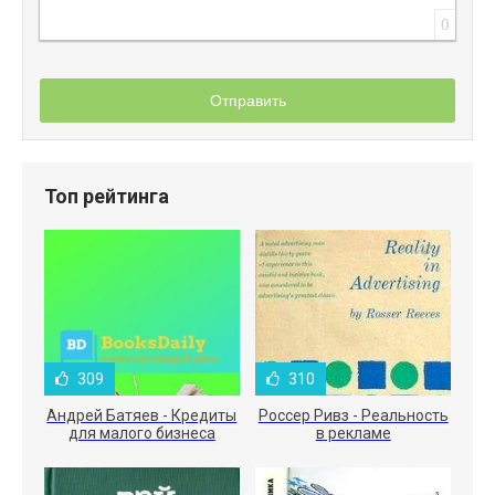
0
Отправить
Топ рейтинга
309
310
Андрей Батяев - Кредиты
Россер Ривз - Реальность
для малого бизнеса
в рекламе