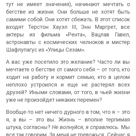
тут не имеет значения), начинают мечтать о
бегстве из жизни. Они больше не хотят быть
самими собой. Они хотят
сбежать.
В этот список
входят Терстон Хауэл III, Энн Маргрет, все
актеры из фильма «Рента», Вацлав Гавел,
астронавты с космических челноков и мистер
Шафлупагус из «Улицы Сезам».
А вас уже посетило это желание? Часто ли вы
мечтаете о бегстве от самого себя – от того, кто
ходит на работу и кормит семью, кто в целом
неплохо устроился и еще не растерял всех
друзей? Иными словами, от того, в чьей жизни
уже не произойдет никаких перемен?
Вообще-то нет ничего дурного в том, что я – это
я, а вы – это вы. Жизнь – вполне терпимая
штука, согласны?
Не волнуйся, я справлюсь.
Мы
все так говорим.
За меня не тревожься.
Сейчас я