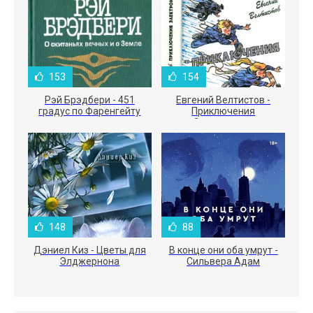
153
154
Рэй Брэдбери - 451
Евгений Велтистов -
градус по Фаренгейту
Приключения
Электроника
148
88
Дэниел Киз - Цветы для
В конце они оба умрут -
Элджернона
Сильвера Адам