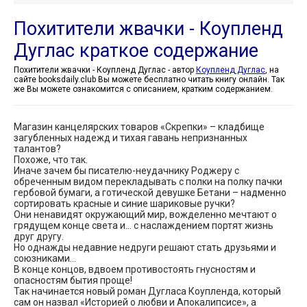
Похитители жвачки - Коупленд
Дуглас краткое содержание
Похитители жвачки - Коупленд Дуглас - автор
Коупленд Дуглас
, на
сайте booksdaily.club Вы можете бесплатно читать книгу онлайн. Так
же Вы можете ознакомится с описанием, кратким содержанием.
Магазин канцелярских товаров «Скрепки» – кладбище
загубленных надежд и тихая гавань непризнанных
талантов?
Похоже, что так.
Иначе зачем бы писателю-неудачнику Роджеру с
обреченным видом перекладывать с полки на полку пачки
гербовой бумаги, а готической девушке Бетани – надменно
сортировать красные и синие шариковые ручки?
Они ненавидят окружающий мир, вожделенно мечтают о
грядущем конце света и… с наслаждением портят жизнь
друг другу.
Но однажды недавние недруги решают стать друзьями и
союзниками…
В конце концов, вдвоем противостоять гнусностям и
опасностям бытия проще!
Так начинается новый роман Дугласа Коупленда, который
сам он назвал «Историей о любви и Апокалипсисе», а