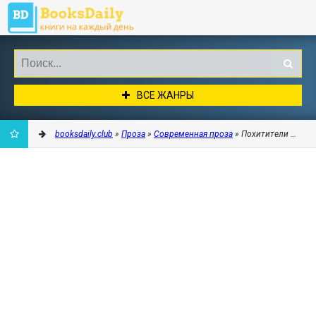
ВСЕ ЖАНРЫ
booksdaily.club
»
Проза
»
Современная проза
» Похитители жвачки
ДОБАВИТЬ
В
ЗАКЛАДКИ