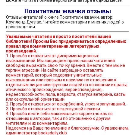
можете читать полные версии книг автора в одном месте.
Похитители жвачки отзывы
Отзывы читателей о книге Похитители жвачки, автор:
Коупленд Дуглас. Читайте комментарии и мнения людей о
произведении.
Уважаемые читатели и просто посетители нашей
библиотеки! Просим Вас придерживаться определенных
правил при комментировании литературных
произведений.
1. Просьба отказаться от дискриминационных
высказываний. Мы защищаем право наших читателей
свободно выражать свою точку зрения. Вместе с тем мы не
терпим агрессии. На сайте запрещено оставлять
комментарий, который содержит унизительные
высказывания или призывы к насилию по отношению к
отдельным лицам или группам людей на основании их расы,
этнического происхождения, вероисповедания,
недееспособности, пола, возраста, статуса ветерана, касты
или сексуальной ориентации.
2. Просьба отказаться от оскорблений, угроз и запугиваний.
3. Просьба отказаться от нецензурной лексики.
4. Просьба вести себя максимально корректно как по
отношению к авторам, так и по отношению к другим
читателям и их комментариям.
Надеемся на Ваше понимание и благоразумие. С уважением,
администратор booksdaily.club