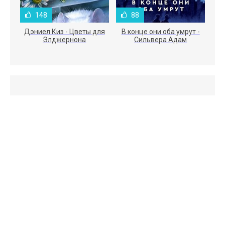
148
88
Дэниел Киз - Цветы для
В конце они оба умрут -
Элджернона
Сильвера Адам