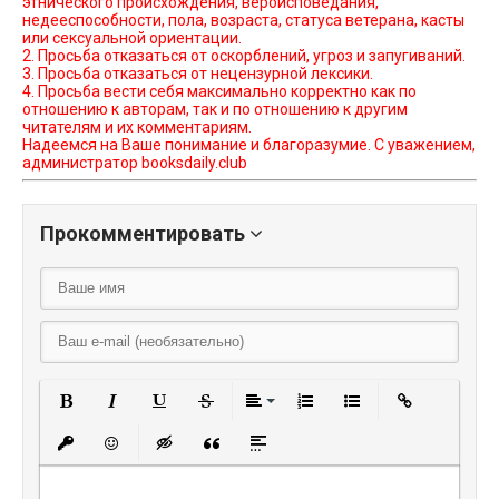
этнического происхождения, вероисповедания,
недееспособности, пола, возраста, статуса ветерана, касты
или сексуальной ориентации.
2. Просьба отказаться от оскорблений, угроз и запугиваний.
3. Просьба отказаться от нецензурной лексики.
4. Просьба вести себя максимально корректно как по
отношению к авторам, так и по отношению к другим
читателям и их комментариям.
Надеемся на Ваше понимание и благоразумие. С уважением,
администратор booksdaily.club
Прокомментировать
Полужирный
Курсив
Подчеркнутый
Зачеркнутый
Выравнивание
Нумерованный списо
Маркированный
Вставить
Вставить защищенную ссылку
Вставить смайлик
Вставка скрытого текста
Вставка цитаты
Вставка спойлера