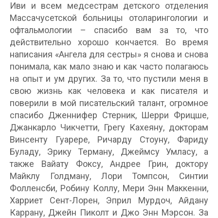
Иви и всем медсестрам детского отделения
Массачусетской больницы отоларингологии и
офтальмологии – спасибо вам за то, что
действительно хорошо кончается. Во время
написания «Ангела для сестры» я снова и снова
понимала, как мало знаю и как часто полагаюсь
на опыт и ум других. За то, что пустили меня в
свою жизнь как человека и как писателя и
поверили в мой писательский талант, огромное
спасибо Дженнифер Стерник, Шерри Фрицше,
Джанкарло Чикчетти, Грегу Кахеяну, докторам
Винсенту Гуарере, Ричарду Стоуну, Фариду
Буладу, Эрику Терману, Джеймсу Умласу, а
также Вайату Фоксу, Андрее Грин, доктору
Майклу Голдману, Лори Томпсон, Синтии
Фолленсби, Робину Коллу, Мери Энн Маккенни,
Харриет Сент-Лорен, Эприл Мурдоч, Айдану
Каррану, Джейн Пиколт и Джо Энн Мэрсон. За