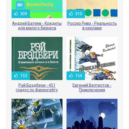
309
310
Андрей Батяев - Кредиты
Россер Ривз - Реальность
для малого бизнеса
в рекламе
153
154
Рэй Брэдбери - 451
Евгений Велтистов -
градус по Фаренгейту
Приключения
Электроника