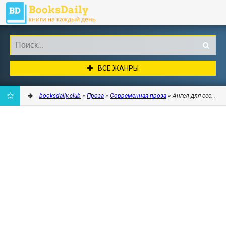
ВСЕ ЖАНРЫ
booksdaily.club
»
Проза
»
Современная проза
» Ангел для сестры 
ДОБАВИТЬ
В
ЗАКЛАДКИ