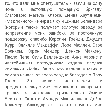
то, что дали мне огнетушитель и взяли на одну
ночь в настоящую пожарную бригаду,
благодарю Майкла Кларка, Дейва Хаутанеми,
«Медленного» Ричарда Лоу и Джима Беландера
(который также получает золотую звезду за
исправление моих ошибок). За постоянную
поддержку спасибо Керолин Грейди, Джудит
Курр, Камилле Макдаффи, Лоре Мюллен, Саре
Бренхем, Карен Мендер, Шеннон Маккену,
Паоло Пепе, Силь Балленджер, Анне Харрис и
настойчивым сотрудникам отдела продаж
компании «Atria». За то, что верила в меня с
самого начала, от всего сердца благодарю Лору
Гросс. За чуткие наставления и
предоставленную мне возможность расправить
крылья я искренне признательна Эмили
Бестлер. Скота и Аманду Маклиллан и Дейва
Кранмера благодарю за то, что помогли мне