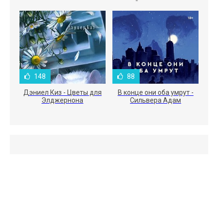
Электроника
148
88
Дэниел Киз - Цветы для
В конце они оба умрут -
Элджернона
Сильвера Адам