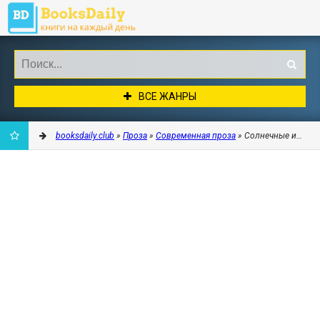
ВСЕ ЖАНРЫ
booksdaily.club
»
Проза
»
Современная проза
» Солнечные искры 
ДОБАВИТЬ
В
ЗАКЛАДКИ