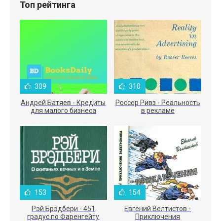
Топ рейтинга
309
310
Андрей Батяев - Кредиты
Россер Ривз - Реальность
для малого бизнеса
в рекламе
153
154
Рэй Брэдбери - 451
Евгений Велтистов -
градус по Фаренгейту
Приключения