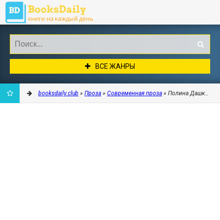
ВСЕ ЖАНРЫ
booksdaily.club
»
Проза
»
Современная проза
» Полина Дашкова - 
ДОБАВИТЬ
В
ЗАКЛАДКИ