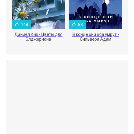
148
88
Дэниел Киз - Цветы для
В конце они оба умрут -
Элджернона
Сильвера Адам