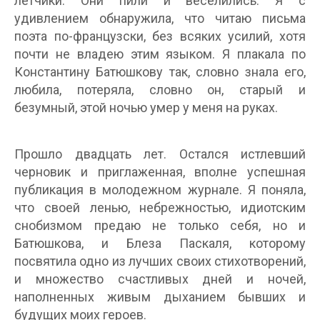
летчики. Они пили и веселились. Я с
удивлением обнаружила, что читаю письма
поэта по-французски, без всяких усилий, хотя
почти не владею этим языком. Я плакала по
Константину Батюшкову так, словно знала его,
любила, потеряла, словно он, старый и
безумный, этой ночью умер у меня на руках.
Прошло двадцать лет. Остался истлевший
черновик и приглаженная, вполне успешная
публикация в молодежном журнале. Я поняла,
что своей ленью, небрежностью, идиотским
снобизмом предаю не только себя, но и
Батюшкова, и Блеза Паскаля, которому
посвятила одно из лучших своих стихотворений,
и множество счастливых дней и ночей,
наполненных живым дыханием бывших и
будущих моих героев.