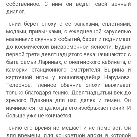
собственное. С ним он ведет свой вечный
диалог.
Гений берет эпоху с ее запахами, сплетнями,
модами, привычками, с ежедневной каруселью
маленьких скучных событий, берет и поднимает
до космической вневременной ясности. Будни
первой трети девятнадцатого века начинаются с
быта семьи Лариных, с онегинского кабинета, с
каморки станционного смотрителя Вырина и
карточной игры у конногвардейца Нарумова.
Телесное, тленное обаяние эпохи выживает
только благодаря гению. Девятнадцатый век до
зрелого Пушкина для нас далек и темен. Он
начинается тогда, когда его изображает гений. И
больше уже не кончается.
Гению его время не мешает и не помогает. Он
для времени, для конкретной эпохи, в которой