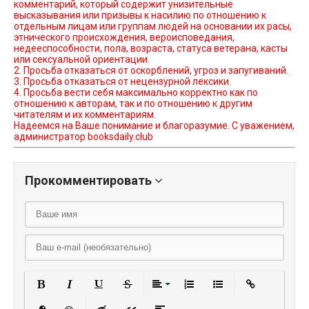
комментарий, который содержит унизительные
высказывания или призывы к насилию по отношению к
отдельным лицам или группам людей на основании их расы,
этнического происхождения, вероисповедания,
недееспособности, пола, возраста, статуса ветерана, касты
или сексуальной ориентации.
2. Просьба отказаться от оскорблений, угроз и запугиваний.
3. Просьба отказаться от нецензурной лексики.
4. Просьба вести себя максимально корректно как по
отношению к авторам, так и по отношению к другим
читателям и их комментариям.
Надеемся на Ваше понимание и благоразумие. С уважением,
администратор booksdaily.club
Прокомментировать
Полужирный
Курсив
Подчеркнутый
Зачеркнутый
Выравнивание
Нумерованный списо
Маркированный
Вставить