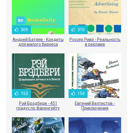
309
310
Андрей Батяев - Кредиты
Россер Ривз - Реальность
для малого бизнеса
в рекламе
153
154
Рэй Брэдбери - 451
Евгений Велтистов -
градус по Фаренгейту
Приключения
Электроника