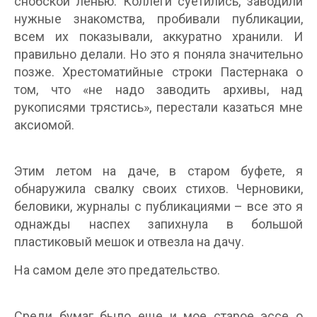
снобской ленью. Коллеги суетились, заводили
нужные знакомства, пробивали публикации,
всем их показывали, аккуратно хранили. И
правильно делали. Но это я поняла значительно
позже. Хрестоматийные строки Пастернака о
том, что «не надо заводить архивы, над
рукописями трястись», перестали казаться мне
аксиомой.
Этим летом на даче, в старом буфете, я
обнаружила свалку своих стихов. Черновики,
беловики, журналы с публикациями – все это я
однажды наспех запихнула в большой
пластиковый мешок и отвезла на дачу.
На самом деле это предательство.
Среди бумаг было еще и мое старое эссе о