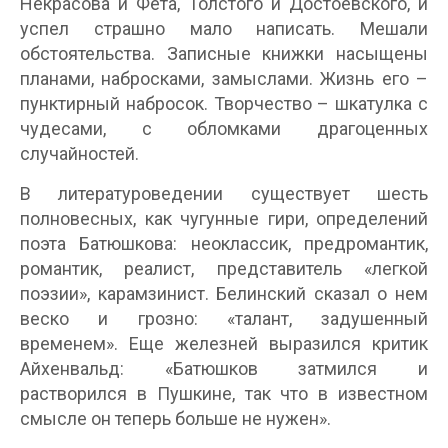
Некрасова и Фета, Толстого и Достоевского, и
успел страшно мало написать. Мешали
обстоятельства. Записные книжки насыщены
планами, набросками, замыслами. Жизнь его –
пунктирный набросок. Творчество – шкатулка с
чудесами, с обломками драгоценных
случайностей.
В литературоведении существует шесть
полновесных, как чугунные гири, определений
поэта Батюшкова: неоклассик, предромантик,
романтик, реалист, представитель «легкой
поэзии», карамзинист. Белинский сказал о нем
веско и грозно: «талант, задушенный
временем». Еще железней выразился критик
Айхенвальд: «Батюшков затмился и
растворился в Пушкине, так что в известном
смысле он теперь больше не нужен».