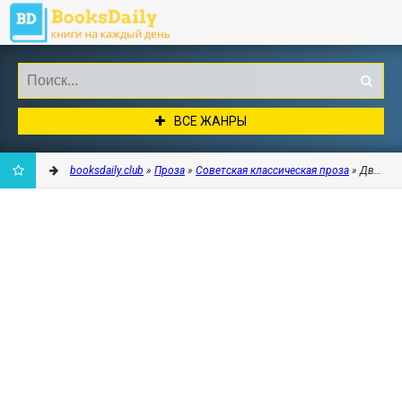
ВСЕ ЖАНРЫ
booksdaily.club
»
Проза
»
Советская классическая проза
» Два кап
ДОБАВИТЬ
В
ЗАКЛАДКИ