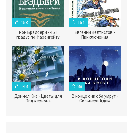
153
154
Рэй Брэдбери - 451
Евгений Велтистов -
градус по Фаренгейту
Приключения
Электроника
148
88
Дэниел Киз - Цветы для
В конце они оба умрут -
Элджернона
Сильвера Адам