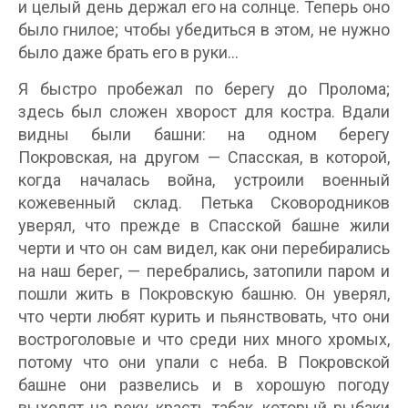
и целый день держал его на солнце. Теперь оно
было гнилое; чтобы убедиться в этом, не нужно
было даже брать его в руки…
Я быстро пробежал по берегу до Пролома;
здесь был сложен хворост для костра. Вдали
видны были башни: на одном берегу
Покровская, на другом — Спасская, в которой,
когда началась война, устроили военный
кожевенный склад. Петька Сковородников
уверял, что прежде в Спасской башне жили
черти и что он сам видел, как они перебирались
на наш берег, — перебрались, затопили паром и
пошли жить в Покровскую башню. Он уверял,
что черти любят курить и пьянствовать, что они
востроголовые и что среди них много хромых,
потому что они упали с неба. В Покровской
башне они развелись и в хорошую погоду
выходят на реку красть табак, который рыбаки