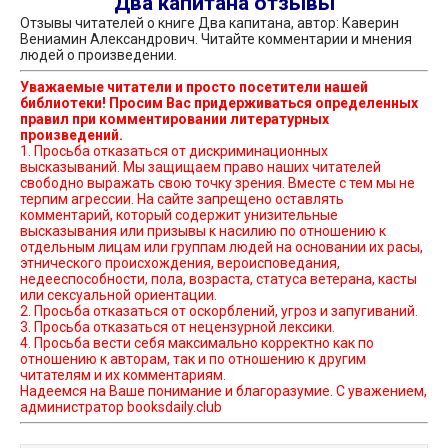
Два капитана отзывы
Отзывы читателей о книге Два капитана, автор: Каверин
Вениамин Александрович. Читайте комментарии и мнения
людей о произведении.
Уважаемые читатели и просто посетители нашей
библиотеки! Просим Вас придерживаться определенных
правил при комментировании литературных
произведений.
1. Просьба отказаться от дискриминационных
высказываний. Мы защищаем право наших читателей
свободно выражать свою точку зрения. Вместе с тем мы не
терпим агрессии. На сайте запрещено оставлять
комментарий, который содержит унизительные
высказывания или призывы к насилию по отношению к
отдельным лицам или группам людей на основании их расы,
этнического происхождения, вероисповедания,
недееспособности, пола, возраста, статуса ветерана, касты
или сексуальной ориентации.
2. Просьба отказаться от оскорблений, угроз и запугиваний.
3. Просьба отказаться от нецензурной лексики.
4. Просьба вести себя максимально корректно как по
отношению к авторам, так и по отношению к другим
читателям и их комментариям.
Надеемся на Ваше понимание и благоразумие. С уважением,
администратор booksdaily.club