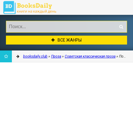
ВСЕ ЖАНРЫ
booksdaily.club
»
Проза
»
Советская классическая проза
» Повести
ДОБАВИТЬ
В
ЗАКЛАДКИ