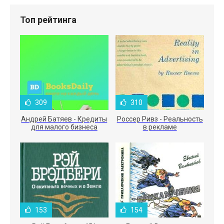
Топ рейтинга
309
310
Андрей Батяев - Кредиты
Россер Ривз - Реальность
для малого бизнеса
в рекламе
153
154