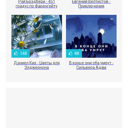
Рэй Брэдбери - 451
Евгений Велтистов -
градус по Фаренгейту
Приключения
Электроника
148
88
Дэниел Киз - Цветы для
В конце они оба умрут -
Элджернона
Сильвера Адам