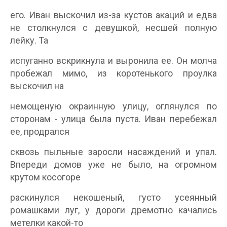
его. Иван выскочил из-за кустов акаций и едва
не столкнулся с девушкой, несшей полную
лейку. Та
испуганно вскрикнула и выронила ее. Он молча
пробежал мимо, из коротенького проулка
выскочил на
немощеную окраинную улицу, оглянулся по
сторонам - улица была пуста. Иван перебежал
ее, продрался
сквозь пыльные заросли насаждений и упал.
Впереди домов уже не было, на огромном
крутом косогоре
раскинулся некошеный, густо усеянный
ромашками луг, у дороги дремотно качались
метелки какой-то