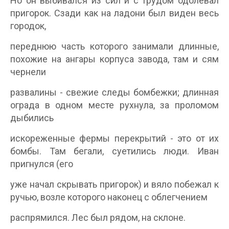
Но он выбивался из сил и с трудом одолевал
пригорок. Сзади как на ладони был виден весь
городок,
переднюю часть которого занимали длинные,
похожие на ангары корпуса завода, там и сям
чернели
развалины - свежие следы бомбежки; длинная
ограда в одном месте рухнула, за проломом
дыбились
искореженные фермы перекрытий - это от их
бомбы. Там бегали, суетились люди. Иван
пригнулся (его
уже начал скрывать пригорок) и вяло побежал к
ручью, возле которого наконец с облегчением
распрямился. Лес был рядом, на склоне.