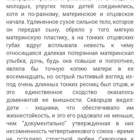
молодых, упругих телах детей соединялись,
хотя и по-разному, материнское и отцовское
начала. Удлиненное сухое сильное тело, которое
он передал сыну, обрело у того мягкую
материнскую пластику, а на тонких отцовских
губах вдруг всплывала невесть к чему
относящаяся далекая потерянная материнскал
улыбка; дочь, будь она повыше и поплотнее,
являла бы точную копию матери в ее
восемнадцать, но острый пытливый взгляд из-
под очень длинных тонких ресниц был отцов, и
это единственное сходство оказалось
доминантой ее внешности. Скворцов видел:
дети - хищники, что обеспечивало им
жизнестойкость, и это его радовало не меньше,
чем "документально" утвержденная в них
несомненность четвертьвекового союза - время
не остудило страстной любви Скворцова к