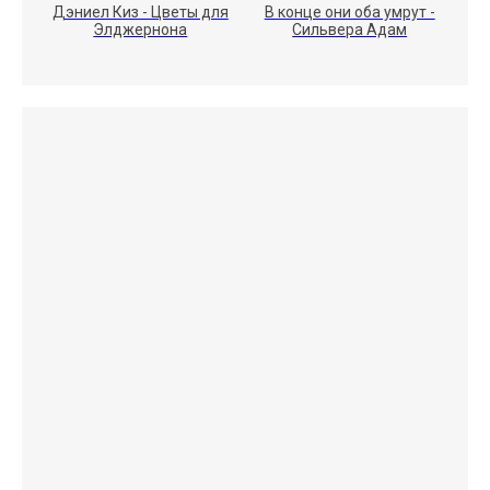
Дэниел Киз - Цветы для
В конце они оба умрут -
Элджернона
Сильвера Адам