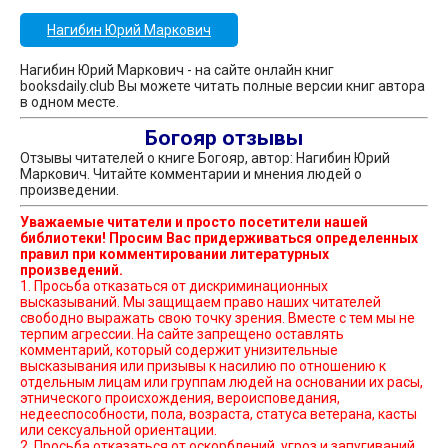
Нагибин Юрий Маркович
Нагибин Юрий Маркович - на сайте онлайн книг
booksdaily.club Вы можете читать полные версии книг автора
в одном месте.
Богояр отзывы
Отзывы читателей о книге Богояр, автор: Нагибин Юрий
Маркович. Читайте комментарии и мнения людей о
произведении.
Уважаемые читатели и просто посетители нашей
библиотеки! Просим Вас придерживаться определенных
правил при комментировании литературных
произведений.
1. Просьба отказаться от дискриминационных
высказываний. Мы защищаем право наших читателей
свободно выражать свою точку зрения. Вместе с тем мы не
терпим агрессии. На сайте запрещено оставлять
комментарий, который содержит унизительные
высказывания или призывы к насилию по отношению к
отдельным лицам или группам людей на основании их расы,
этнического происхождения, вероисповедания,
недееспособности, пола, возраста, статуса ветерана, касты
или сексуальной ориентации.
2. Просьба отказаться от оскорблений, угроз и запугиваний.