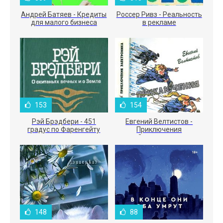
Андрей Батяев - Кредиты
Россер Ривз - Реальность
для малого бизнеса
в рекламе
153
154
Рэй Брэдбери - 451
Евгений Велтистов -
градус по Фаренгейту
Приключения
Электроника
148
88