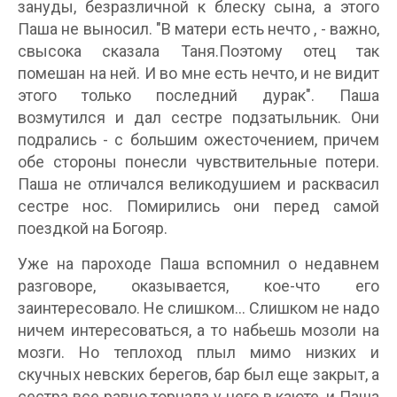
зануды, безразличной к блеску сына, а этого
Паша не выносил. "В матери есть нечто , - важно,
свысока сказала Таня.Поэтому отец так
помешан на ней. И во мне есть нечто, и не видит
этого только последний дурак". Паша
возмутился и дал сестре подзатыльник. Они
подрались - с большим ожесточением, причем
обе стороны понесли чувствительные потери.
Паша не отличался великодушием и расквасил
сестре нос. Помирились они перед самой
поездкой на Богояр.
Уже на пароходе Паша вспомнил о недавнем
разговоре, оказывается, кое-что его
заинтересовало. Не слишком... Слишком не надо
ничем интересоваться, а то набьешь мозоли на
мозги. Но теплоход плыл мимо низких и
скучных невских берегов, бар был еще закрыт, а
сестра все равно торчала у него в каюте, и Паша