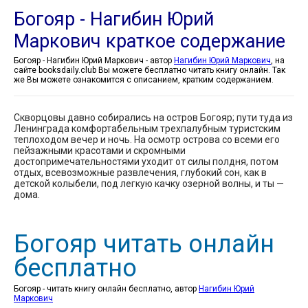
Богояр - Нагибин Юрий
Маркович краткое содержание
Богояр - Нагибин Юрий Маркович - автор
Нагибин Юрий Маркович
, на
сайте booksdaily.club Вы можете бесплатно читать книгу онлайн. Так
же Вы можете ознакомится с описанием, кратким содержанием.
Скворцовы давно собирались на остров Богояр; пути туда из
Ленинграда комфортабельным трехпалубным туристским
теплоходом вечер и ночь. На осмотр острова со всеми его
пейзажными красотами и скромными
достопримечательностями уходит от силы полдня, потом
отдых, всевозможные развлечения, глубокий сон, как в
детской колыбели, под легкую качку озерной волны, и ты —
дома.
Богояр читать онлайн
бесплатно
Богояр - читать книгу онлайн бесплатно, автор
Нагибин Юрий
Маркович