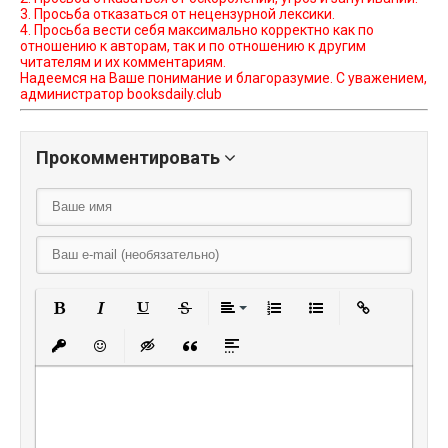
3. Просьба отказаться от нецензурной лексики.
4. Просьба вести себя максимально корректно как по
отношению к авторам, так и по отношению к другим
читателям и их комментариям.
Надеемся на Ваше понимание и благоразумие. С уважением,
администратор booksdaily.club
Прокомментировать
Полужирный
Курсив
Подчеркнутый
Зачеркнутый
Выравнивание
Нумерованный списо
Маркированный
Вставить
Вставить защищенную ссылку
Вставить смайлик
Вставка скрытого текста
Вставка цитаты
Вставка спойлера