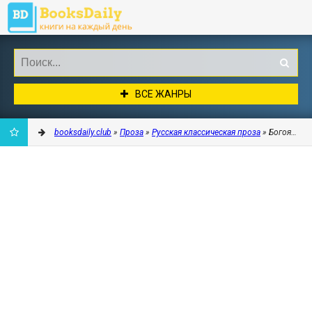
ВСЕ ЖАНРЫ
booksdaily.club
»
Проза
»
Русская классическая проза
» Богояр - 
ДОБАВИТЬ
В
ЗАКЛАДКИ