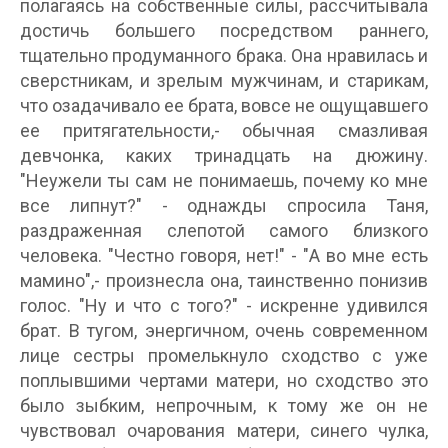
полагаясь на собственные силы, рассчитывала
достичь большего посредством раннего,
тщательно продуманного брака. Она нравилась и
сверстникам, и зрелым мужчинам, и старикам,
что озадачивало ее брата, вовсе не ощущавшего
ее притягательности,- обычная смазливая
девчонка, каких тринадцать на дюжину.
"Неужели ты сам не понимаешь, почему ко мне
все липнут?" - однажды спросила Таня,
раздраженная слепотой самого близкого
человека. "Честно говоря, нет!" - "А во мне есть
мамино",- произнесла она, таинственно понизив
голос. "Ну и что с того?" - искренне удивился
брат. В тугом, энергичном, очень современном
лице сестры промелькнуло сходство с уже
поплывшими чертами матери, но сходство это
было зыбким, непрочным, к тому же он не
чувствовал очарования матери, синего чулка,