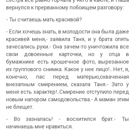
вернулся к прерванному побоищем разговору:
- Ты считаешь мать красивой?
- Если хочешь знать, в молодости она была даже
красивей меня,- заявила Таня, и у брата опять
зачесались руки.- Она зачем-то уничтожила все
свои довоенные карточки, но у отца в
бумажнике есть крошечное фото, вырезанное
из группового снимка. Какое у нее лицо!.. Нет, я,
конечно, пас перед матерью,охваченная
внезапным смирением, сказала Таня.- Зато у
меня есть характер!..Смирение отступило перед
новым напором самодовольства.- А маман этим
не блещет.
- Во зазналась! - восхитился брат.- Ты
начинаешь мне нравиться.