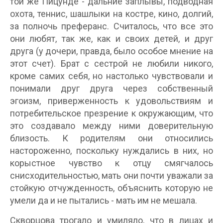
той же Пицунде - дальние заплывы, подводная
охота, теннис, шашлыки на костре, кино, долгий,
за полночь преферанс. Считалось, что все это
они любят, так же, как и своих детей, и друг
друга (у дочери, правда, было особое мнение на
этот счет). Брат с сестрой не любили никого,
кроме самих себя, но настолько чувствовали и
понимали друг друга через собственный
эгоизм, приверженность к удовольствиям и
потребительское презрение к окружающим, что
это создавало между ними доверительную
близость. К родителям они относились
настороженно, поскольку нуждались в них, но
корыстное чувство к отцу смягчалось
снисходительностью, мать они почти уважали за
стойкую отчужденность, объяснить которую не
умели да и не пытались - мать им не мешала.
Скворцова трогало и умиляло, что в лицах и