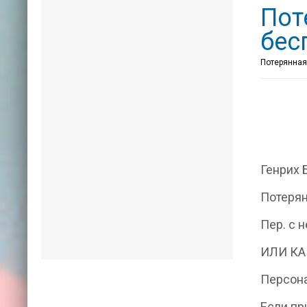
Пот
бес
Потерянная
Генрих 
Потерян
Пер. с н
ИЛИ КА
Персона
Если пр