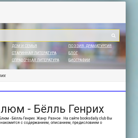
ДОМ И СЕМЬЯ
ПОЭЗИЯ, ДРАМАТУРГИЯ
СТАРИННАЯ ЛИТЕРАТУРА
БЛОГ
СПРАВОЧНАЯ ЛИТЕРАТУРА
БИОГРАФИИ
рих
люм - Бёлль Генрих
м - Бёлль Генрих. Жанр: Разное . На сайте booksdaily.club Вы
ознакомится с содержанием, описанием, предисловием о