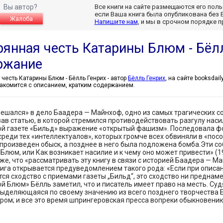
Вы автор?
Все книги на сайте размещаются его пол
если Ваша книга была опубликована без 
Жалоба
Напишите нам
, и мы в срочном порядке 
рянная честь Катарины Блюм - Бёл
ржание
Потерянная честь Катарины Блюм - Бёлль Генрих - автор
Бёлль Генрих
, на сайте booksdai
акомится с описанием, кратким содержанием.
ешался» в дело Баадера — Майнхоф, одно из самых трагических с
ав статью, в которой стремился противодействовать разгулу наси
й газете «Бильд» выражение «открытый фашизм». Последовала фо
среди тех «интеллектуалов», которых громче всех обвиняли в «посо
произведен обыск, а позднее в него была подложена бомба.Эти со
Блюм, или Как возникает насилие и к чему оно может привести» (19
же, что «рассматривать эту книгу в связи с историей Баадера — М
ига открывается предуведомлением такого рода: «Если при опис
ся сходство с приемами газеты „Бильд“, это сходство ни преднамер
й Блюм» Бёлль заметил, что и писатель имеет право на месть. Суд
выделяющаяся по своему значению из всего позднего творчества Б
ром; и все это время шпрингеровская пресса вопреки обыкновению