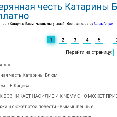
ерянная честь Катарины 
платно
 честь Катарины Блюм - читать книгу онлайн бесплатно, автор
Бёлль Генрих
1
2
3
4
5
...
Перейти на страницу:
Белль
ная честь Катарины Блюм
ем. - Е.Кацева.
К ВОЗНИКАЕТ НАСИЛИЕ И К ЧЕМУ ОНО МОЖЕТ ПРИ
жи и сюжет этой повести - вымышленные.
и описании определенных журналистских