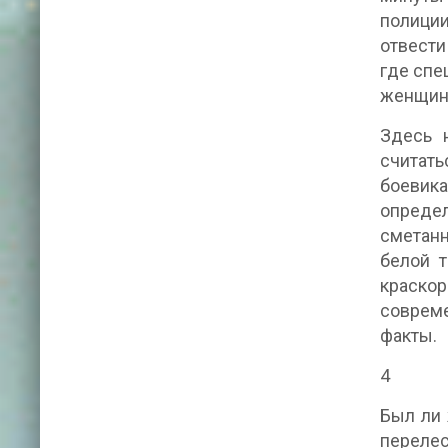
полиции
отвести
где спе
женщин
Здесь 
считат
боевик
определ
сметанн
белой т
краско
совреме
факты.
4
Был ли 
перелес