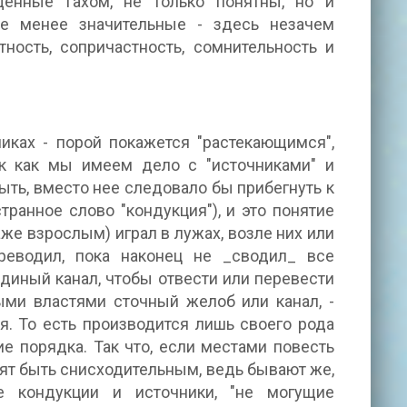
щенные Гахом, не только понятны, но и
ие менее значительные - здесь незачем
тность, сопричастность, сомнительность и
никах - порой покажется "растекающимся",
ак как мы имеем дело с "источниками" и
быть, вместо нее следовало бы прибегнуть к
ранное слово "кондукция"), и это понятие
же взрослым) играл в лужах, возле них или
ереводил, пока наконец не _сводил_ все
иный канал, чтобы отвести или перевести
ыми властями сточный желоб или канал, -
я. То есть производится лишь своего рода
е порядка. Так что, если местами повесть
росят быть снисходительным, ведь бывают же,
ые кондукции и источники, "не могущие