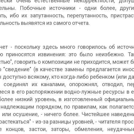
чески очень естественные некорректности, допу
тельны. Побочные источники - одни более, друг
ть, ибо их запутанность, перепутанность, пристрас
льность выявятся из самого отчета.
чет - поскольку здесь много говорилось об источ
лю приносятся извинения: это было неизбежно. Т
стью", говорить о композиции не приходится, может 
 "сведение" (в качестве замены предлагается иност
 доступно всякому, кто когда-либо ребенком (или да
, соединял их каналами, опорожнял, отводил, п
ся в его распоряжении водно-лужные ресурсы в ед
более низкий уровень, в изготовленный официальн
надлежащим порядком, по правилам, как полагаетс
 или осушение, - ничего более. Чистейшее наведени
"растекаться" - из-за разницы уровней, - читателя п
е концов, застои, заторы, обмеления, неудачн