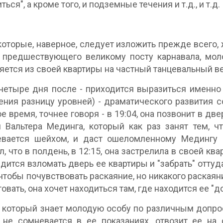
ься", а кроме того, и подземные течения и т.д., и т.д.
которые, наверное, следует изложить прежде всего, же
 предшествующего великому посту карнавала, мол
яется из своей квартиры на частный танцевальный в
четыре дня после - приходится выразиться именно
ения разницу уровней) - драматического развития с
е время, точнее говоря - в 19:04, она позвонит в д
 Вальтера Мединга, который как раз занят тем, ч
евается шейхом, и даст ошеломленному Медингу 
л, что в полдень, в 12:15, она застрелила в своей кв
дится взломать дверь ее квартиры и "забрать" оттуда
 чтобы почувствовать раскаяние, но никакого раскаян
товать, она хочет находиться там, где находится ее "
 который знает молодую особу по различным допрос
 не сомневается в ее показаниях, отвозит ее на