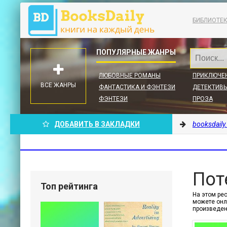
БИБЛИОТЕ
ЛЮБОВНЫЕ РОМАНЫ
ПРИКЛЮЧЕ
ВСЕ ЖАНРЫ
ФАНТАСТИКА И ФЭНТЕЗИ
ДЕТЕКТИВЫ
ФЭНТЕЗИ
ПРОЗА
ДОБАВИТЬ В ЗАКЛАДКИ
booksdaily
Пот
Топ рейтинга
На этом рес
можете онл
произведе