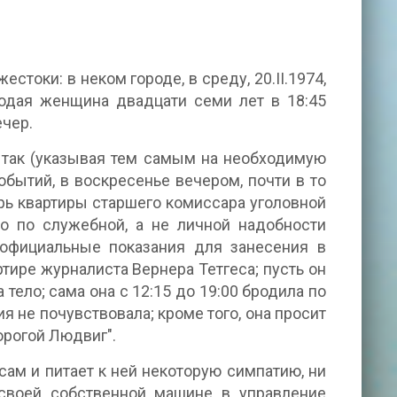
стоки: в неком городе, в среду, 20.II.1974,
одая женщина двадцати семи лет в 18:45
ечер.
 так (указывая тем самым на необходимую
обытий, в воскресенье вечером, почти в то
верь квартиры старшего комиссара уголовной
то по служебной, а не личной надобности
официальные показания для занесения в
артире журналиста Вернера Тетгеса; пусть он
 тело; сама она с 12:15 до 19:00 бродила по
ия не почувствовала; кроме того, она просит
дорогой Людвиг".
ам и питает к ней некоторую симпатию, ни
 своей собственной машине в управление