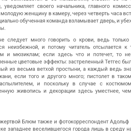
, уведомляет своего начальника, главного комис
 молодую женщину в камеру, через четверть часа вст
циально обученная команда взламывает дверь, и убе
ы.
не следует много говорить о крови, ведь тольк
ься неизбежной, и потому читатель отсылается к
ам и мюзиклам; если здесь что и потечет, то не
енные цветовые эффекты: застреленный Тетгес был
ый из весьма ветхой простыни, а каждый ведь зна
кани, если того и другого много; пистолет в так
распылителем, и поскольку в случае с костюмо
нную живопись и декорации здесь уместнее, чем 
жертвой Блюм также и фотокорреспондент Адольф 
ке западнее веселившегося города лишь в среду на