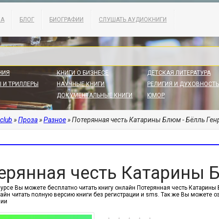
КА
БЛОГ
БИОГРАФИИ
СЛУШАТЬ АУДИОКНИГИ
НИЯ
КНИГИ О БИЗНЕСЕ
ДЕТСКАЯ ЛИТЕРАТУРА
 И ТРИЛЛЕРЫ
НАУЧНЫЕ КНИГИ
РЕЛИГИЯ И ДУХОВНОСТЬ
ДОКУМЕНТАЛЬНЫЕ КНИГИ
ЮМОР
.club
»
Проза
»
Разное
» Потерянная честь Катарины Блюм - Бёлль Ген
ерянная честь Катарины Б
урсе Вы можете бесплатно читать книгу онлайн Потерянная честь Катарины Блю
айн читать полную версию книги без регистрации и sms. Так же Вы можете 
нии