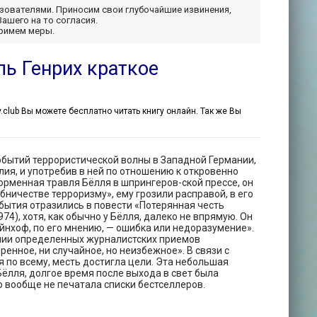
ьзователями. Приносим свои глубочайшие извинения,
Вашего на то согласия.
примем меры.
ль Генрих краткое
ly.club Вы можете бесплатно читать книгу онлайн. Так же Вы
обытий террористической волны в Западной Германии,
лия, и употребив в ней по отношению к откровенно
рменная травля Бёлля в шпрингеров-ской прессе, он
бничестве терроризму», ему грозили расправой, в его
бытия отразились в повести «Потерянная честь
74), хотя, как обычно у Бёлля, далеко не впрямую. Он
айнхоф, по его мнению, — ошибка или недоразумение».
ании определенных журналистских приемов
енное, ни случайное, но неизбежное». В связи с
я по всему, месть достигла цели. Эта небольшая
ёлля, долгое время после выхода в свет была
 вообще не печатала списки бестселлеров.