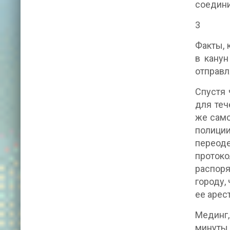
соединит
3
Факты, 
в канун
отправл
Спустя 
для теч
же само
полиции
переод
протоко
распоря
городу,
ее арес
Мединг,
минуты