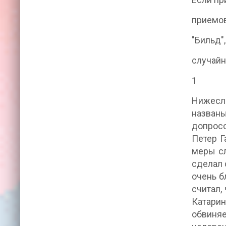
приемов
"Бильд"
случайн
1
Нижесле
названы
допросо
Петер Г
меры сл
сделал 
очень б
считал,
Катари
обвиня