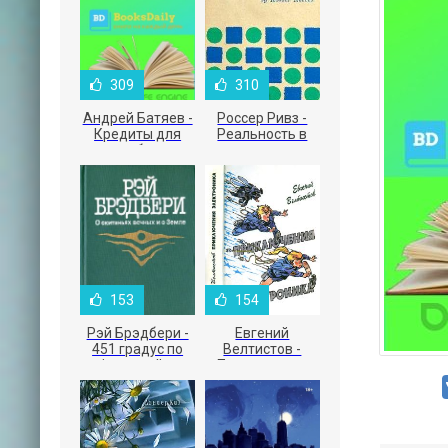
309
310
Андрей Батяев -
Россер Ривз -
Кредиты для
Реальность в
малого бизнеса
рекламе
153
154
Рэй Брэдбери -
Евгений
451 градус по
Велтистов -
Фаренгейту
Приключения
Электроника