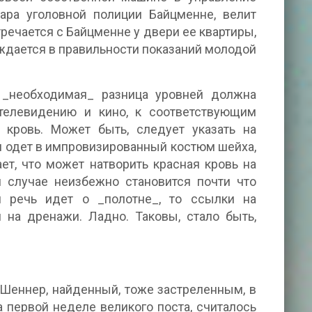
сара уголовной полиции Байцменне, велит
речается с Байцменне у двери ее квартиры,
ждается в правильности показаний молодой
о _необходимая_ разница уровней должна
 телевидению и кино, к соответствующим
 кровь. Может быть, следует указать на
 одет в импровизированный костюм шейха,
ет, что может натворить красная кровь на
ом случае неизбежно становится почти что
м речь идет о _полотне_, то ссылки на
на дренажи. Ладно. Таковы, стало быть,
Шеннер, найденный, тоже застреленным, в
 первой неделе великого поста, считалось