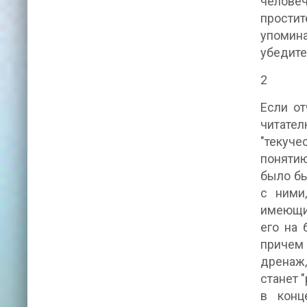
челове
прости
упомина
убедите
2
Если от
читате
"текуче
понятию
было бы
с ними
имеющие
его на 
причем 
дренаж,
станет 
в конц