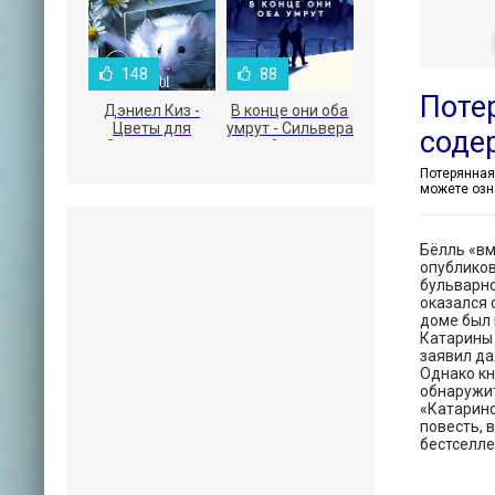
148
88
Поте
Дэниел Киз -
В конце они оба
Цветы для
умрут - Сильвера
соде
Элджернона
Адам
можете озн
Бёлль «вм
опубликов
бульварно
оказался 
доме был 
Катарины 
заявил да
Однако кн
обнаружит
«Катарино
повесть, 
бестселле