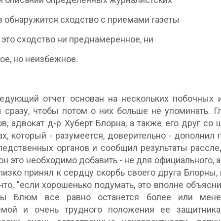
 обнаружится сходство с приемами газеты
, это сходство ни преднамеренное, ни
ое, но неизбежное.
дующий отчет основан на нескольких побочных и 
 сразу, чтобы потом о них больше не упоминать. 
в, адвокат д-р Хуберт Блорна, а также его друг со
ах, который - разумеется, доверительно - дополнил
едственных органов и сообщил результаты расслед
он это необходимо добавить - не для официального, а
лизко принял к сердцу скорбь своего друга Блорны, 
 что, "если хорошенько подумать, это вполне объясн
ны Блюм все равно останется более или мене
емой и очень трудного положения ее защитника,