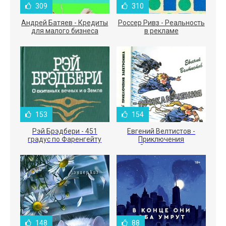
309
310
Андрей Батяев - Кредиты
Россер Ривз - Реальность
для малого бизнеса
в рекламе
153
154
Рэй Брэдбери - 451
Евгений Велтистов -
градус по Фаренгейту
Приключения
Электроника
148
88