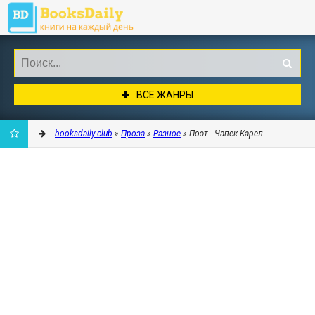
ВСЕ ЖАНРЫ
booksdaily.club
»
Проза
»
Разное
» Поэт - Чапек Карел
ДОБАВИТЬ
В
ЗАКЛАДКИ