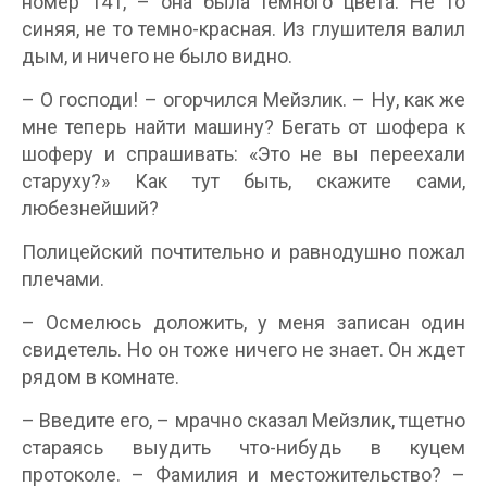
номер 141, – она была темного цвета. Не то
синяя, не то темно-красная. Из глушителя валил
дым, и ничего не было видно.
– О господи! – огорчился Мейзлик. – Ну, как же
мне теперь найти машину? Бегать от шофера к
шоферу и спрашивать: «Это не вы переехали
старуху?» Как тут быть, скажите сами,
любезнейший?
Полицейский почтительно и равнодушно пожал
плечами.
– Осмелюсь доложить, у меня записан один
свидетель. Но он тоже ничего не знает. Он ждет
рядом в комнате.
– Введите его, – мрачно сказал Мейзлик, тщетно
стараясь выудить что-нибудь в куцем
протоколе. – Фамилия и местожительство? –