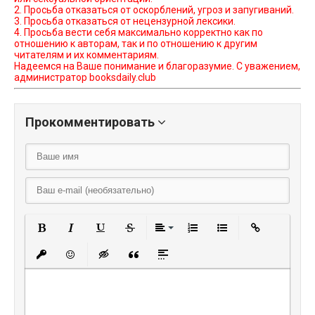
2. Просьба отказаться от оскорблений, угроз и запугиваний.
3. Просьба отказаться от нецензурной лексики.
4. Просьба вести себя максимально корректно как по
отношению к авторам, так и по отношению к другим
читателям и их комментариям.
Надеемся на Ваше понимание и благоразумие. С уважением,
администратор booksdaily.club
Прокомментировать
Полужирный
Курсив
Подчеркнутый
Зачеркнутый
Выравнивание
Нумерованный списо
Маркированный
Вставить
Вставить защищенную ссылку
Вставить смайлик
Вставка скрытого текста
Вставка цитаты
Вставка спойлера