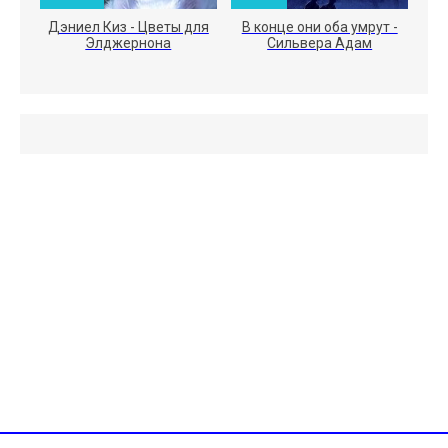
Дэниел Киз - Цветы для
В конце они оба умрут -
Элджернона
Сильвера Адам