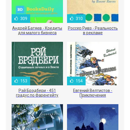
309
310
Андрей Батяев - Кредиты
Россер Ривз - Реальность
для малого бизнеса
в рекламе
153
154
Рэй Брэдбери - 451
Евгений Велтистов -
градус по Фаренгейту
Приключения
Электроника