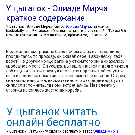
У цыганок - Элиаде Мирча
краткое содержание
У цыганок - Элиаде Мирча - автор
Элиаде Мирча
, на сайте
booksdaily.club Вы можете бесплатно читать книгу онлайн. Так же Вы
можете ознакомится с описанием, кратким содержанием.
В раскаленном трамвае было нечем дышать. Торопливо
продвигаясь по проходу, он сказал себе. 'Гаврилеску, тебе
везет!' - в другом конце вагона у открытого окна оказалось
свободное место. Он уселся, вытащил платок и долго утирал
лоб и щеки. Потом засунул платок за воротник, обернул им
шею и принялся обмахиваться соломенной шляпой. Старик,
сидевший напротив, внимательно его разглядывал, будто
силился вспомнить, где они встречались. На коленях у
старика покоилась жестяная коробка.
У цыганок читать
онлайн бесплатно
У цыганок - читать книгу онлайн бесплатно, автор
Элиаде Мирча