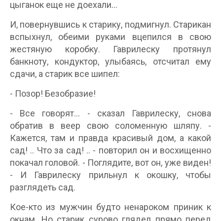
цыганок еще не доехали...
И, повернувшись к старику, подмигнул. Старикан
вспыхнул, обеими руками вцепился в свою
жестяную коробку. Гаврилеску протянул
банкноту, кондуктор, улыбаясь, отсчитал ему
сдачи, а старик все шипел:
- Позор! Безобразие!
- Все говорят... - сказал Гаврилеску, снова
обратив в веер свою соломенную шляпу. -
Кажется, там и правда красивый дом, а какой
сад! .. Что за сад! .. - повторил он и восхищенно
покачал головой. - Поглядите, вот он, уже виден!
- И Гаврилеску прильнул к окошку, чтобы
разглядеть сад.
Кое-кто из мужчин будто ненароком приник к
окнам. Но старик сурово глядел прямо перед