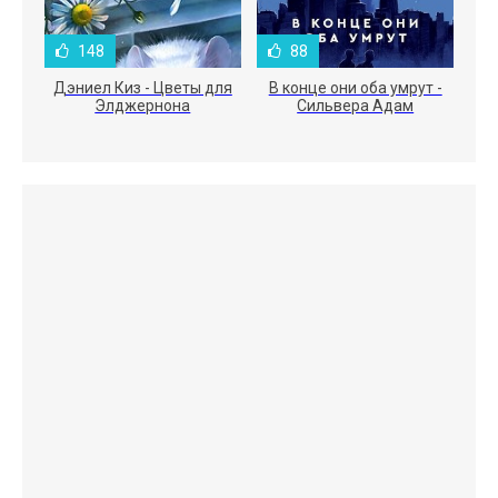
148
88
Дэниел Киз - Цветы для
В конце они оба умрут -
Элджернона
Сильвера Адам