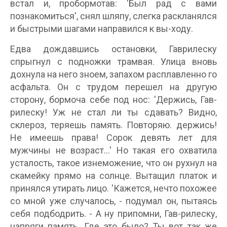
встал и, пробормотав: 'Был рад с вами
познакомиться', снял шляпу, слегка раскланялся
и быстрыми шагами направился к вы-ходу.
Едва дождавшись остановки, Гаврилеску
спрыгнул с подножки трамвая. Улица вновь
дохнула на него зноем, запахом расплавленно го
асфальта. Он с трудом перешел на другую
сторону, бормоча себе под нос: 'Держись, Гав-
рилеску! Уж не стал ли ты сдавать? Видно,
склероз, теряешь память. Повторяю. держись!
Не имеешь права! Сорок девять лет для
мужчины не возраст...' Но такая его охватила
усталость, такое изнеможение, что он рухнул на
скамейку прямо на солнце. Вытащил платок и
принялся утирать лицо. 'Кажется, нечто похожее
со мной уже случалось, - подумал он, пытаясь
себя подбодрить. - А ну припомни, Гав-рилеску,
напряги память. Где это было? Ты вот так же