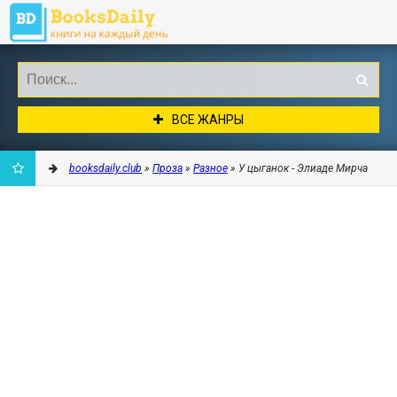
ВСЕ ЖАНРЫ
booksdaily.club
»
Проза
»
Разное
» У цыганок - Элиаде Мирча
ДОБАВИТЬ
В
ЗАКЛАДКИ