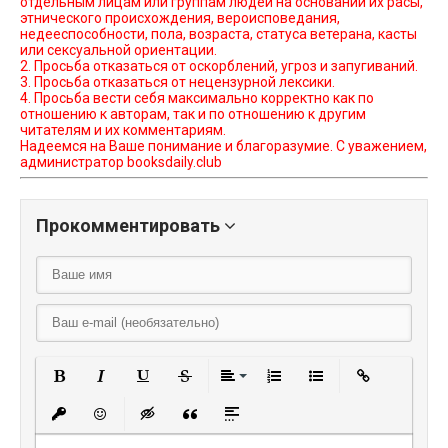
отдельным лицам или группам людей на основании их расы,
этнического происхождения, вероисповедания,
недееспособности, пола, возраста, статуса ветерана, касты
или сексуальной ориентации.
2. Просьба отказаться от оскорблений, угроз и запугиваний.
3. Просьба отказаться от нецензурной лексики.
4. Просьба вести себя максимально корректно как по
отношению к авторам, так и по отношению к другим
читателям и их комментариям.
Надеемся на Ваше понимание и благоразумие. С уважением,
администратор booksdaily.club
Прокомментировать
Полужирный
Курсив
Подчеркнутый
Зачеркнутый
Выравнивание
Нумерованный списо
Маркированный
Вставить
Вставить защищенную ссылку
Вставить смайлик
Вставка скрытого текста
Вставка цитаты
Вставка спойлера