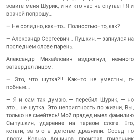
зовите меня Шурик, и ни кто нас не спутает! Я и
врачей попрошу…
— Не солидно, как–то… Полностью–то, как?
— Александр Сергеевич… Пушкин, — запнулся на
последнем слове парень.
Александр Михайлович вздрогнул, немного
затвердел лицом:
— Это, что шутка?!! Как–то не уместны, п-
побные…
— Я и сам так думаю, — перебил Шурик, — но
это… не шутка. Это неприятность по жизни, Вы,
только не смейтесь! Мой прадед имел фамилию
Сыпушкин, ударение на первом слоге. Его,
кстати, за это в детстве дразнили. Сосед по
двору, Колька Аршинов, проиграл гривенник