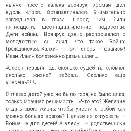
нынче просто калека–военрук, хромая шел
вдоль строя. Останавливался. Внимательно
заглядывал в глаза. Перед ним были
пятнадцати, шестнадцатилетние подростки.
Дети войны… Военрук давно распрощался с
молодостью, он знал, что такое Война:
Гражданская, Халхин — Гол, теперь — фашизм!
Иван Ильич болезненно размышлял…
«Сорок первый год, сколько судеб ты сломал,
сколько жизней забрал… Сколько еще
унесешь?!!!»
В глазах детей уже не было горя, не было слез,
только мрачная решимость… «Что это? Желание
отдать свою жизнь, чтобы унести с собой как
можно больше врагов? Нельзя их отпускать —
Война не для детей! А здесь… — родственники
эвакуировались, жилье разбомбили, с едой