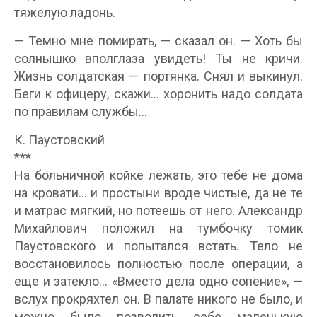
тяжелую ладонь.
— Темно мне помирать, — сказал он. — Хоть бы
солнышко вполглаза увидеть! Ты не кричи.
Жизнь солдатская — портянка. Снял и выкинул.
Беги к офицеру, скажи… хоронить надо солдата
по правилам службы…
К. Паустовский
***
На больничной койке лежать, это тебе не дома
на кровати… и простыни вроде чистые, да не те
и матрас мягкий, но потеешь от него. Александр
Михайлович положил на тумбочку томик
Паустовского и попытался встать. Тело не
восстановилось полностью после операции, а
еще и затекло… «Вместо дела одно сопение», —
вслух прокряхтел он. В палате никого не было, и
можно было позволить себе маленькую