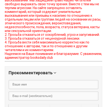
высказываний. Мы защищаем право наших читателей
свободно выражать свою точку зрения. Вместе с тем мы не
терпим агрессии. На сайте запрещено оставлять
комментарий, который содержит унизительные
высказывания или призывы к насилию по отношению к
отдельным лицам или группам людей на основании их расы,
этнического происхождения, вероисповедания,
недееспособности, пола, возраста, статуса ветерана, касты
или сексуальной ориентации.
2. Просьба отказаться от оскорблений, угроз и запугиваний.
3. Просьба отказаться от нецензурной лексики.
4. Просьба вести себя максимально корректно как по
отношению к авторам, так и по отношению к другим
читателям и их комментариям.
Надеемся на Ваше понимание и благоразумие. С уважением,
администратор booksdaily.club
Прокомментировать