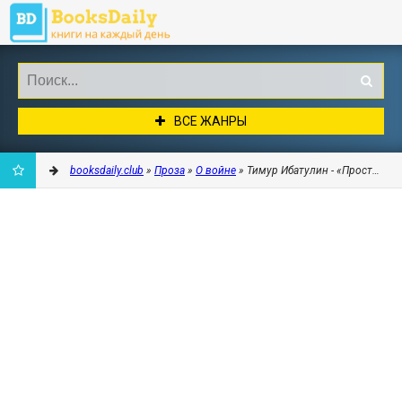
ВСЕ ЖАНРЫ
booksdaily.club
»
Проза
»
О войне
» Тимур Ибатулин - «Простая» ч
ДОБАВИТЬ
В
ЗАКЛАДКИ