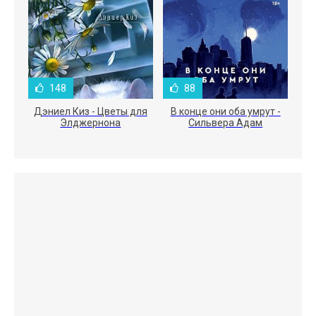
148
88
Дэниел Киз - Цветы для
В конце они оба умрут -
Элджернона
Сильвера Адам