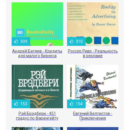
309
310
Андрей Батяев - Кредиты
Россер Ривз - Реальность
для малого бизнеса
в рекламе
153
154
Рэй Брэдбери - 451
Евгений Велтистов -
градус по Фаренгейту
Приключения
Электроника