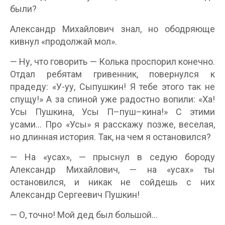
были?
Александр Михайлович знал, но ободряюще
кивнул «продолжай мол».
— Ну, что говорить — Колька проспорил конечно.
Отдал ребятам гривенник, повернулся к
прадеду: «У-уу, Сыпушкин! Я тебе этого так не
спущу!» А за спиной уже радостно вопили: «Ха!
Усы Пушкина, Усы П–пуш–кина!» С этими
усами… Про «Усы» я расскажу позже, веселая,
но длинная история. Так, на чем я остановился?
— На «усах», — прыснул в седую бороду
Александр Михайлович, — на «усах» ты
остановился, и никак не сойдешь с них
Александр Сергеевич Пушкин!
— О, точно! Мой дед был большой…