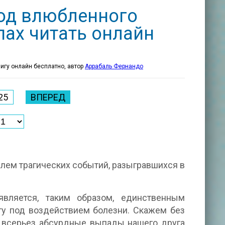
од влюбленного
пах читать онлайн
нигу онлайн бесплатно, автор
Аррабаль Фернандо
25
ВПЕРЕД
лем трагических событий, разыгравшихся в
является, таким образом, единственным
гу под воздействием болезни. Скажем без
ь всерьез абсурдные выпады нашего друга