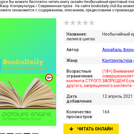
сурсе Вы можете бесплатно читать книгу онлайн Необычайный крестовый похо
анр: Контркультура / Современная проза . На сайте booksdaily.club Вы може
можете ознакомится с содержанием, описанием, предисловием о произвед
Название:
Необычайный кр
лилия в шипах
Автор
Аррабаль Ферн
Жанр
Контркультура
Возрастные
(18+) Внимание
ограничения:
совершеннолет
контента СТРОГО ЗАПРЕЩЕН! Если
другого, запрещенного контента 
Дата
12 апрель 2021
добавления:
Количество
164
просмотров:
ЧИТАТЬ ОНЛАЙН