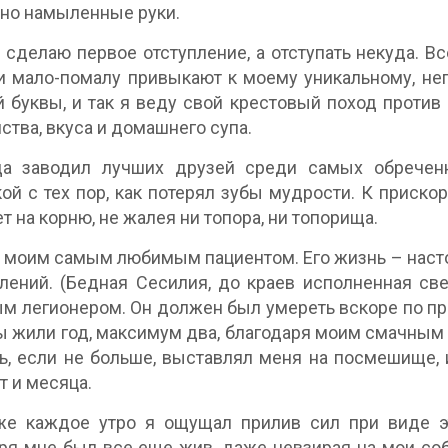
но намыленные руки.
 сделаю первое отступление, а отступать некуда. 
и мало-помалу привыкают к моему уникальному, не
 буквы, и так я веду свой крестовый поход против 
ства, вкуса и домашнего супа.
да заводил лучших друзей среди самых обречен
ой с тех пор, как потерял зубы мудрости. К приско
т на корню, не жалея ни топора, ни топорища.
 моим самым любимым пациентом. Его жизнь – настоя
лений. (Бедная Сесилия, до краев исполненная св
м легионером. Он должен был умереть вскоре по при
 жили год, максимум два, благодаря моим смачным 
ь, если не больше, выставлял меня на посмешище, и
т и месяца.
же каждое утро я ощущал прилив сил при виде эт
ря мне был все еще жив, даже невзирая на мои со