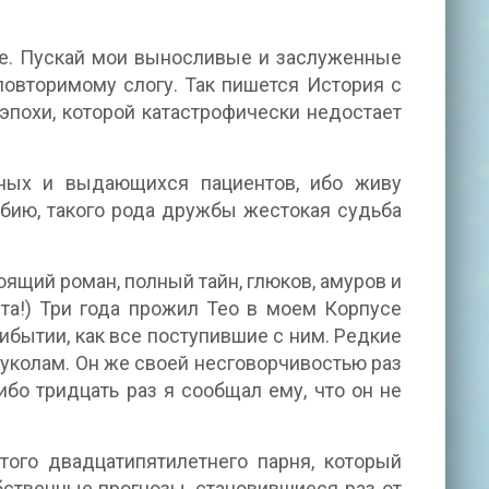
Все. Пускай мои выносливые и заслуженные
повторимому слогу. Так пишется История с
эпохи, которой катастрофически недостает
ных и выдающихся пациентов, ибо живу
рбию, такого рода дружбы жестокая судьба
щий роман, полный тайн, глюков, амуров и
ета!) Три года прожил Тео в моем Корпусе
бытии, как все поступившие с ним. Редкие
уколам. Он же своей несговорчивостью раз
бо тридцать раз я сообщал ему, что он не
ого двадцатипятилетнего парня, который
бственные прогнозы, становившиеся раз от