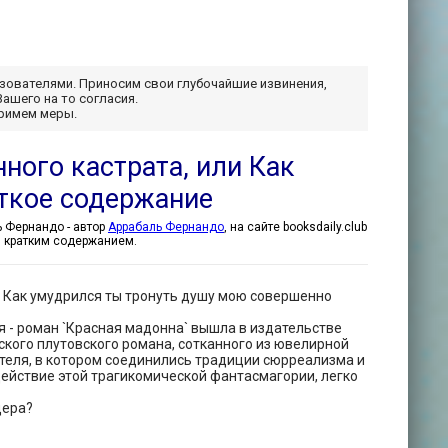
ьзователями. Приносим свои глубочайшие извинения,
Вашего на то согласия.
примем меры.
ого кастрата, или Как
аткое содержание
Необычайный крестовый поход влюбленного кастрата, или Как лилия в шипах - Аррабаль Фернандо - автор
Аррабаль Фернандо
, на сайте booksdaily.club
, кратким содержанием.
? Как умудрился ты тронуть душу мою совершенно
я - роман `Красная мадонна` вышла в издательстве
нского плутовского романа, сотканного из ювелирной
ателя, в котором соединились традиции сюрреализма и
действие этой трагикомической фантасмагории, легко
дера?