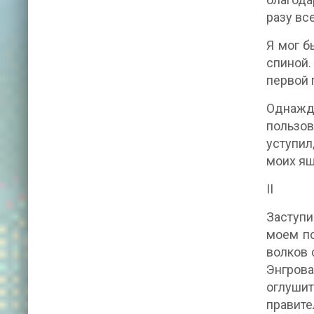
разу вс
Я мог б
спиной.
первой 
Однажд
пользов
уступил
моих ящ
II
Заступи
моем по
волков 
Энгрова
оглушит
правите