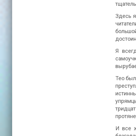
тщатель
Здесь я
читател
большой
достоин
Я всег
самоучк
вырубае
Тео был
преступ
истинны
упрямцы
тридцат
протяне
И все 
благода