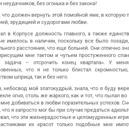
и неудачников, без огонька и без закона!
, что должен вернуть этой помойной яме, в которую
ией, эрудицией и судорогами любви.
ал в Корпусе должность главного, а также единстве
не имелось в наличии, поскольку все было позади
льного расстояния, что еще больней. Они отлично з
присущим мне тактом и чутьем простуженного спа
я задача – отсрочить конец квартала». У меня
новенных, что я не только блистал скромностью,
твом шприца, так и без него.
, небосвод мой златокудрый, знала, что я буду вере
пекле огня, столь же жаркого, как и тот, что пылал
мне добиваться в любви поразительных успехов. С
, что я запросто мог бы при случае предаться адюльт
вал, что эти жизнерадостные и целомудренные игр
частниками их красот только подобные мне импо