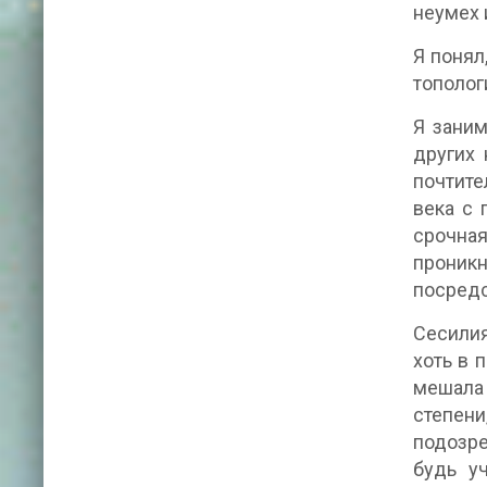
неумех 
Я понял
тополог
Я заним
других 
почтите
века с 
срочна
проник
посредс
Сесилия
хоть в 
мешала 
степени
подозре
будь у