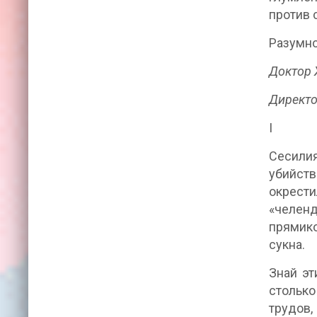
против 
Разумно
Доктор 
Директо
I
Сесилия
убийств
окрести
«челенд
прямико
сукна.
Знай эт
столько
трудов