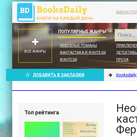
БИБЛИОТЕ
ЛЮБОВНЫЕ РОМАНЫ
ПРИКЛЮЧЕ
ВСЕ ЖАНРЫ
ФАНТАСТИКА И ФЭНТЕЗИ
ДЕТЕКТИВЫ
ФЭНТЕЗИ
ПРОЗА
ДОБАВИТЬ В ЗАКЛАДКИ
booksdaily
Нео
Топ рейтинга
кас
Фер