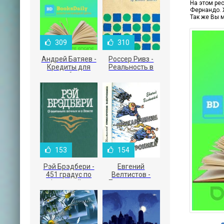
На этом ре
Фернандо. Ж
Так же Вы 
309
310
Андрей Батяев -
Россер Ривз -
Кредиты для
Реальность в
малого бизнеса
рекламе
153
154
Рэй Брэдбери -
Евгений
451 градус по
Велтистов -
Фаренгейту
Приключения
Электроника