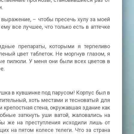
и.
 выражение, – чтобы пресечь хулу за моей
му все лучшее, что только есть в аптечке
идные препараты, которыми я терпеливо
еный цвет таблеток. Не моргнув глазом, я
ые пилюли. У меня они были всех цветов в
е.
гушка в кувшинке под парусом! Корпус был в
тительный, хоть местами и тесноватый для
и крепостная стена, окружавшая здание как
обные заткнуть уши ватой, жаловались на
бы же на преступления исходили лишь от
их на пятом колесе телеги. Что за страна