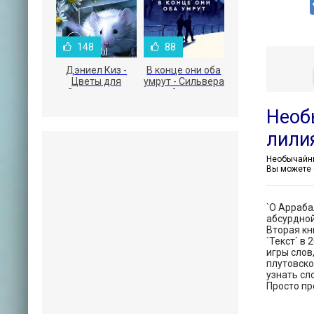
148
88
Дэниел Киз -
В конце они оба
Цветы для
умрут - Сильвера
Элджернона
Адам
Необ
лили
Вы можете 
`О Арраба
абсурдной
Вторая кн
`Текст` в
игры слов
плутовско
узнать сл
Просто пр