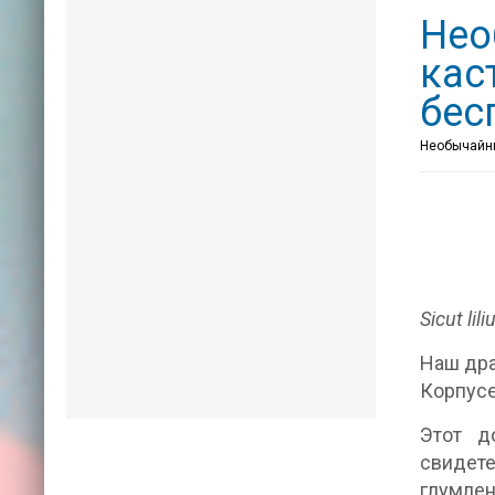
Нео
кас
бес
Необычайны
Sicut lil
Наш дра
Корпус
Этот д
свидете
глумлен