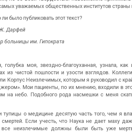
самых уважаемых общественных институтов страны и
 ли было публиковать этот текст?
Ж. Дарфей
р больницы им. Гипократа
, голубка моя, звездно-благоуханная, узнала, ка
ах из чистой пошлости и узости взглядов. Коллег
ли Корпус Неизлечимых, которым я руководил с край
жером». Мои пациенты, по их мнению, входили в э
м на небо. Подобного рода насмешки с меня скат
и тупицы о медицине десятую часть того, чем я вл
 смертей. Если учесть, что Наука не дает маху д
, все неизлечимые должны были быть уже мерт