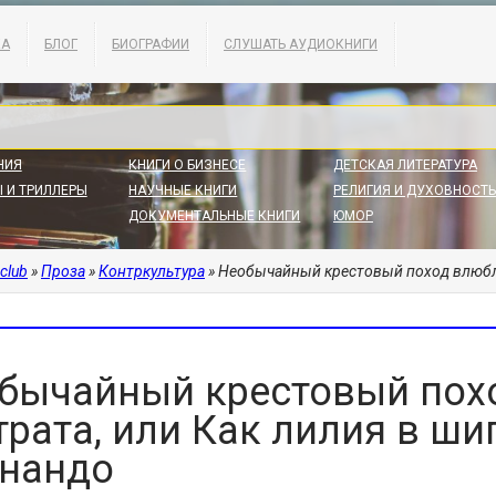
КА
БЛОГ
БИОГРАФИИ
СЛУШАТЬ АУДИОКНИГИ
НИЯ
КНИГИ О БИЗНЕСЕ
ДЕТСКАЯ ЛИТЕРАТУРА
 И ТРИЛЛЕРЫ
НАУЧНЫЕ КНИГИ
РЕЛИГИЯ И ДУХОВНОСТЬ
ДОКУМЕНТАЛЬНЫЕ КНИГИ
ЮМОР
.club
»
Проза
»
Контркультура
» Необычайный крестовый поход влюбленн
бычайный крестовый пох
трата, или Как лилия в ши
нандо