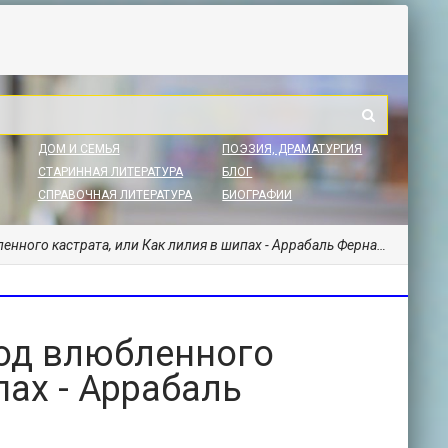
ДОМ И СЕМЬЯ
ПОЭЗИЯ, ДРАМАТУРГИЯ
СТАРИННАЯ ЛИТЕРАТУРА
БЛОГ
СПРАВОЧНАЯ ЛИТЕРАТУРА
БИОГРАФИИ
ого кастрата, или Как лилия в шипах - Аррабаль Фернандо
од влюбленного
пах - Аррабаль