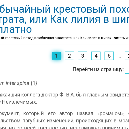
бычайный крестовый пох
трата, или Как лилия в ши
платно
й крестовый поход влюбленного кастрата, или Как лилия в шипах - читать к
1
2
3
4
5
...
Перейти на страницу:
ium inter spina
{1}
жайший коллега доктор Ф.-В.А. был главным свидете
е Неизлечимых.
окумент, который его автор назвал «романом», 
льством пагубных изменений, происходящих в моз
ия, но со всей твердостью: невозможно принимат