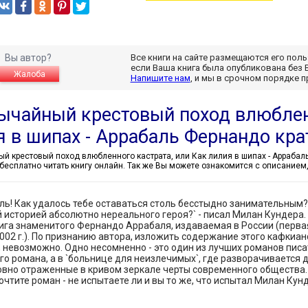
Вы автор?
Все книги на сайте размещаются его пол
если Ваша книга была опубликована без 
Жалоба
Напишите нам
, и мы в срочном порядке 
ычайный крестовый поход влюбленн
я в шипах - Аррабаль Фернандо кр
бесплатно читать книгу онлайн. Так же Вы можете ознакомится с описанием
ль! Как удалось тебе оставаться столь бесстыдно занимательным
 историей абсолютно нереального героя?` - писал Милан Кундера.
ига знаменитого Фернандо Аррабаля, издаваемая в России (перва
 2002 г.). По признанию автора, изложить содержание этого кафкиа
, невозможно. Одно несомненно - это один из лучших романов пис
го романа, а в `больнице для неизлечимых`, где разворачивается 
овно отраженные в кривом зеркале черты современного общества.
очтите роман - не испытаете ли и вы то же, что испытал Милан Кун