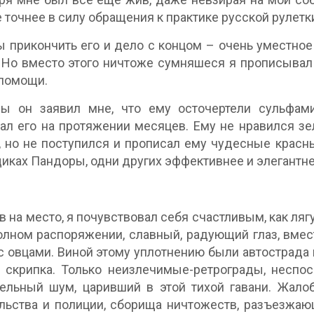
е точнее в силу обращения к практике русской рулетк
ы прикончить его и дело с концом – очень уместное
 Но вместо этого ничтоже сумняшеся я прописывал е
помощи.
ы он заявил мне, что ему осточертели сульфам
ал его на протяжении месяцев. Ему не нравился зел
, но не поступился и прописал ему чудесные красн
иках Пандоры, одни других эффективнее и элегантне
в на место, я почувствовал себя счастливым, как ля
лном распоряжении, славный, радующий глаз, вмес
с овцами. Виной этому уплотнению были автострада 
 скрипка. Только неизлечимые-ретрограды, неспос
ельный шум, царивший в этой тихой гавани. Жало
льства и полиции, сборища ничтожеств, разъезжающ