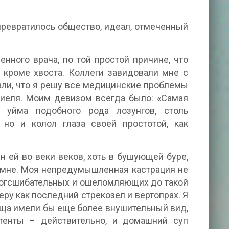
 превратилось общество, идеал, отмеченный
нного врача, по той простой причине, что
, кроме хвоста. Коллеги завидовали мне с
нали, что я решу все медицинские проблемы
ниеля. Моим девизом всегда было: «Самая
 уйма подобного рода лозунгов, столь
 но и колол глаза своей простотой, как
н ей во веки веков, хоть в бушующей буре,
 во мне. Моя непредумышленная кастрация не
ногсшибательных и ошеломляющих до такой
еру как последний стрекозел и вертопрах. Я
ища имели бы еще более внушительный вид,
тенты – действительно, и домашний суп