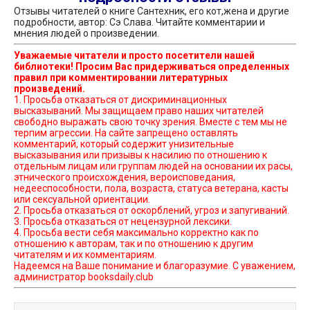
Отзывы читателей о книге Сантехник, его кот,жена и другие
подробности, автор: Сэ Слава. Читайте комментарии и
мнения людей о произведении.
Уважаемые читатели и просто посетители нашей
библиотеки! Просим Вас придерживаться определенных
правил при комментировании литературных
произведений.
1. Просьба отказаться от дискриминационных
высказываний. Мы защищаем право наших читателей
свободно выражать свою точку зрения. Вместе с тем мы не
терпим агрессии. На сайте запрещено оставлять
комментарий, который содержит унизительные
высказывания или призывы к насилию по отношению к
отдельным лицам или группам людей на основании их расы,
этнического происхождения, вероисповедания,
недееспособности, пола, возраста, статуса ветерана, касты
или сексуальной ориентации.
2. Просьба отказаться от оскорблений, угроз и запугиваний.
3. Просьба отказаться от нецензурной лексики.
4. Просьба вести себя максимально корректно как по
отношению к авторам, так и по отношению к другим
читателям и их комментариям.
Надеемся на Ваше понимание и благоразумие. С уважением,
администратор booksdaily.club