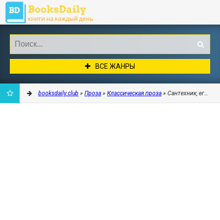
ВСЕ ЖАНРЫ
booksdaily.club
»
Проза
»
Классическая проза
» Сантехник, его кот
ДОБАВИТЬ
В
ЗАКЛАДКИ