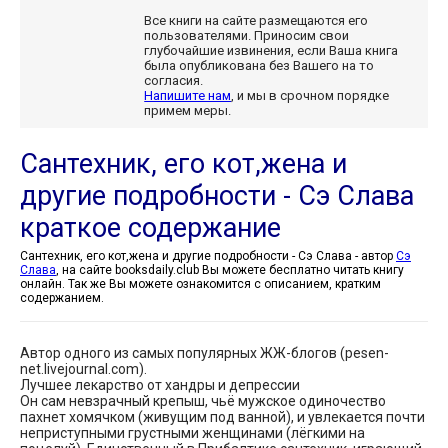
Все книги на сайте размещаются его
пользователями. Приносим свои
глубочайшие извинения, если Ваша книга
была опубликована без Вашего на то
согласия.
Напишите нам
, и мы в срочном порядке
примем меры.
Сантехник, его кот,жена и
другие подробности - Сэ Слава
краткое содержание
Сантехник, его кот,жена и другие подробности - Сэ Слава - автор
Сэ
Слава
, на сайте booksdaily.club Вы можете бесплатно читать книгу
онлайн. Так же Вы можете ознакомится с описанием, кратким
содержанием.
Автор одного из самых популярных ЖЖ-блогов (pesen-
net.livejournal.com).
Лучшее лекарство от хандры и депрессии
Он сам невзрачный крепыш, чьё мужское одиночество
пахнет хомячком (живущим под ванной), и увлекается почти
неприступными грустными женщинами (лёгкими на