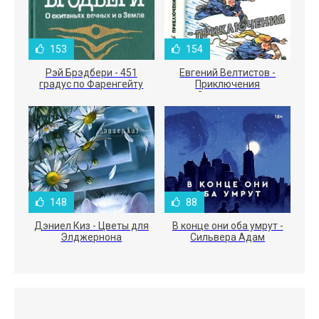
153
154
Рэй Брэдбери - 451
Евгений Велтистов -
градус по Фаренгейту
Приключения
Электроника
148
88
Дэниел Киз - Цветы для
В конце они оба умрут -
Элджернона
Сильвера Адам