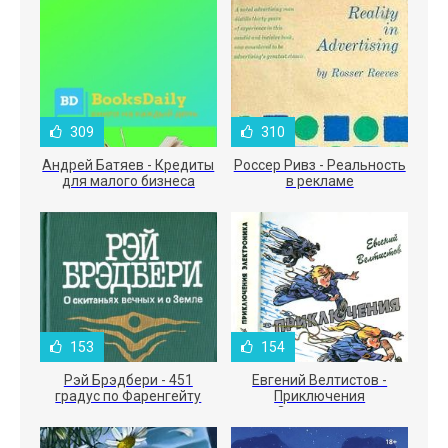
309
310
Андрей Батяев - Кредиты
Россер Ривз - Реальность
для малого бизнеса
в рекламе
153
154
Рэй Брэдбери - 451
Евгений Велтистов -
градус по Фаренгейту
Приключения
Электроника