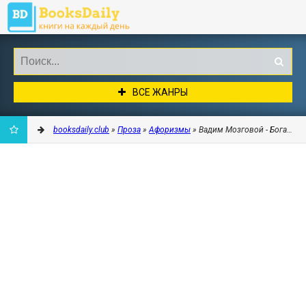
ВСЕ ЖАНРЫ
booksdaily.club
»
Проза
»
Афоризмы
» Вадим Мозговой - Богат - д
ДОБАВИТЬ
В
ЗАКЛАДКИ