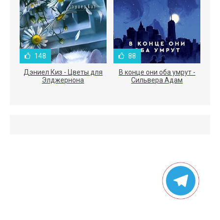
148
88
Дэниел Киз - Цветы для
В конце они оба умрут -
Элджернона
Сильвера Адам