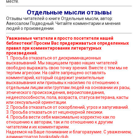
месте.
Отдельные мысли отзывы
Отзывы читателей о книге Отдельные мысли, автор:
Авессалом Подводный. Читайте комментарии и мнения
людей о произведении.
Уважаемые читатели и просто посетители нашей
библиотеки! Просим Вас придерживаться определенных
правил при комментировании литературных
произведений.
1. Просьба отказаться от дискриминационных
высказываний. Мы защищаем право наших читателей
свободно выражать свою точку зрения. Вместе с тем мы не
терпим агрессии. На сайте запрещено оставлять
комментарий, который содержит унизительные
высказывания или призывы к насилию по отношению к
отдельным лицам или группам людей на основании их расы,
этнического происхождения, вероисповедания,
недееспособности, пола, возраста, статуса ветерана, касты
или сексуальной ориентации.
2. Просьба отказаться от оскорблений, угроз и запугиваний.
3. Просьба отказаться от нецензурной лексики.
4. Просьба вести себя максимально корректно как по
отношению к авторам, так и по отношению к другим
читателям и их комментариям.
Надеемся на Ваше понимание и благоразумие. С уважением,
администратор booksdaily.club