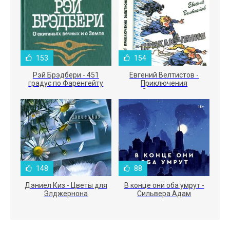
153
154
Рэй Брэдбери - 451
Евгений Велтистов -
градус по Фаренгейту
Приключения
Электроника
148
88
Дэниел Киз - Цветы для
В конце они оба умрут -
Элджернона
Сильвера Адам