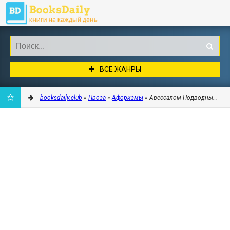
ВСЕ ЖАНРЫ
booksdaily.club
»
Проза
»
Афоризмы
» Авессалом Подводный - О
ДОБАВИТЬ
В
ЗАКЛАДКИ