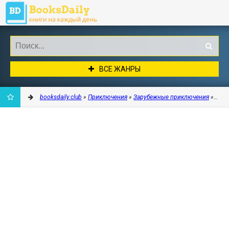
ВСЕ ЖАНРЫ
booksdaily.club
»
Приключения
»
Зарубежные приключения
» Охот
ДОБАВИТЬ
В
ЗАКЛАДКИ