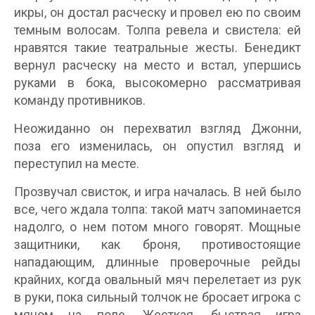
икры, он достал расческу и провел ею по своим
темным волосам. Толпа ревела и свистела: ей
нравятся такие театральные жесты. Бенедикт
вернул расческу на место и встал, упершись
руками в бока, высокомерно рассматривая
команду противников.
Неожиданно он перехватил взгляд Джонни,
поза его изменилась, он опустил взгляд и
переступил на месте.
Прозвучал свисток, и игра началась. В ней было
все, чего ждала толпа: такой матч запоминается
надолго, о нем потом много говорят. Мощные
защитники, как броня, противостоящие
нападающим, длинные проверочные рейды
крайних, когда овальный мяч перелетает из рук
в руки, пока сильный толчок не бросает игрока с
мячом на поле. Жесткая, быстрая игра