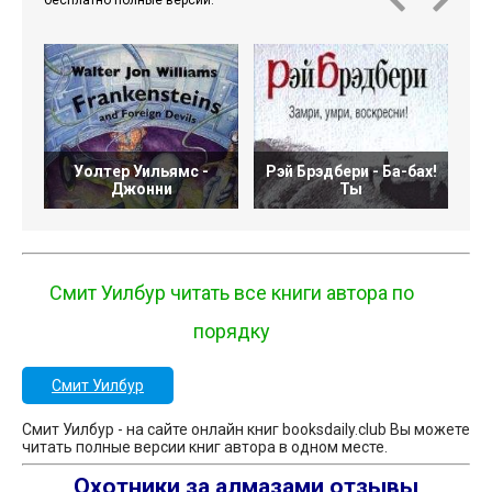
бесплатно полные версии.
Уолтер Уильямс -
Рэй Брэдбери - Ба-бах!
Джонни
Ты
Смит Уилбур читать все книги автора по
порядку
Смит Уилбур
Смит Уилбур - на сайте онлайн книг booksdaily.club Вы можете
читать полные версии книг автора в одном месте.
Охотники за алмазами отзывы