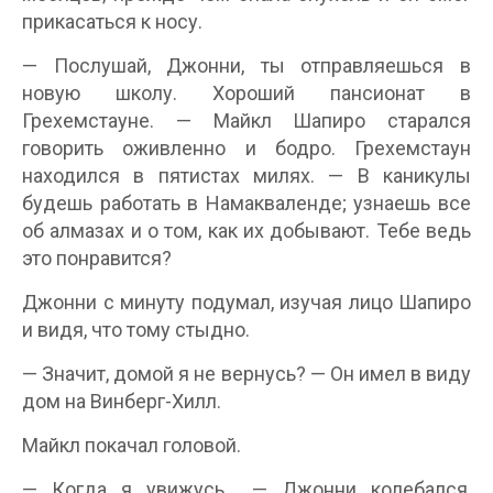
прикасаться к носу.
— Послушай, Джонни, ты отправляешься в
новую школу. Хороший пансионат в
Грехемстауне. — Майкл Шапиро старался
говорить оживленно и бодро. Грехемстаун
находился в пятистах милях. — В каникулы
будешь работать в Намакваленде; узнаешь все
об алмазах и о том, как их добывают. Тебе ведь
это понравится?
Джонни с минуту подумал, изучая лицо Шапиро
и видя, что тому стыдно.
— Значит, домой я не вернусь? — Он имел в виду
дом на Винберг-Хилл.
Майкл покачал головой.
— Когда я увижусь… — Джонни колебался,