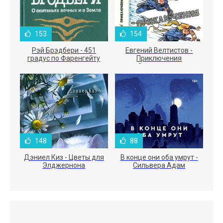
153
154
Рэй Брэдбери - 451
Евгений Велтистов -
градус по Фаренгейту
Приключения
Электроника
148
88
Дэниел Киз - Цветы для
В конце они оба умрут -
Элджернона
Сильвера Адам