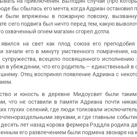
ывать на приключения.
Был
один случай (про котор
роде бы сбылась его мечта, когда Адриан остановил п
ти были впряжены в пожарную повозку, вызванн
ате сего подвига был ничто перед тем, какую выволоч
что охваченный огнем магазин сгорел дотла.
 явился на свет как плод союза его преподобия
и зачали его в минуту умственного помрачения, 
 супружества, всецело посвященного исполнению 
л в убеждении, что его родитель – единственный в 
шнему. Отец воспринял появление Адриана с некот
нием.
тство и юность в деревне Мидоусвит были таки
и, что не оставили в памяти Адриана почти ника
их глухих селений, где люди толковали исключитель
ечленораздельными звуками, и где главным событ
к десять лет назад корова фермера Рэддла родила дв
енным его развлечением были подмена звонаря на 