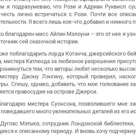
им я подразумеваю, что Рози и Адриан Руквисл с
честь лично встречаться с Рози. Почти все опис
тельности. Я всего лишь кое-что добавил и немного 
ко благодарен мисс Айлин Мэлоуни – это от нее я узн
точник сей сказочной истории.
кже поблагодарить лорда Котэнча, джерсийского бей
, мистера Катленда за любезное разрешение присутс
роникнуться тем, что авторы любят несколько высок
мистеру Джону Лэнгину, который проверил, наск
ры. Спешу, однако, добавить, что мое толкование за
яется правосудие на острове Джерси.
лагодарю мистера Суонсона, позволившего мне за
и поведавшего много увлекательных деталей из его и
Дуглас Мэтьюз, сотрудник Лондонской библиотеки, 
иеся к описанному периоду. И вновь хочу подчеркнуть