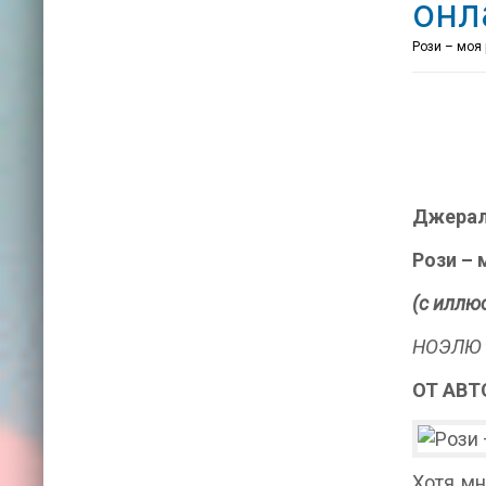
онл
Рози – моя 
Джерал
Рози – 
(с иллю
НОЭЛЮ 
ОТ АВТ
Хотя мн