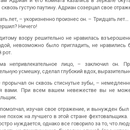
ам Адриан и его комната казались в зеркале окут
 сквозь густую паутину. Адриан созерцал свое отраж
ать лет, – укоризненно произнес он. – Тридцать лет
ершил? Ничего!
дитому взору решительно не нравилась взъерошенн
дой, невозможно было пригладить, не нравились б
 рот.
ма непривлекательное лицо, – заключил он. Пр
ельную усмешку, сделал глубокий вдох, выразительн
– прорычал он сквозь стиснутые зубы, – немедленно
ся вами. При всем вашем невежестве вы не может
льщик.
помолчал, изучая свое отражение, и вынужден был пр
не похож на лучшего в этой стране фехтовальщика. 
остро нуждается, однако все говорило за то, что люд