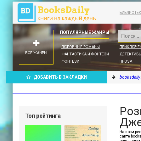
БИБЛИОТЕ
ЛЮБОВНЫЕ РОМАНЫ
ПРИКЛЮЧЕ
ВСЕ ЖАНРЫ
ФАНТАСТИКА И ФЭНТЕЗИ
ДЕТЕКТИВЫ
ФЭНТЕЗИ
ПРОЗА
ДОБАВИТЬ В ЗАКЛАДКИ
booksdaily
Роз
Топ рейтинга
Дже
На этом ре
сайте book
описанием,