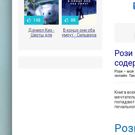
148
88
Дэниел Киз -
В конце они оба
Цветы для
умрут - Сильвера
Элджернона
Адам
Рози
соде
онлайн. Та
Книга все
мечтатель
попадают 
печальног
Роз