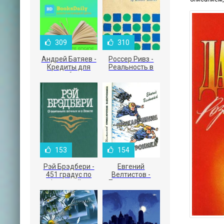
309
310
Андрей Батяев -
Россер Ривз -
Кредиты для
Реальность в
малого бизнеса
рекламе
153
154
Рэй Брэдбери -
Евгений
451 градус по
Велтистов -
Фаренгейту
Приключения
Электроника