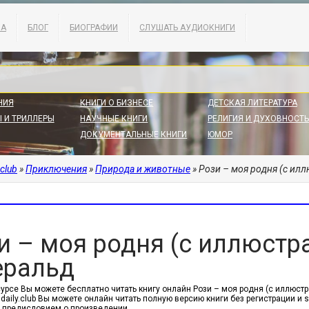
КА
БЛОГ
БИОГРАФИИ
СЛУШАТЬ АУДИОКНИГИ
НИЯ
КНИГИ О БИЗНЕСЕ
ДЕТСКАЯ ЛИТЕРАТУРА
 И ТРИЛЛЕРЫ
НАУЧНЫЕ КНИГИ
РЕЛИГИЯ И ДУХОВНОСТЬ
ДОКУМЕНТАЛЬНЫЕ КНИГИ
ЮМОР
.club
»
Приключения
»
Природа и животные
» Рози – моя родня (с ил
и – моя родня (с иллюстр
ральд
сурсе Вы можете бесплатно читать книгу онлайн Рози – моя родня (с иллюстр
sdaily.club Вы можете онлайн читать полную версию книги без регистрации и
 предисловием о произведении