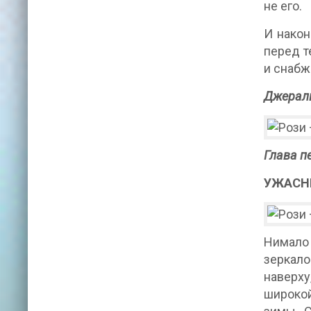
не его.
И након
перед т
и снабж
Джерал
Глава п
УЖАСН
Нимало
зеркало
наверху
широкой