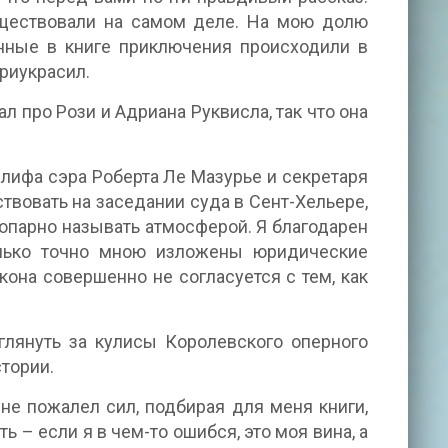
уществовали на самом деле. На мою долю
анные в книге приключения происходили в
приукрасил.
ал про Рози и Адриана Руквисла, так что она
лифа сэра Роберта Ле Мазурье и секретаря
твовать на заседании суда в Сент-Хельере,
опарно называть атмосферой. Я благодарен
олько точно мною изложены юридические
кона совершенно не согласуется с тем, как
глянуть за кулисы Королевского оперного
стории.
не пожалел сил, подбирая для меня книги,
 – если я в чем-то ошибся, это моя вина, а