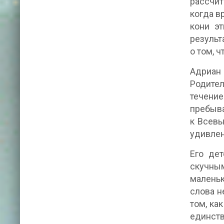
рассчит
когда в
кони э
результ
о том, 
Адриан
Родител
течение
пребыва
к Всевы
удивле
Его де
скучным
маленьк
слова н
том, ка
единств