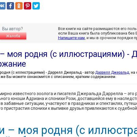
Вы автор?
Все книги на сайте размещаются его пол
если Ваша книга была опубликована без 
Жалоба
Напишите нам
, и мы в срочном порядке 
 – моя родня (с иллюстрациями) -
ржание
Рози – моя родня (с иллюстрациями) - Даррелл Джеральд - автор
Даррелл Джеральд
, на
к же Вы можете ознакомится с описанием, кратким содержанием.
мирно известного зоолога и писателя Джеральда Даррелла – это 
ного юноши Адриана и слонихи Рози, доставшейся ему в наследств
в забавные ситуации, участвуют в праздниках и спектаклях, путеш
о пристрастия слонихи к выпивке друзья привлекаются к судебной 
и – моя родня (с иллюстр