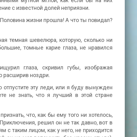
анными мутной мглой, как если бы на них
ение с известной долей неприязни.
… Половина жизни прошла! А что ты повидал?
ая темная шевелюра, которую, сколько ни
ольшие, томные карие глаза, не нравился
ищурил глаза, скривил губы, изображая
о расширив ноздри.
 отпустите эту леди, или я буду вынужден
е не знать, что я лучший в этой стране
изнать, что, как бы ему того ни хотелось,
Приключения, решил он не так давно, вот в
ям с таким лицом, как у него, не приходится