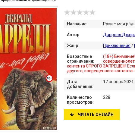
Название:
Рози – моя род
Автор
Даррелл Джер
Жанр
Приключения
/
Возрастные
(18+) Внимание
ограничения:
совершеннолет
контента СТРОГО ЗАПРЕЩЕН! Если
другого, запрещенного контента 
Дата
12 апрель 2021
добавления:
Количество
228
просмотров:
ЧИТАТЬ ОНЛАЙН