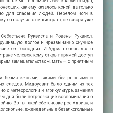
ый он не мог вспомнить без краски стыда),
онесших, как ему казалось, коней, да только
ую для спасения людей. Перелом ноги в
ку он получил от магистрата, не говоря уже
 Себастьена Руквисла и Ровены Руквисл.
нарушившую долгое и чрезвычайно скучное
заветов Господних. И Адриан очень долго
стране человек, кому открыт прямой доступ
орым замешательством, мать – с приятным
ми безмятежными, такими безгрешными и
ких следов. Мидоусвит было одним из тех
но о метеорологии и агрикультуре, заменяя
ием дня были потрясающие воспоминания о
ойню. Вот в такой обстановке рос Адриан, и
колокольне, еженедельные безалкогольные