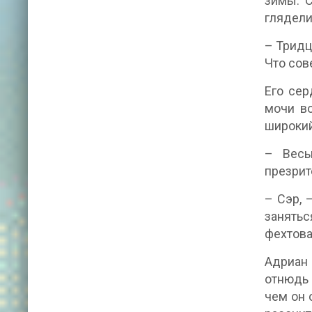
зимы. С
глядели
– Тридц
Что сов
Его сер
мочи во
широкий
– Весь
презрит
– Сэр, 
занять
фехтова
Адриан 
отнюдь 
чем он 