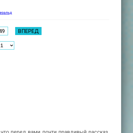
еральд
49
ВПЕРЕД
 что перед вами почти правдивый рассказ.