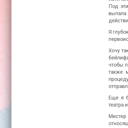
Под эт
выпала 
действи
Я глубо
первоис
Хочу та
бейлифа
чтобы п
также 
процеду
отправл
Еще я б
театра 
Мистер 
относящ