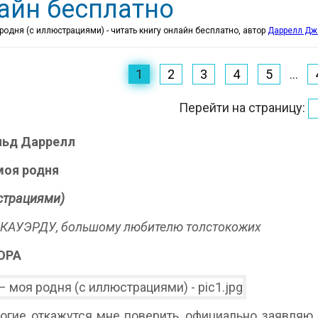
айн бесплатно
родня (с иллюстрациями) - читать книгу онлайн бесплатно, автор
Даррелл Дж
1
2
3
4
5
...
Перейти на страницу:
ьд Даррелл
моя родня
страциями)
КАУЭРДУ, большому любителю толстокожих
ОРА
огие откажутся мне поверить, официально заявляю,