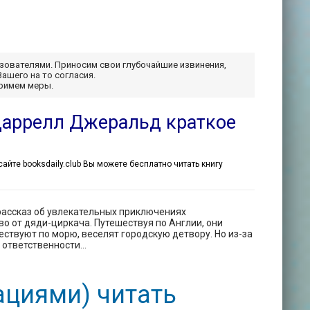
ьзователями. Приносим свои глубочайшие извинения,
Вашего на то согласия.
примем меры.
 Даррелл Джеральд краткое
 сайте booksdaily.club Вы можете бесплатно читать книгу
рассказ об увлекательных приключениях
о от дяди-циркача. Путешествуя по Англии, они
ествуют по морю, веселят городскую детвору. Но из-за
ответственности...
ациями) читать