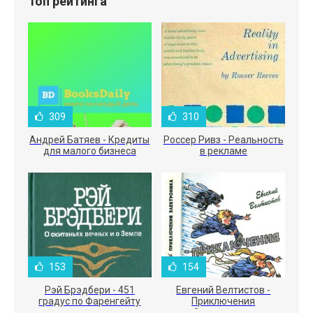
Топ рейтинга
309
310
Андрей Батяев - Кредиты
Россер Ривз - Реальность
для малого бизнеса
в рекламе
153
154
Рэй Брэдбери - 451
Евгений Велтистов -
градус по Фаренгейту
Приключения
Электроника