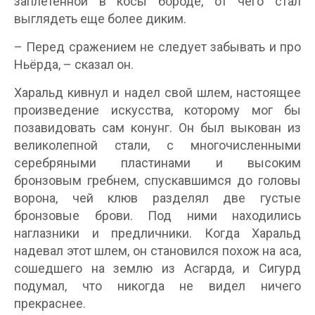
заплетенной в косы бороде, от чего стал
выглядеть еще более диким.
– Перед сражением не следует забывать и про
Ньёрда, – сказал он.
Харальд кивнул и надел свой шлем, настоящее
произведение искусства, которому мог бы
позавидовать сам конунг. Он был выкован из
великолепной стали, с многочисленными
серебряными пластинами и высоким
бронзовым гребнем, спускавшимся до головы
ворона, чей клюв разделял две густые
бронзовые брови. Под ними находились
наглазники и предличники. Когда Харальд
надевал этот шлем, он становился похож на аса,
сошедшего на землю из Асгарда, и Сигурд
подумал, что никогда не видел ничего
прекраснее.