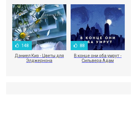
148
88
Дэниел Киз - Цветы для
В конце они оба умрут -
Элджернона
Сильвера Адам