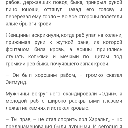
рабов, державших повод быка, прикрыл рукой
лицо юноши, оттянул назад его голову и
перерезал ему горло – во все стороны полетели
алые брызги крови.
Женщины вскрикнули, когда раб упал на колени,
прижимая руки к жуткой ране, из которой
фонтаном била кровь, а воины принялись
стучать копьями и мечами по щитам под
громкий рев быка, почуявшего запах крови.
– Он был хорошим рабом, – громко сказал
Зигмунд.
Мужчины вокруг него скандировали «Один», а
молодой раб с широко раскрытыми глазами
лежал на камнях и истекал кровью.
– Ты прав, – не стал спорить ярл Харальд, – но
предзнаменования были дурными. И сегодня я