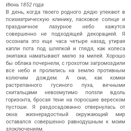
Июнь 1852 года
В день, когда твоего родного дядю упекают в
психиатрическую клинику, ласковое солнце и
праздничное лазурное небо кажутся
совершенно не подходящей декорацией. Я
осознала это еще часа четыре назад, утирая
капли пота под шляпкой и глядя, как колеса
экипажа наматывают милю за милей. Хорошо
бы облака почернели, с грохотом загромоздили
все небо и пролились на землю противным
колючим дождем. А они, как комки
растрепанного гусиного пуха, вечными
скитальцами невозмутимо ползли вдоль
горизонта, бросая тени на поросшие вереском
пустоши. Я раздосадованно отвернулась от
окна: жизнерадостный окружающий мир
оставался совершенно равнодушным к моим
злоключениям.