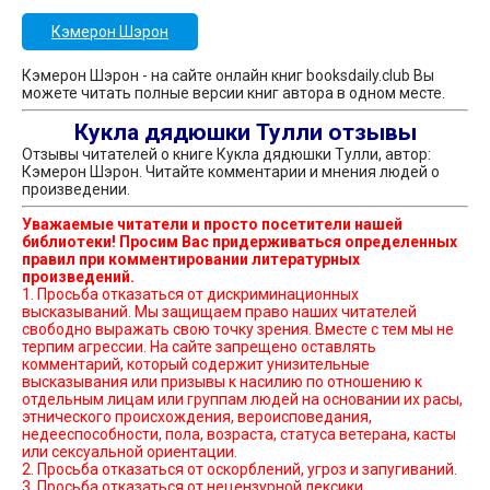
Кэмерон Шэрон
Кэмерон Шэрон - на сайте онлайн книг booksdaily.club Вы
можете читать полные версии книг автора в одном месте.
Кукла дядюшки Тулли отзывы
Отзывы читателей о книге Кукла дядюшки Тулли, автор:
Кэмерон Шэрон. Читайте комментарии и мнения людей о
произведении.
Уважаемые читатели и просто посетители нашей
библиотеки! Просим Вас придерживаться определенных
правил при комментировании литературных
произведений.
1. Просьба отказаться от дискриминационных
высказываний. Мы защищаем право наших читателей
свободно выражать свою точку зрения. Вместе с тем мы не
терпим агрессии. На сайте запрещено оставлять
комментарий, который содержит унизительные
высказывания или призывы к насилию по отношению к
отдельным лицам или группам людей на основании их расы,
этнического происхождения, вероисповедания,
недееспособности, пола, возраста, статуса ветерана, касты
или сексуальной ориентации.
2. Просьба отказаться от оскорблений, угроз и запугиваний.
3. Просьба отказаться от нецензурной лексики.