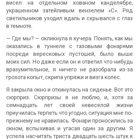
висел на отдельном кованом канделябре,
украшенном затейливым вензелем «С». Ряд
светильников уходил вдаль и скрывался с глаз
в темноте.
— Где мы? — окликнула я кучера. Понять, как мы
оказались в туннеле с газовыми фонарями
посреди вересковых пустошей, было выше
моих сил. Но даже если он и ответил что-нибудь
вразумительное, я ничего не разобрала из-за
грохота копыт, скрипа упряжи и визга колес.
Я закрыла окно и откинулась на сиденье. Вот это
сюрприз. Сюрпризы я не люблю, и, хотя за
семнадцать лет своей невеселой жизни
приучилась терпеть что угодно, ситуация мне по-
прежнему не нравилась. Фонари проносились за
окном, вспыхивая и угасая один за другим. Я
успела насчитать триста двадцать шесть штук к