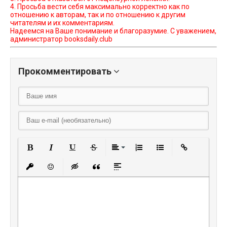
4. Просьба вести себя максимально корректно как по
отношению к авторам, так и по отношению к другим
читателям и их комментариям.
Надеемся на Ваше понимание и благоразумие. С уважением,
администратор booksdaily.club
Прокомментировать
Полужирный
Курсив
Подчеркнутый
Зачеркнутый
Выравнивание
Нумерованный списо
Маркированный
Вставить
Вставить защищенную ссылку
Вставить смайлик
Вставка скрытого текста
Вставка цитаты
Вставка спойлера