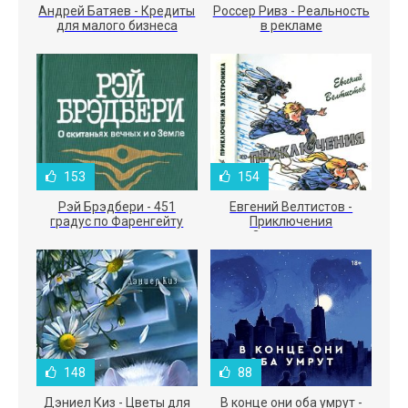
Андрей Батяев - Кредиты
Россер Ривз - Реальность
для малого бизнеса
в рекламе
153
154
Рэй Брэдбери - 451
Евгений Велтистов -
градус по Фаренгейту
Приключения
Электроника
148
88
Дэниел Киз - Цветы для
В конце они оба умрут -