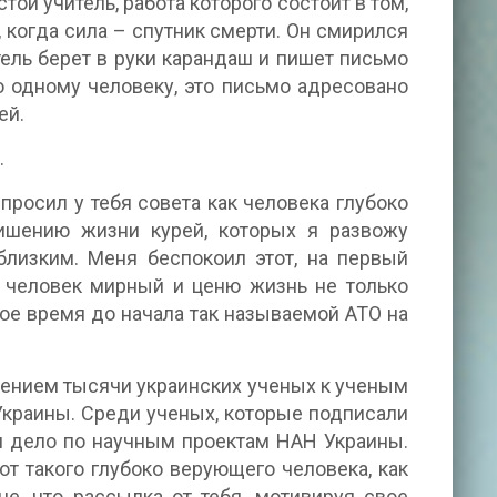
той учитель, работа которого состоит в том,
, когда сила – спутник смерти. Он смирился
тель берет в руки карандаш и пишет письмо
мо одному человеку, это письмо адресовано
ей.
.
росил у тебя совета как человека глубоко
лишению жизни курей, которых я развожу
лизким. Меня беспокоил этот, на первый
 человек мирный и ценю жизнь не только
ное время до начала так называемой АТО на
щением тысячи украинских ученых к ученым
Украины. Среди ученых, которые подписали
ел дело по научным проектам НАН Украины.
т такого глубоко верующего человека, как
не, что рассылка от тебя, мотивируя свое