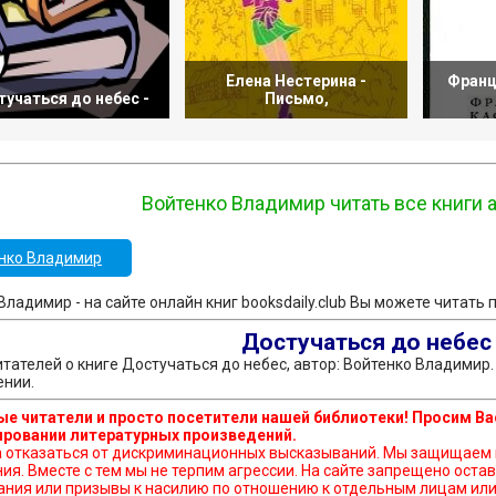
Елена Нестерина -
Франц
учаться до небес -
Письмо,
Войтенко Владимир читать все книги 
нко Владимир
Владимир - на сайте онлайн книг booksdaily.club Вы можете читать 
Достучаться до небе
тателей о книге Достучаться до небес, автор: Войтенко Владимир
ении.
е читатели и просто посетители нашей библиотеки! Просим Ва
ровании литературных произведений.
ься от дискриминационных высказываний. Мы защищаем право наших читателей свободно выражать свою
ния. Вместе с тем мы не терпим агрессии. На сайте запрещено ос
ния или призывы к насилию по отношению к отдельным лицам или 