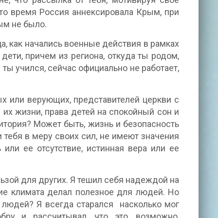
 это время Россия аннексировала Крым, при
ым не было.
а, как начались военные действия в рамках
ети, причем из региона, откуда ты родом,
 ты учился, сейчас официально не работает,
ых или верующих, представителей церкви с
их жизни, права детей на спокойный сон и
итория? Может быть, жизнь и безопасность
 тебя в меру своих сил, не имеют значения
или ее отсутствие, истинная вера или ее
льзой для других. Я тешил себя надеждой на
ие климата делал полезное для людей. Но
х людей? Я всегда старался насколько мог
бру и рассчитывал, что это, возможно,