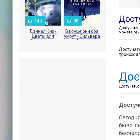
Дост
148
88
Дэниел Киз -
В конце они оба
можете озн
Цветы для
умрут - Сильвера
Элджернона
Адам
Достучать
происходя
Дос
Достучаться
Достуча
Сегодня
было си
бесчело