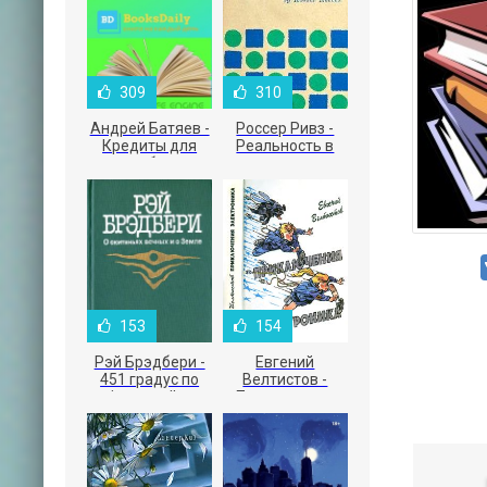
309
310
Андрей Батяев -
Россер Ривз -
Кредиты для
Реальность в
малого бизнеса
рекламе
153
154
Рэй Брэдбери -
Евгений
451 градус по
Велтистов -
Фаренгейту
Приключения
Электроника