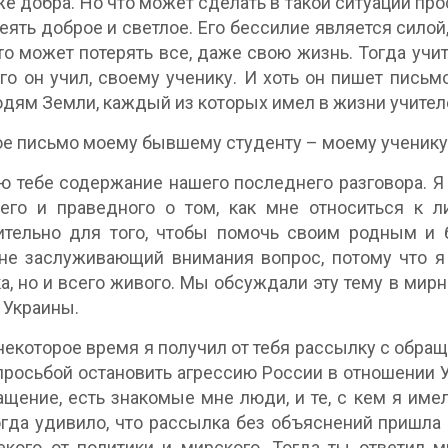
же добра. Но что может сделать в такой ситуации прос
еять доброе и светлое. Его бессилие является силой
что может потерять все, даже свою жизнь. Тогда учи
ого он учил, своему ученику. И хоть он пишет пись
дям Земли, каждый из которых имел в жизни учител
е письмо моему бывшему студенту – моему ученику
 тебе содержание нашего последнего разговора. Я п
его и праведного о том, как мне относиться к 
тельно для того, чтобы помочь своим родным и б
не заслуживающий внимания вопрос, потому что я
а, но и всего живого. Мы обсуждали эту тему в мир
 Украины.
некоторое время я получил от тебя рассылку с обра
просьбой остановить агрессию России в отношении 
ащение, есть знакомые мне люди, и те, с кем я им
гда удивило, что рассылка без объяснений пришла о
екого от политики и мирского. Тогда ты ответил м