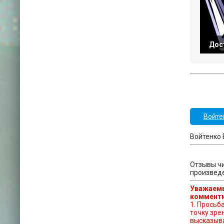
Дост
Войте
Войтенко 
Отзывы чи
произвед
Уважаемы
комменти
1. Просьба отказат
точку зре
высказыва