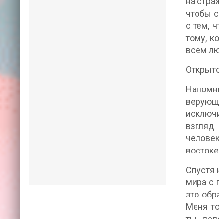
на стра
чтобы с
с тем, 
тому, к
всем лю
Открыто
Напомню
верующ
исключи
взгляд 
человек
востоке
Спустя 
мира с 
это обр
Меня то
ты, дал