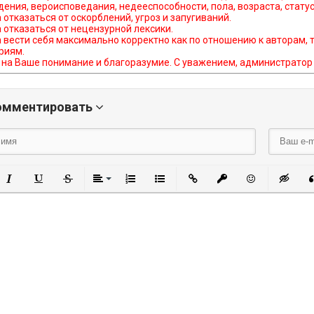
ения, вероисповедания, недееспособности, пола, возраста, статус
а отказаться от оскорблений, угроз и запугиваний.
а отказаться от нецензурной лексики.
а вести себя максимально корректно как по отношению к авторам, 
риям.
на Ваше понимание и благоразумие. С уважением, администратор b
омментировать
олужирный
Курсив
Подчеркнутый
Зачеркнутый
Выравнивание
Нумерованный список
Маркированный список
Вставить ссылку
Вставить защи
Вставить
Вст