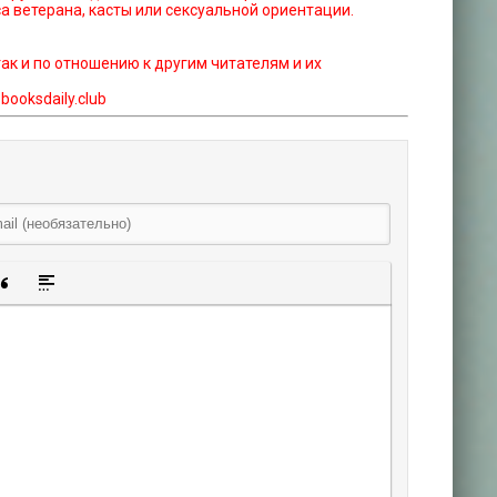
а ветерана, касты или сексуальной ориентации.
так и по отношению к другим читателям и их
ooksdaily.club
щенную ссылку
 смайлик
авка скрытого текста
Вставка цитаты
Вставка спойлера