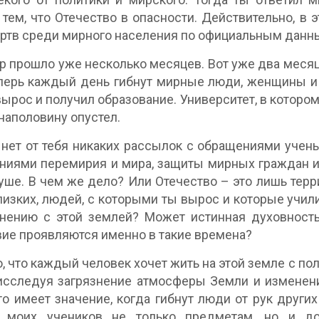
 тем, что Отечество в опасности. Действительно, в
ртв среди мирного населения по официальным данн
ор прошло уже несколько месяцев. Вот уже два месяц
перь каждый день гибнут мирные люди, женщины и д
вырос и получил образование. Университет, в котором
 наполовину опустел.
нет от тебя никаких рассылок с обращениями учен
ниями перемирия и мира, защиты мирных граждан и 
уше. В чем же дело? Или Отечество – это лишь терр
лизких, людей, с которыми ты вырос и которые учили
нению с этой землей? Может истинная духовность 
вие проявляются именно в такие времена?
, что каждый человек хочет жить на этой земле с по
 исследуя загрязнение атмосферы Земли и изменен
то имеет значение, когда гибнут люди от рук други
ь моих учеников не только предметам, но и до