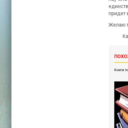
единств
придет 
Желаю т
Каранд
ПОХО
Книги п