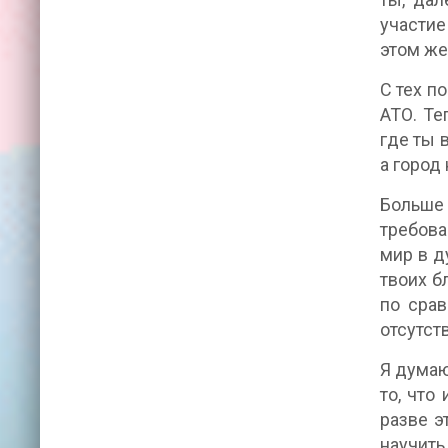
участие
этом же
С тех п
АТО. Те
где ты 
а город
Больше 
требова
мир в д
твоих б
по срав
отсутст
Я думаю
то, что
разве э
научит