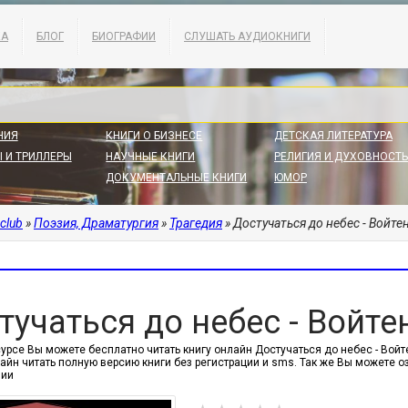
КА
БЛОГ
БИОГРАФИИ
СЛУШАТЬ АУДИОКНИГИ
НИЯ
КНИГИ О БИЗНЕСЕ
ДЕТСКАЯ ЛИТЕРАТУРА
 И ТРИЛЛЕРЫ
НАУЧНЫЕ КНИГИ
РЕЛИГИЯ И ДУХОВНОСТЬ
ДОКУМЕНТАЛЬНЫЕ КНИГИ
ЮМОР
.club
»
Поэзия, Драматургия
»
Трагедия
» Достучаться до небес - Войт
тучаться до небес - Войт
урсе Вы можете бесплатно читать книгу онлайн Достучаться до небес - Войте
айн читать полную версию книги без регистрации и sms. Так же Вы можете 
нии