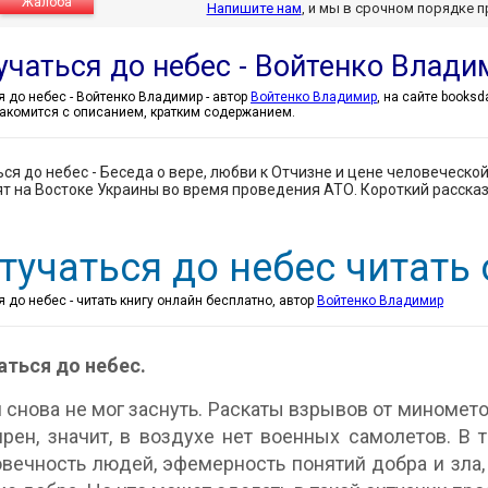
Жалоба
Напишите нам
, и мы в срочном порядке 
учаться до небес - Войтенко Влад
Достучаться до небес - Войтенко Владимир - автор
Войтенко Владимир
, на сайте booksd
акомится с описанием, кратким содержанием.
ся до небес - Беседа о вере, любви к Отчизне и цене человеческой
т на Востоке Украины во время проведения АТО. Короткий рассказ
тучаться до небес читать
 до небес - читать книгу онлайн бесплатно, автор
Войтенко Владимир
ться до небес.
 снова не мог заснуть. Раскаты взрывов от миномето
рен, значит, в воздухе нет военных самолетов. В
вечность людей, эфемерность понятий добра и зла,