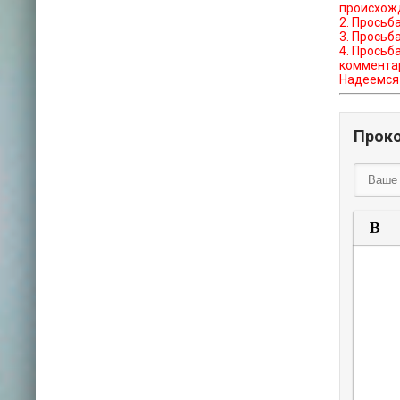
происхожд
2. Просьб
3. Просьб
4. Просьб
коммента
Надеемся 
Прок
П