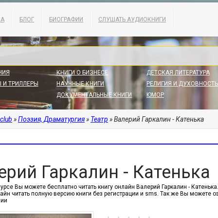
КА
БЛОГ
БИОГРАФИИ
СЛУШАТЬ АУДИОКНИГИ
НИЯ
КНИГИ О БИЗНЕСЕ
ДЕТСКАЯ ЛИТЕРАТУРА
 И ТРИЛЛЕРЫ
НАУЧНЫЕ КНИГИ
РЕЛИГИЯ И ДУХОВНОСТЬ
ДОКУМЕНТАЛЬНЫЕ КНИГИ
ЮМОР
.club
»
Поэзия, Драматургия
»
Театр
» Валерий Гаркалин - Катенька
ерий Гаркалин - Катенька
урсе Вы можете бесплатно читать книгу онлайн Валерий Гаркалин - Катенька. Ж
айн читать полную версию книги без регистрации и sms. Так же Вы можете 
нии