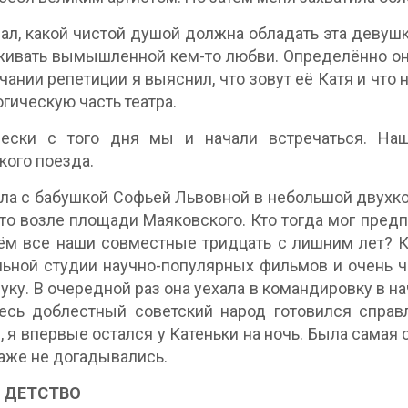
ал, какой чистой душой должна обладать эта девушка
ивать вымышленной кем-то любви. Определённо она
чании репетиции я выяснил, что зовут её Катя и что
огическую часть театра.
чески с того дня мы и начали встречаться. На
кого поезда.
ла с бабушкой Софьей Львовной в небольшой двухко
что возле площади Маяковского. Кто тогда мог предп
м все наши совместные тридцать с лишним лет? К
ьной студии научно-популярных фильмов и очень ч
руку. В очередной раз она уехала в командировку в нач
есь доблестный советский народ готовился справ
, я впервые остался у Катеньки на ночь. Была самая 
аже не догадывались.
 ДЕТСТВО