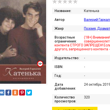
Название:
Катенька
Автор
Валерий Гаркал
Жанр
Поэзия, Драма
Возрастные
(18+) Внимание
ограничения:
совершеннолет
контента СТРОГО ЗАПРЕЩЕН! Если
другого, запрещенного контента 
Издательство:
-
ISBN:
-
Год:
-
Дата
24 октябрь 201
добавления:
Количество
320
просмотров: