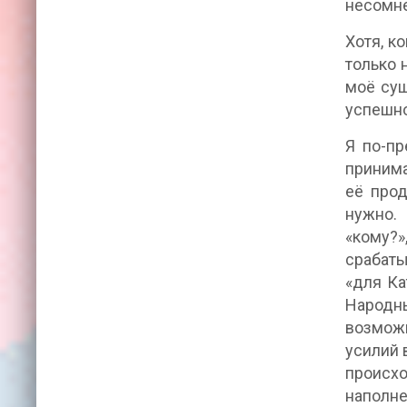
несомне
Хотя, к
только 
моё сущ
успешно
Я по-пр
принима
её прод
нужно.
«кому?»
срабаты
«для Ка
Народны
возможн
усилий 
происхо
наполне