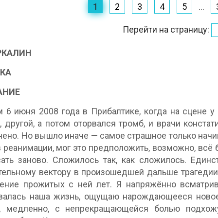
1
2
3
4
5
...
Перейти на страницу:
АРКАЛИН
ЬКА
АНИЕ
 6 июня 2008 года в Прибалтике, когда на сцене у 
, другой, а потом оторвался тромб, и врачи констат
чено. Но вышло иначе — самое страшное только начин
в реанимации, мог это предположить, возможно, всё
ать заново. Сложилось так, как сложилось. Единс
ельному вектору в произошедшей дальше трагедии
ние прожитых с ней лет. Я напряжённо всматрива
валась наша жизнь, ощущаю нарождающееся новое
х, медленно, с непрекращающейся болью подхож