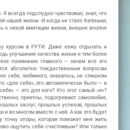
. Я всегда подспудно чувствовал, знал, что
 нашей жизни. И когда не стало Катеньки,
ь к некой имитации жизни, внешне вполне
жу курсом в РУТИ. Даже езжу отдыхать и
едь улучшение качества жизни и тем более
ткое понимание главного — зачем всё это
ится абсолютно тождественным вопросам
ля себя, любимого, оказалось, не слишком
ло «для себя», это автоматически было — и
 себя» — это для кого? Кто этот самый «я»?
ственно, приятны, подогревают самолюбие,
рошлых заслуг, прошлых успехов, прошлых
и и во многом вместе с ней. А как это будет
ту точку опоры, которая поможет мне жить
ново ощутить себя счастливым? Или только