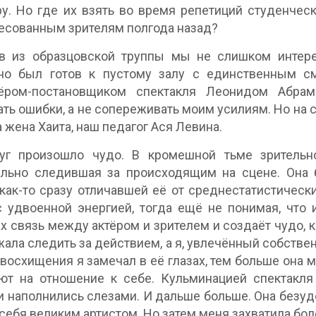
у. Но где их взять во время репетиций студенческ
есованным зрителям полгода назад?
в из образцовской труппы мы не слишком интерес
но был готов к пустому залу с единственным с
ёром-постановщиком спектакля Леонидом Абрам
ть ошибки, а не сопереживать моим усилиям. Но на се
 жена Хаита, наш педагог Ася Левина.
уг произошло чудо. В кромешной тьме зрительн
ельно следившая за происходящим на сцене. Она 
 как-то сразу отличавшей её от среднестатистичес
с удвоенной энергией, тогда ещё не понимая, чт
х связь между актёром и зрителем и создаёт чудо, 
ала следить за действием, а я, увлечённый собствен
восхищения я замечал в её глазах, тем больше она мн
ют на отношение к себе. Кульминацией спектакля 
 наполнились слезами. И дальше больше. Она безуде
себя великим артистом. Но затем меня захватила бо