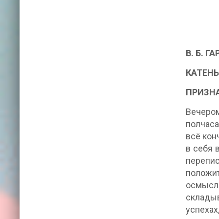
В. Б. Г
КАТЕН
ПРИЗН
Вечером
полчаса
всё кон
в себя 
перепис
положит
осмысле
склады
успеха