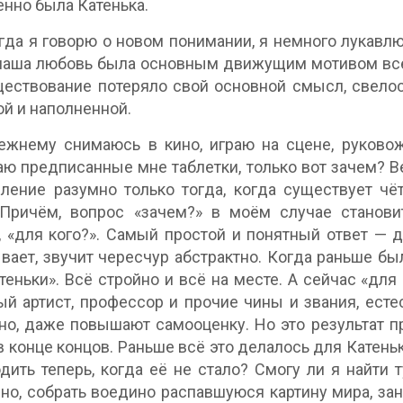
нно была Катенька.
огда я говорю о новом понимании, я немного лукавлю
наша любовь была основным движущим мотивом всей
ествование потеряло свой основной смысл, свелос
й и наполненной.
ежнему снимаюсь в кино, играю на сцене, руково
ю предписанные мне таблетки, только вот зачем? В
ление разумно только тогда, когда существует чё
 Причём, вопрос «зачем?» в моём случае станов
, «для кого?». Самый простой и понятный ответ — д
вает, звучит чересчур абстрактно. Когда раньше бы
теньки». Всё стройно и всё на месте. А сейчас «для
й артист, профессор и прочие чины и звания, есте
о, даже повышают самооценку. Но это результат п
в конце концов. Раньше всё это делалось для Катеньк
дить теперь, когда её не стало? Смогу ли я найти 
но, собрать воедино распавшуюся картину мира, за