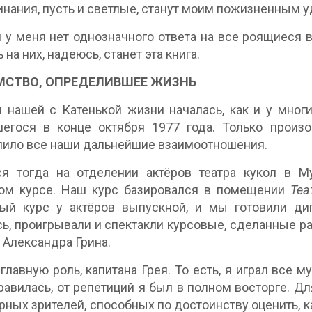
нания, пусть и светлые, станут моим пожизненным 
 у меня нет однозначного ответа на все роящиеся 
 на них, надеюсь, станет эта книга.
МСТВО, ОПРЕДЕЛИВШЕЕ ЖИЗНЬ
 нашей с Катенькой жизни началась, как и у многи
шегося в конце октября 1977 года. Только прои
ило все наши дальнейшие взаимоотношения.
ся тогда на отделении актёров театра кукол в 
том курсе. Наш курс базировался в помещении
Теа
тый курс у актёров выпускной, и мы готовили ди
ь, проигрывали и спектакли курсовые, сделанные ра
 Александра Грина.
 главную роль, капитана Грея. То есть, я играл все 
равилась, от репетиций я был в полном восторге. Дл
рных зрителей, способных по достоинству оценить, 