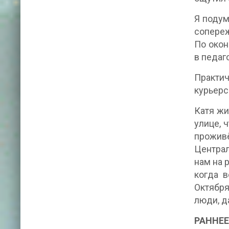
Я подум
сопереж
По окон
в педаг
Практи
курьерс
Катя жи
улице, 
проживё
Централ
нам на 
когда в
Октября
люди, д
РАННЕЕ