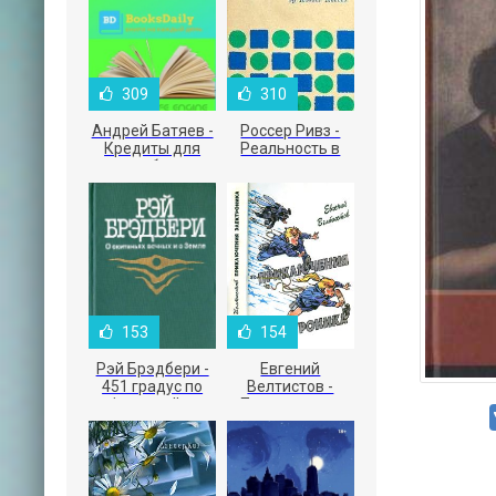
309
310
Андрей Батяев -
Россер Ривз -
Кредиты для
Реальность в
малого бизнеса
рекламе
153
154
Рэй Брэдбери -
Евгений
451 градус по
Велтистов -
Фаренгейту
Приключения
Электроника