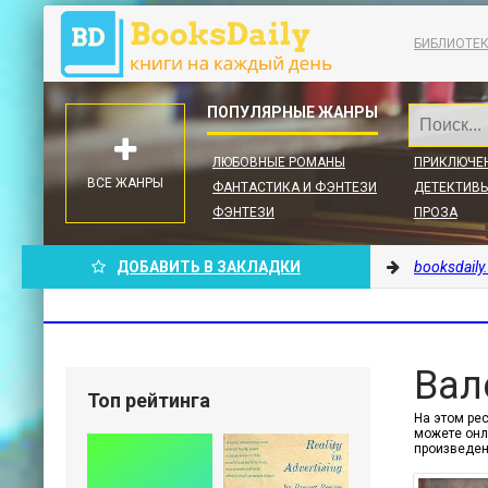
БИБЛИОТЕ
ЛЮБОВНЫЕ РОМАНЫ
ПРИКЛЮЧЕ
ВСЕ ЖАНРЫ
ФАНТАСТИКА И ФЭНТЕЗИ
ДЕТЕКТИВЫ
ФЭНТЕЗИ
ПРОЗА
ДОБАВИТЬ В ЗАКЛАДКИ
booksdaily
Вал
Топ рейтинга
На этом рес
можете онл
произведе