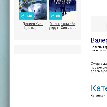
148
88
Дэниел Киз -
В конце они оба
Цветы для
умрут - Сильвера
Элджернона
Адам
Вале
ознакомитс
Смерть же
профессии
здесь в р
Кат
Катенька - 