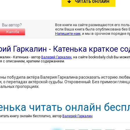
ЧИТАТЬ ОНЛАЙН
Вы автор?
Все книги на сайте размещаются его пол
если Ваша книга была опубликована без 
Жалоба
Напишите нам
, и мы в срочном порядке 
рий Гаркалин - Катенька краткое с
Валерий Гаркалин - Катенька - автор
Валерий Гаркалин
, на сайте booksdaily.club Вы мож
я с описанием, кратким содержанием.
ны побудила актёра Валерия Гаркалина рассказать историю любви,
, о перепадах актёрской судьбы. Откровенный. Без примеси глянца
еальных пропорциях.
енька читать онлайн бесп
читать книгу онлайн бесплатно, автор
Валерий Гаркалин