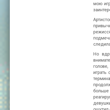
мою игр
заинтер
Артисто
привыч
режисс
подмеча
следила
Но вдр
внимат
голове,
играть 
термина
продолж
больше 
реагиру
девушки
ощутил 