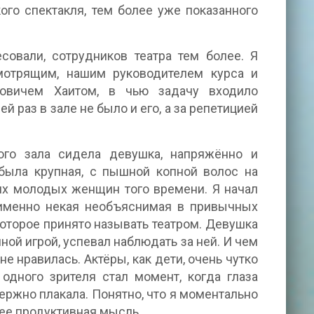
ого спектакля, тем более уже показанного
овали, сотрудников театра тем более. Я
мотрящим, нашим руководителем курса и
овичем Хаитом, в чью задачу входило
й раз в зале не было и его, а за репетицией
ого зала сидела девушка, напряжённо и
была крупная, с пышной копной волос на
ких молодых женщин того времени. Я начал
о именно некая необъяснимая в привычных
которое принято называть театром. Девушка
ной игрой, успевал наблюдать за ней. И чем
е нравилась. Актёры, как дети, очень чутко
одного зрителя стал момент, когда глаза
ржно плакала. Понятно, что я моментально
лее продуктивная мысль.