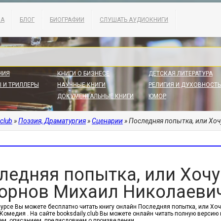
КА
БЛОГ
БИОГРАФИИ
СЛУШАТЬ АУДИОКНИГИ
НИЯ
КНИГИ О БИЗНЕСЕ
ДЕТСКАЯ ЛИТЕРАТУРА
 И ТРИЛЛЕРЫ
НАУЧНЫЕ КНИГИ
РЕЛИГИЯ И ДУХОВНОСТЬ
ДОКУМЕНТАЛЬНЫЕ КНИГИ
ЮМОР
.club
»
Поэзия, Драматургия
»
Сценарии
» Последняя попытка, или Хоч
ледняя попытка, или Хочу
орнов Михаил Николаеви
сурсе Вы можете бесплатно читать книгу онлайн Последняя попытка, или Хоч
Комедия . На сайте booksdaily.club Вы можете онлайн читать полную версию
м, описанием, предисловием о произведении