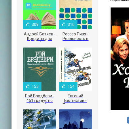
309
310
Андрей Батяев -
Россер Ривз -
Кредиты для
Реальность в
малого бизнеса
рекламе
153
154
Рэй Брэдбери -
Евгений
451 градус по
Велтистов -
Фаренгейту
Приключения
Электроника