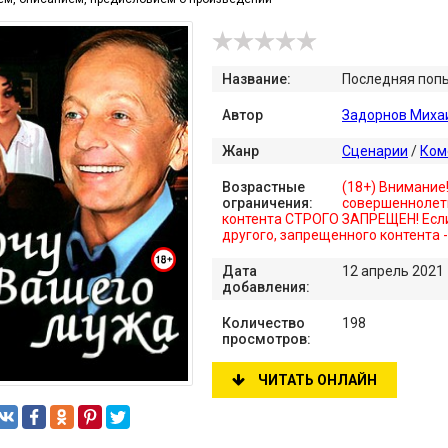
Название:
Последняя попы
Автор
Задорнов Миха
Жанр
Сценарии
/
Ком
Возрастные
(18+) Внимание
ограничения:
совершеннолет
контента СТРОГО ЗАПРЕЩЕН! Если
другого, запрещенного контента 
Дата
12 апрель 2021
добавления:
Количество
198
просмотров:
ЧИТАТЬ ОНЛАЙН