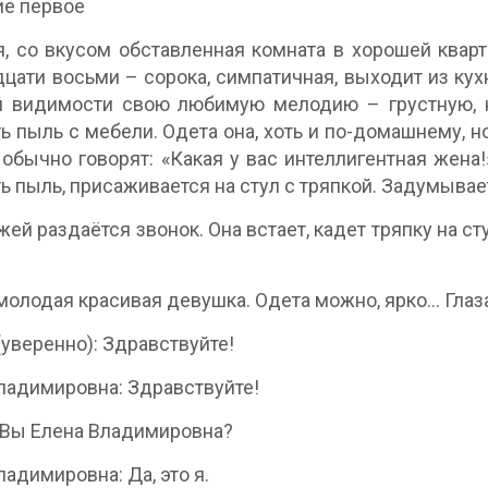
ие первое
, со вкусом обставленная комната в хорошей квар
дцати восьми – сорока, симпатичная, выходит из кух
й видимости свою любимую мелодию – грустную, н
ь пыль с мебели. Одета она, хоть и по-домашнему, н
, обычно говорят: «Какая у вас интеллигентная жена
ь пыль, присаживается на стул с тряпкой. Задумывае
жей раздаётся звонок. Она встает, кадет тряпку на с
молодая красивая девушка. Одета можно, ярко… Гла
(уверенно): Здравствуйте!
ладимировна: Здравствуйте!
 Вы Елена Владимировна?
ладимировна: Да, это я.