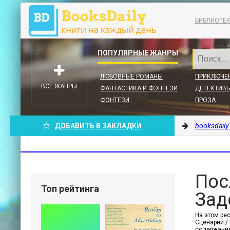
БИБЛИОТЕ
ЛЮБОВНЫЕ РОМАНЫ
ПРИКЛЮЧЕ
ВСЕ ЖАНРЫ
ФАНТАСТИКА И ФЭНТЕЗИ
ДЕТЕКТИВЫ
ФЭНТЕЗИ
ПРОЗА
ДОБАВИТЬ В ЗАКЛАДКИ
booksdaily
Пос
Топ рейтинга
Зад
На этом ре
Сценарии / 
содержание