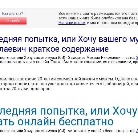
Вы автор?
Все книги на сайте размещаются его пол
если Ваша книга была опубликована без 
Жалоба
Напишите нам
, и мы в срочном порядке 
едняя попытка, или Хочу вашего му
лаевич краткое содержание
Последняя попытка, или Хочу вашего мужа (СИ) - Задорнов Михаил Николаевич - автор
платно читать книгу онлайн. Так же Вы можете ознакомится с описанием, к
овилась к встрече 20-летия совместной жизни с мужем. Однако вн
оторая говорит, что она уже два года является его любовницей, вс
жа за 20 тысяч долларов.
ледняя попытка, или Хочу
ать онлайн бесплатно
опытка, или Хочу вашего мужа (СИ) - читать книгу онлайн бесплатно, автор