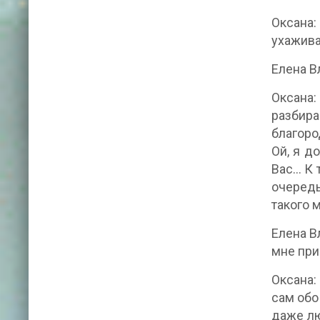
Оксана:
ухаживал
Елена В
Оксана:
разбира
благоро
Ой, я д
Вас… К 
очередь
такого 
Елена В
мне при
Оксана:
сам обо
даже лю