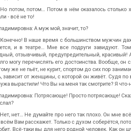
 Но потом, потом… Потом в нём оказалось столько х
и - всё не то!
ладимировна: А муж мой, значит, то?
 Конечно! В наше время с большинством мужчин даже
ется, и в театре… Мне все подруги завидуют. Том
дный, отзывчивый, предупредительный, красивый! А
олго могу перечислять его достоинства. Вообще, он
тому же не пьёт, не курит, спортом до сих пор заним
, зависит от женщины, с которой он живёт. Судя по
мужа вырастили! Что Вы на меня так смотрите? Я что-
ладимировна: Потрясающе! Просто потрясающе! Скажи
слал?
 Нет, нет… Не думайте про него так плохо. Он мне вс
 всём Вам расскажет. Только с духом соберётся, пот
бит. Всё-таки вы для него родной человек. Как он шу