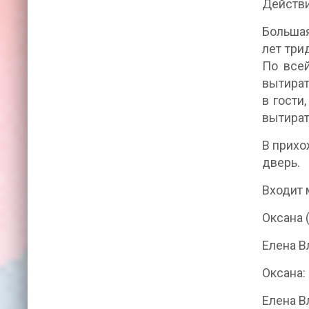
Действ
Большая
лет три
По все
вытират
в гости
вытират
В прихо
дверь.
Входит 
Оксана 
Елена В
Оксана:
Елена В