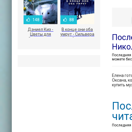
148
88
Дэниел Киз -
В конце они оба
Цветы для
умрут - Сильвера
Посл
Элджернона
Адам
Нико
можете бес
Елена гот
Оксана, к
купить му
Пос
чит
Последняя п